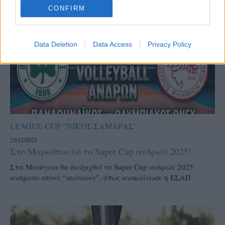
CONFIRM
Data Deletion
Data Access
Privacy Policy
LEAGUE CUP "ΝΙΚΟΣ ΣΑΜΑΡΑΣ"
25/12/2025
Στο Μαρκόπουλο το Super Cup ανδρών 2025!
Στα Μεσόγεια θα διεξαχθεί το Super Cup ανδρών 2025
ανάμεσα στους “αιώνιους”, όπως ανακοίνωσε η ΕΣΑΠ