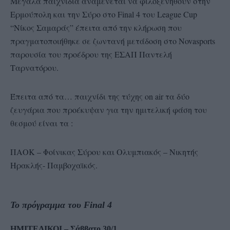
Μεγάλα παιχνίδια αναμένεται να φιλοξενηθούν στην
Ερμούπολη και την Σύρο στο Final 4 του League Cup
“Νίκος Σαμαράς” έπειτα από την κλήρωση που
πραγματοποιήθηκε σε ζωντανή μετάδοση στο Novasports
παρουσία του προέδρου της ΕΣΑΠ Παντελή
Ταρνατόρου.
Έπειτα από τα… παιχνίδι της τύχης on air τα δύο
ζευγάρια που προέκυψαν για την ημιτελική φάση του
θεσμού είναι τα :
ΠΑΟΚ – Φοίνικας Σύρου και Ολυμπιακός – Νικητής
Ηρακλής- Παμβοχαϊκός.
Το πρόγραμμα του Final 4
ΗΜΙΤΕΛΙΚΟΙ – Σάββατο 30/1