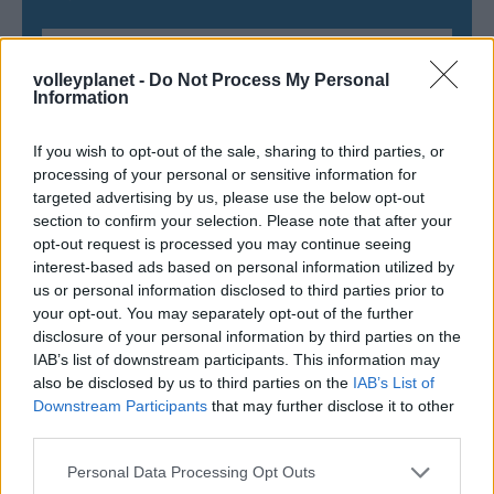
volleyplanet -
Do Not Process My Personal
ΠΕΝΥ ΡΟΝΤΟΓΙΑΝΝΗ
Information
11/03/2026
Από την Περούτζια του 2000
στο σήμερα: Tο τρίτο
If you wish to opt-out of the sale, sharing to third parties, or
ευρωπαϊκό ραντεβού του
processing of your personal or sensitive information for
Παναθηναϊκού με την
targeted advertising by us, please use the below opt-out
ιστορία
section to confirm your selection. Please note that after your
opt-out request is processed you may continue seeing
interest-based ads based on personal information utilized by
us or personal information disclosed to third parties prior to
ΗΛΙΑΣ ΠΑΠΑΪΩΑΝΝΟΥ
your opt-out. You may separately opt-out of the further
08/03/2026
disclosure of your personal information by third parties on the
Αναγνώριση και σεβασμός
IAB’s list of downstream participants. This information may
οι σημαντικότερες νίκες του
also be disclosed by us to third parties on the
IAB’s List of
Α.Ο. Θήρας
Downstream Participants
that may further disclose it to other
third parties.
Please note that this website/app uses one or more Google
Personal Data Processing Opt Outs
services and may gather and store information including but