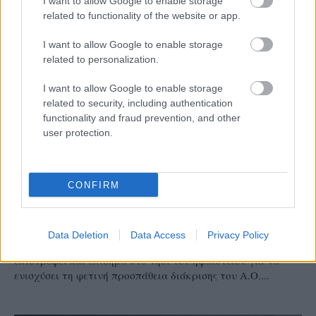
I want to allow Google to enable storage
related to functionality of the website or app.
I want to allow Google to enable storage
related to personalization.
I want to allow Google to enable storage
related to security, including authentication
functionality and fraud prevention, and other
user protection.
Α1 ΓΥΝΑΙΚΩΝ
CONFIRM
05/08/2026
Η Καλαπόδα, «μία φίλη απ’ τα παλιά», ορθώνει
το ανάστημά της ξανά στη Σαντορίνη
Data Deletion
Data Access
Privacy Policy
Έπειτα από τρία χρόνια η κεντρική Μαριάννα Καλαπόδα
επιστρέφει και επίσημα στο νησί του ηφαιστείου για να
ενισχύσει τη φετινή προσπάθεια διάκρισης του Α.Ο....