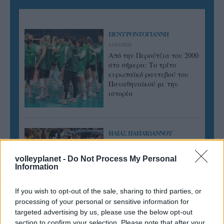
ΠΕΝΥ ΡΟΝΤΟΓΙΑΝΝΗ
11/03/2026
Από την Περούτζια του 2000
στο σήμερα: Tο τρίτο
ευρωπαϊκό ραντεβού του
Παναθηναϊκού με την
ιστορία
ΗΛΙΑΣ ΠΑΠΑΪΩΑΝΝΟΥ
08/03/2026
Αναγνώριση και σεβασμός
volleyplanet -
Do Not Process My Personal
οι σημαντικότερες νίκες του
Information
Α.Ο. Θήρας
If you wish to opt-out of the sale, sharing to third parties, or
processing of your personal or sensitive information for
targeted advertising by us, please use the below opt-out
section to confirm your selection. Please note that after your