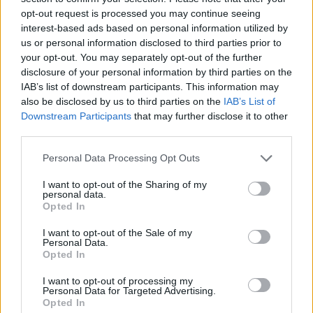
opt-out request is processed you may continue seeing
interest-based ads based on personal information utilized by
us or personal information disclosed to third parties prior to
ΠΕΝΥ ΡΟΝΤΟΓΙΑΝΝΗ
your opt-out. You may separately opt-out of the further
11/03/2026
disclosure of your personal information by third parties on the
Από την Περούτζια του 2000
IAB’s list of downstream participants. This information may
στο σήμερα: Tο τρίτο
also be disclosed by us to third parties on the
IAB’s List of
ευρωπαϊκό ραντεβού του
Downstream Participants
that may further disclose it to other
Παναθηναϊκού με την
ιστορία
third parties.
Please note that this website/app uses one or more Google
Personal Data Processing Opt Outs
services and may gather and store information including but
not limited to your visit or usage behaviour. You may click to
I want to opt-out of the Sharing of my
ΗΛΙΑΣ ΠΑΠΑΪΩΑΝΝΟΥ
personal data.
grant or deny consent to Google and its third-party tags to
08/03/2026
Opted In
use your data for below specified purposes in below Google
Αναγνώριση και σεβασμός
consent section.
οι σημαντικότερες νίκες του
I want to opt-out of the Sale of my
Α.Ο. Θήρας
Personal Data.
Opted In
I want to opt-out of processing my
Personal Data for Targeted Advertising.
Opted In