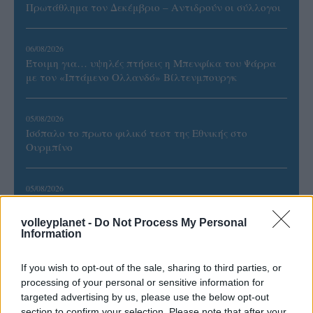
Πρωτάθλημα τον Δεκέμβριο – Αντιδρούν οι σύλλογοι
06/08/2026
Έτοιμη για… υψηλές πτήσεις η Μπενφίκα του Ψάρρα
με τον «Ιπτάμενο Ολλανδό» Βίλτενμπουργκ
05/08/2026
Ισόπαλο το πρωτο φιλικό τεστ της Εθνικής στο
Ουρμπίνο
05/08/2026
Προς στρατηγική συνεργασία ΠΑΣΑΠΠ και
Πανεπιστημίου Πατρών
volleyplanet -
Do Not Process My Personal
Information
If you wish to opt-out of the sale, sharing to third parties, or
processing of your personal or sensitive information for
targeted advertising by us, please use the below opt-out
ΓΝΩΜΕΣ
section to confirm your selection. Please note that after your