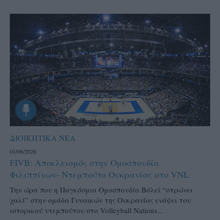
ΔΙΟΙΚΗΤΙΚΑ ΝΕΑ
01/06/2026
FIVB: Αποκλεισμός στην Ομοσπονδία
Φιλιππίνων- Ντεμπούτο Ουκρανίας στο VNL
Την ώρα που η Παγκόσμια Ομοσπονδία Βόλεϊ “στρώνει
χαλί” στην ομάδα Γυναικών της Ουκρανίας ενόψει του
ιστορικού ντεμπούτου στο Volleyball Nations...