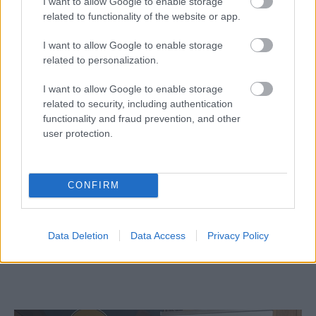
I want to allow Google to enable storage
related to functionality of the website or app.
I want to allow Google to enable storage
related to personalization.
I want to allow Google to enable storage
related to security, including authentication
functionality and fraud prevention, and other
user protection.
CONFIRM
Aκολουθήστε μας
παντού…
Data Deletion
Data Access
Privacy Policy