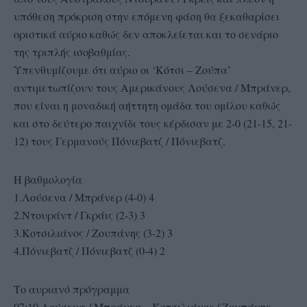
υπόθεση πρόκριση στην επόμενη φάση θα ξεκαθαρίσει
οριστικά αύριο καθώς δεν αποκλείεται και το σενάριο
της τριπλής ισοβαθμίας.
Υπενθυμίζουμε ότι αύριο οι ‘Κότσι – Ζούπα’
αντιμετωπίζουν τους Αμερικάνους Λούσενα / Μπράνερ,
που είναι η μοναδική αήττητη ομάδα του ομίλου καθώς
και στο δεύτερο παιχνίδι τους κέρδισαν με 2-0 (21-15, 21-
12) τους Γερμανούς Πόνιεβατζ / Πόνιεβατζ.
Η βαθμολογία
1.Λούσενα / Μπράνερ (4-0) 4
2.Ντουράντ / Γκράις (2-3) 3
3.Κοτσιλιάνος / Ζουπάνης (3-2) 3
4.Πόνιεβατζ / Πόνιεβατζ (0-4) 2
Το αυριανό πρόγραμμα
07:10 Λούσενα / Μπράνερ – Κοτσιλιάνος / Ζουπάνης