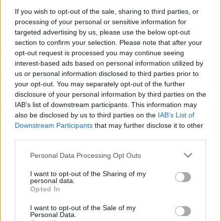
Αναγνώριση και σεβασμός
If you wish to opt-out of the sale, sharing to third parties, or
οι σημαντικότερες νίκες του
processing of your personal or sensitive information for
Α.Ο. Θήρας
targeted advertising by us, please use the below opt-out
section to confirm your selection. Please note that after your
opt-out request is processed you may continue seeing
interest-based ads based on personal information utilized by
us or personal information disclosed to third parties prior to
your opt-out. You may separately opt-out of the further
disclosure of your personal information by third parties on the
IAB’s list of downstream participants. This information may
also be disclosed by us to third parties on the
IAB’s List of
Downstream Participants
that may further disclose it to other
third parties.
Please note that this website/app uses one or more Google
Personal Data Processing Opt Outs
services and may gather and store information including but
not limited to your visit or usage behaviour. You may click to
I want to opt-out of the Sharing of my
personal data.
grant or deny consent to Google and its third-party tags to
Opted In
use your data for below specified purposes in below Google
consent section.
I want to opt-out of the Sale of my
Personal Data.