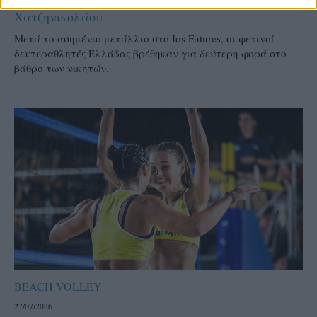
Χατζηνικολάου
Μετά το ασημένιο μετάλλιο στο Ios Futures, οι φετινοί
δευτεραθλητές Ελλάδας βρέθηκαν για δεύτερη φορά στο
βάθρο των νικητών.
BEACH VOLLEY
27/07/2026