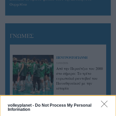
Ουρμπίνο
ΓΝΩΜΕΣ
ΠΕΝΥ ΡΟΝΤΟΓΙΑΝΝΗ
11/03/2026
Από την Περούτζια του 2000
στο σήμερα: Tο τρίτο
ευρωπαϊκό ραντεβού του
Παναθηναϊκού με την
ιστορία
volleyplanet -
Do Not Process My Personal
ΗΛΙΑΣ ΠΑΠΑΪΩΑΝΝΟΥ
Information
08/03/2026