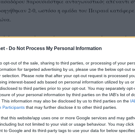
πασαδόρου παρουσιάστηκε ανταγωνιστικός απέναντι σ
προηγήθηκαν 2-0, ωστόσο η ομάδα του Πειραιά κατάφερε
γώνα.
καλύτερη στις λεπτομέρειες και με αποτελεσματικές ε
et -
Do Not Process My Personal Information
to opt-out of the sale, sharing to third parties, or processing of your per
λου, Εμμανουηλίδου 3 (2/8επ., 1 άσος), Κούμπουρα 25
formation for targeted advertising by us, please use the below opt-out s
επ., 2 μπλοκ), Αμπντεραχίμ 5 (5/9επ., 50% υπ. – 50% άρ
r selection. Please note that after your opt-out request is processed y
ς)/ Αρτακιανού (λ., 58% υπ. – 42% άριστες), Βάνιακ,
eing interest-based ads based on personal information utilized by us or
disclosed to third parties prior to your opt-out. You may separately opt-
6% άριστες), Οικονομίδου, Δημητρίου, Σαμπάτη (λ.)
losure of your personal information by third parties on the IAB’s list of
. This information may also be disclosed by us to third parties on the
IA
Participants
that may further disclose it to other third parties.
 that this website/app uses one or more Google services and may gath
including but not limited to your visit or usage behaviour. You may click 
 to Google and its third-party tags to use your data for below specifi