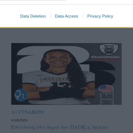
Data Deletion
Data Access
Privacy Policy
Α1 ΓΥΝΑΙΚΩΝ
01/08/2026
Επένδυση στα άκρα του ΠΑΟΚ η Ακάσα