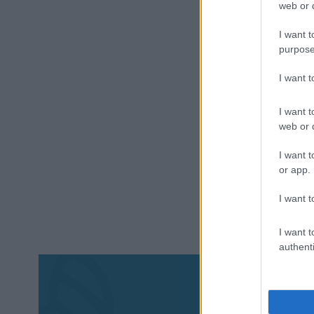
web or d
I want t
purpose
I want 
I want t
web or d
I want t
or app.
I want t
I want t
authenti
Aκολου
πα