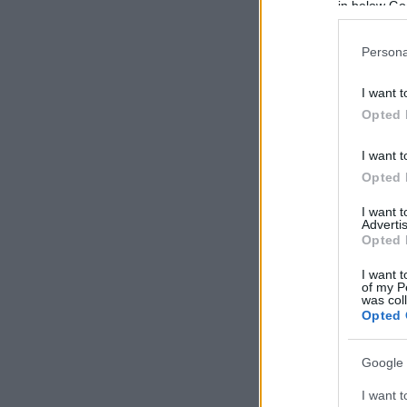
in below Go
Persona
I want t
Opted 
I want t
Opted 
I want 
Advertis
Opted 
I want t
of my P
was col
Opted 
Google 
I want t