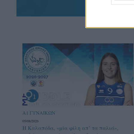
Α1 ΓΥΝΑΙΚΩΝ
05/08/2026
Η Καλαπόδα, «μία φίλη απ’ τα παλιά»,