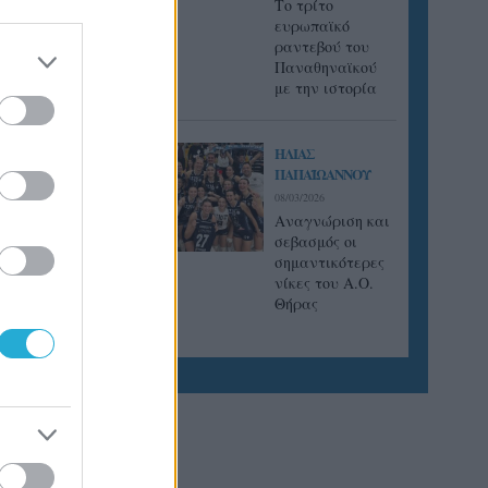
Tο τρίτο
ευρωπαϊκό
ραντεβού του
Παναθηναϊκού
με την ιστορία
ΗΛΙΑΣ
ΠΑΠΑΪΩΑΝΝΟΥ
08/03/2026
Αναγνώριση και
σεβασμός οι
σημαντικότερες
νίκες του Α.Ο.
Θήρας