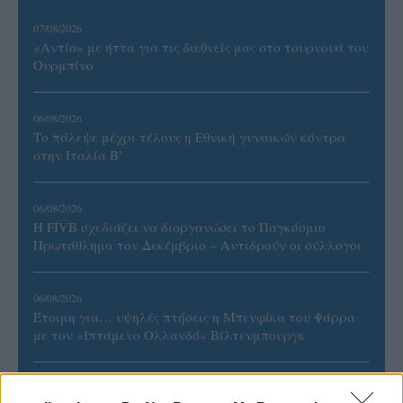
07/08/2026
«Αντίο» με ήττα για τις διεθνείς μας στο τουρνουά του
Ουρμπίνο
06/08/2026
Το πάλεψε μέχρι τέλους η Εθνική γυναικών κόντρα
στην Ιταλία Β’
06/08/2026
Η FIVB σχεδιάζει να διοργανώσει το Παγκόσμιο
Πρωτάθλημα τον Δεκέμβριο – Αντιδρούν οι σύλλογοι
06/08/2026
Έτοιμη για… υψηλές πτήσεις η Μπενφίκα του Ψάρρα
με τον «Ιπτάμενο Ολλανδό» Βίλτενμπουργκ
05/08/2026