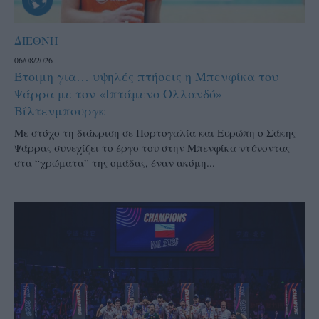
ΔΙΕΘΝΗ
06/08/2026
Έτοιμη για… υψηλές πτήσεις η Μπενφίκα του
Ψάρρα με τον «Ιπτάμενο Ολλανδό»
Βίλτενμπουργκ
Mε στόχο τη διάκριση σε Πορτογαλία και Ευρώπη ο Σάκης
Ψάρρας συνεχίζει το έργο του στην Μπενφίκα ντύνοντας
στα “χρώματα” της ομάδας, έναν ακόμη...