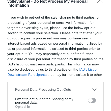
Ισόπαλο το πρωτο φιλικό τεστ της Εθνικής στο
volleyplanet -
Do Not Process My Personal
Information
Ουρμπίνο
If you wish to opt-out of the sale, sharing to third parties, or
05/08/2026
processing of your personal or sensitive information for
Προς στρατηγική συνεργασία ΠΑΣΑΠΠ και
targeted advertising by us, please use the below opt-out
Πανεπιστημίου Πατρών
section to confirm your selection. Please note that after your
opt-out request is processed you may continue seeing
interest-based ads based on personal information utilized by
us or personal information disclosed to third parties prior to
your opt-out. You may separately opt-out of the further
disclosure of your personal information by third parties on the
ΓΝΩΜΕΣ
IAB’s list of downstream participants. This information may
also be disclosed by us to third parties on the
IAB’s List of
Downstream Participants
that may further disclose it to other
third parties.
ΠΕΝΥ ΡΟΝΤΟΓΙΑΝΝΗ
11/03/2026
Please note that this website/app uses one or more Google
Personal Data Processing Opt Outs
Από την Περούτζια του 2000
services and may gather and store information including but
στο σήμερα: Tο τρίτο
not limited to your visit or usage behaviour. You may click to
I want to opt-out of the Sharing of my
ευρωπαϊκό ραντεβού του
personal data.
grant or deny consent to Google and its third-party tags to
Παναθηναϊκού με την
Opted In
use your data for below specified purposes in below Google