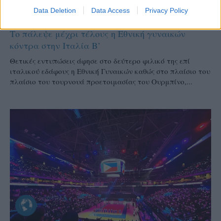
ΔΙΕΘΝΗ
Data Deletion
Data Access
Privacy Policy
06/08/2026
Το πάλεψε μέχρι τέλους η Εθνική γυναικών
κόντρα στην Ιταλία Β’
Θετικές εντυπώσεις άφησε στο δεύτερο φιλικό της επί
ιταλικού εδάφους η Εθνική Γυναικών καθώς στο πλαίσιο του
πλαίσιο του τουρνουά προετοιμασίας του Ουρμπίνο,...