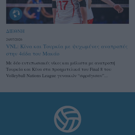
ΔΙΕΘΝΗ
24/07/2026
VNL: Κίνα και Τουρκία με ψυχωμένες ανατροπές
στην 4άδα του Μακάο
Με δύο εντυπωσιακές νίκες και μάλιστα με ανατροπή
Τουρκία και Κίνα στα προημιτελικά του Final 8 του
Volleyball Nations League γυναικών “σφράγισαν”...