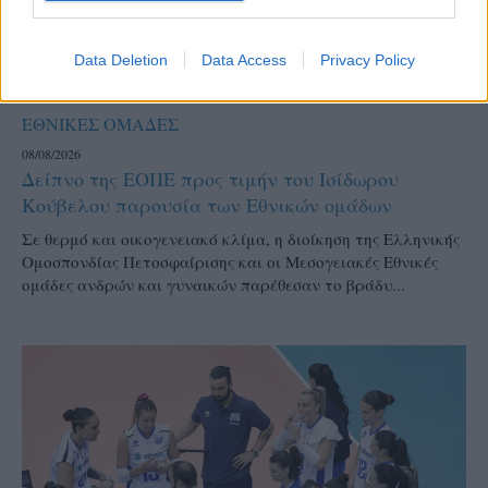
Data Deletion
Data Access
Privacy Policy
ΕΘΝΙΚΕΣ ΟΜΑΔΕΣ
08/08/2026
Δείπνο της ΕΟΠΕ προς τιμήν του Ισίδωρου
Κούβελου παρουσία των Εθνικών ομάδων
Σε θερμό και οικογενειακό κλίμα, η διοίκηση της Ελληνικής
Ομοσπονδίας Πετοσφαίρισης και οι Μεσογειακές Εθνικές
ομάδες ανδρών και γυναικών παρέθεσαν το βράδυ...