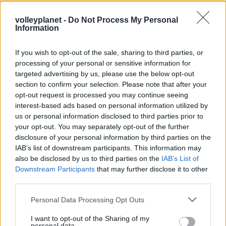
στο σήμερα: Tο τρίτο
ευρωπαϊκό ραντεβού του
Παναθηναϊκού με την
volleyplanet -
Do Not Process My Personal
Information
ιστορία
If you wish to opt-out of the sale, sharing to third parties, or
processing of your personal or sensitive information for
ΗΛΙΑΣ ΠΑΠΑΪΩΑΝΝΟΥ
targeted advertising by us, please use the below opt-out
08/03/2026
section to confirm your selection. Please note that after your
Αναγνώριση και σεβασμός
opt-out request is processed you may continue seeing
οι σημαντικότερες νίκες του
interest-based ads based on personal information utilized by
Α.Ο. Θήρας
us or personal information disclosed to third parties prior to
your opt-out. You may separately opt-out of the further
disclosure of your personal information by third parties on the
IAB’s list of downstream participants. This information may
also be disclosed by us to third parties on the
IAB’s List of
Downstream Participants
that may further disclose it to other
third parties.
Please note that this website/app uses one or more Google
Personal Data Processing Opt Outs
services and may gather and store information including but
not limited to your visit or usage behaviour. You may click to
I want to opt-out of the Sharing of my
personal data.