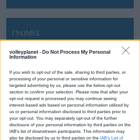
ΓΝΩΜΕΣ
volleyplanet -
Do Not Process My Personal
Information
ΠΕΝΥ ΡΟΝΤΟΓΙΑΝΝΗ
11/03/2026
Από την Περούτζια του 2000
If you wish to opt-out of the sale, sharing to third parties, or
στο σήμερα: Tο τρίτο
processing of your personal or sensitive information for
ευρωπαϊκό ραντεβού του
targeted advertising by us, please use the below opt-out
Παναθηναϊκού με την
section to confirm your selection. Please note that after your
ιστορία
opt-out request is processed you may continue seeing
interest-based ads based on personal information utilized by
us or personal information disclosed to third parties prior to
your opt-out. You may separately opt-out of the further
ΗΛΙΑΣ ΠΑΠΑΪΩΑΝΝΟΥ
disclosure of your personal information by third parties on the
08/03/2026
IAB’s list of downstream participants. This information may
Αναγνώριση και σεβασμός
also be disclosed by us to third parties on the
IAB’s List of