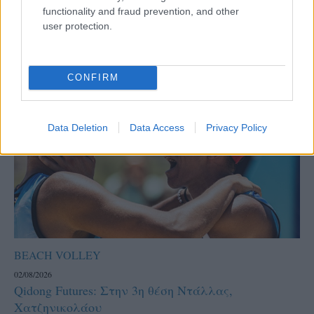
functionality and fraud prevention, and other
user protection.
CONFIRM
Data Deletion
Data Access
Privacy Policy
BEACH VOLLEY
02/08/2026
Qidong Futures: Στην 3η θέση Ντάλλας,
Χατζηνικολάου