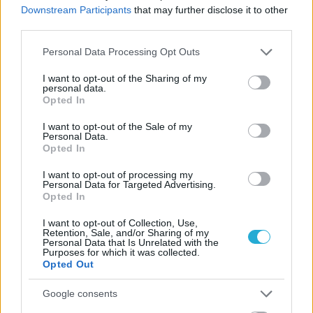
οι σημαντικότερες νίκες του
Downstream Participants
that may further disclose it to other
Α.Ο. Θήρας
third parties.
Please note that this website/app uses one or more Google
Personal Data Processing Opt Outs
services and may gather and store information including but
not limited to your visit or usage behaviour. You may click to
I want to opt-out of the Sharing of my
personal data.
grant or deny consent to Google and its third-party tags to
Opted In
use your data for below specified purposes in below Google
consent section.
I want to opt-out of the Sale of my
Personal Data.
Opted In
I want to opt-out of processing my
Personal Data for Targeted Advertising.
Opted In
I want to opt-out of Collection, Use,
Retention, Sale, and/or Sharing of my
Personal Data that Is Unrelated with the
Purposes for which it was collected.
Opted Out
Google consents