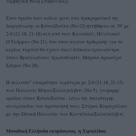
νορβηγική πόλη Σταβανγκερ.
Στον πρώτο τους κιόλας ματς στα προκριματικά της
διοργάνωσης οι Κότσι/Ζούπα (Νο 12) ηττήθηκαν σε 39′ με
2-0 (21-18, 21-18) σετ από τους Καναδούς, Πέντλοου/
Ο’Γκόρμαν (Νο 21), που στον αγώνα πρόκρισης για το
κυρίως ταμπλό θα έχουν πολύ δύσκολο έργο κόντρα
στους Βραζιλιάνους πρωταθλητές, Μάρσιο Αραούχο/
Σάιμον (Νο 28).
Η σελεσάο” επικράτησε νωρίτερα με 2-0 (21-18, 21-15)
των Πολωνών Μπριλ/Σαλαγκίεβιτς (Νο 5), γνώριμης
ομάδας στους Κότσι/Ζούπα , λόγω της παλιότερης
συνεργασίας του προπονητή τους, Σπύρου Καραχάλιου
με την Εθνική Πολωνίας των Καντζίολα/Σαλαγκίεβιτς.
Μοναδική Ελλήνιδα εκπρόσωπος η Χιρπιλίδου