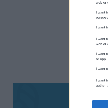
web or d
I want t
purpose
I want 
I want t
web or d
I want t
or app.
I want t
I want t
authenti
Aκολου
πα