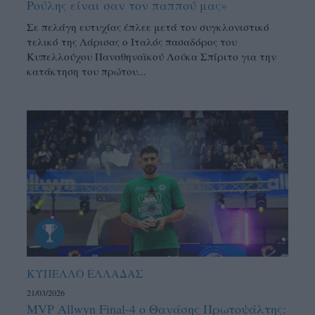
Ρούλης είναι σαν τον παππού μας»
Σε πελάγη ευτυχίας έπλεε μετά τον συγκλονιστικό
τελικό της Λάρισας ο Ιταλός πασαδόρος του
Κυπελλούχου Παναθηναϊκού Λούκα Σπίριτο για την
κατάκτηση του πρώτου...
ΚΥΠΕΛΛΟ ΕΛΛΑΔΑΣ
21/03/2026
MVP Allwyn Final-4 ο Θανάσης Πρωτοψάλτης: