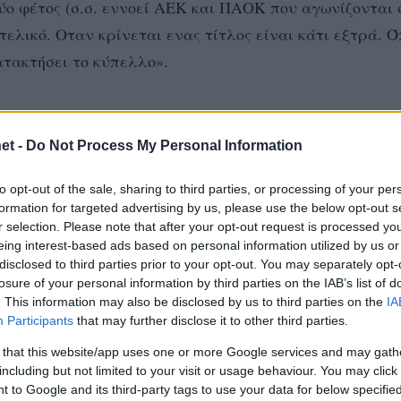
ύο φέτος (σ.σ. εννοεί ΑΕΚ και ΠΑΟΚ που αγωνίζονται 
τελικό. Οταν κρίνεται ενας τίτλος είναι κάτι εξτρά. Ό
ατακτήσει το κύπελλο».
«Είναι χαμόγελο προσδοκίας και χαράς. Ανυπομονώ
:
υτίνας, ειχα άγχος για το αν μπορώ να βοηθήσω. Νομι
et -
Do Not Process My Personal Information
σαμε τις οδηγίες του προπονητή. Ολα τα στοιχεία εχο
to opt-out of the sale, sharing to third parties, or processing of your per
οχή έχουμε και ηρεμία. Το τρίπτυχο σερβίς-μπλοκ-άμ
formation for targeted advertising by us, please use the below opt-out s
μιζω δεν παιζει ρολο που ηττηθήκαμε στη σεζόν από Π
r selection. Please note that after your opt-out request is processed y
eing interest-based ads based on personal information utilized by us or
εται όλες τις ομάδες. Από την πρώτη έως την τελευτα
disclosed to third parties prior to your opt-out. You may separately opt-
ο αυτές. Εχουμε γυρίσει σελίδα, εχει δρόμο ακόμα κα
losure of your personal information by third parties on the IAB’s list of
. This information may also be disclosed by us to third parties on the
IA
ονητής του Α.Ο. Θήρας Βλάντιμιρ Βάσοβιτς δήλωσε:
Participants
that may further disclose it to other third parties.
 ποιότητά τους. Θέλαμε την πρόκριση. Κάναμε πολλά 
 that this website/app uses one or more Google services and may gath
ην ομάδα. Αλλά καταλαβαίνω πως στα λάθη προσπαθείς
including but not limited to your visit or usage behaviour. You may click 
είχε καλή υποδοχή. Είναι πολύ έμπειρες παίκτριες, εχ
 to Google and its third-party tags to use your data for below specifi