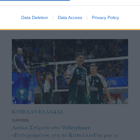
Data Deletion
Data Access
Privacy Policy
ΚΥΠΕΛΛΟ ΕΛΛΑΔΑΣ
21/03/2026
Λούκα Σπίριτο στο Volleyplanet:
«Ευτυχισμένος για το Κύπελλο-Για μας ο