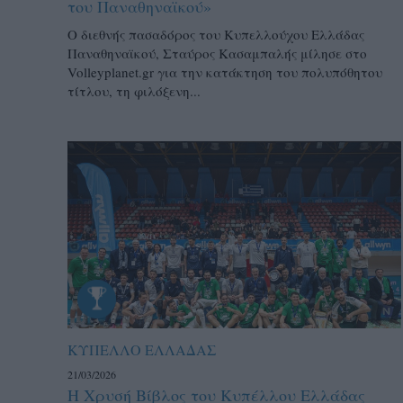
του Παναθηναϊκού»
Ο διεθνής πασαδόρος του Κυπελλούχου Ελλάδας
Παναθηναϊκού, Σταύρος Κασαμπαλής μίλησε στο
Volleyplanet.gr για την κατάκτηση του πολυπόθητου
τίτλου, τη φιλόξενη...
ΚΥΠΕΛΛΟ ΕΛΛΑΔΑΣ
21/03/2026
Η Χρυσή Βίβλος του Κυπέλλου Ελλάδας