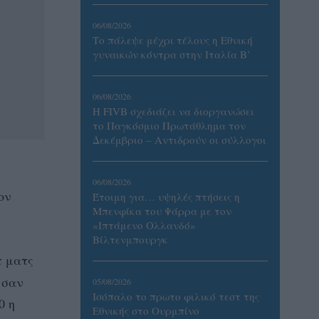
06/08/2026
Το πάλεψε μέχρι τέλους η Εθνική
γυναικών κόντρα στην Ιταλία Β’
06/08/2026
Η FIVB σχεδιάζει να διοργανώσει
το Παγκόσμιο Πρωτάθλημα τον
Δεκέμβριο – Αντιδρούν οι σύλλογοι
06/08/2026
ον
Έτοιμη για… υψηλές πτήσεις η
Μπενφίκα του Ψάρρα με τον
«Ιπτάμενο Ολλανδό»
Βίλτενμπουργκ
τ ματς
 σαν
05/08/2026
Ισόπαλο το πρωτο φιλικό τεστ της
0 η
Εθνικής στο Ουρμπίνο