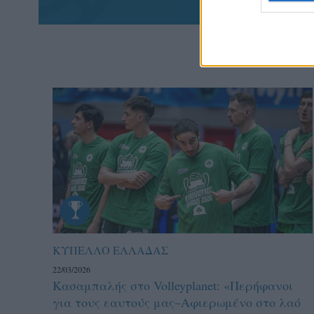
ΚΥΠΕΛΛΟ ΕΛΛΑΔΑΣ
22/03/2026
Κασαμπαλής στο Volleyplanet: «Περήφανοι
για τους εαυτούς μας–Aφιερωμένο στο λαό