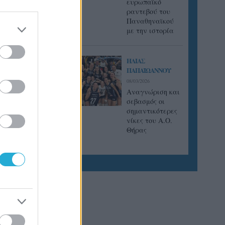
ευρωπαϊκό
ποιότητα
ραντεβού του
Παναθηναϊκού
με την ιστορία
ΗΛΙΑΣ
ΠΑΠΑΪΩΑΝΝΟΥ
08/03/2026
Αναγνώριση και
σεβασμός οι
σημαντικότερες
νίκες του Α.Ο.
Θήρας