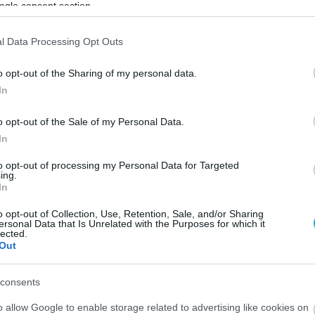
ogle consent section.
εν σκέφτομαι τις άλλες ομάδες. ΑΕΚ και ΠΑΟΚ έχουν 
l Data Processing Opt Outs
o opt-out of the Sharing of my personal data.
In
o opt-out of the Sale of my Personal Data.
In
to opt-out of processing my Personal Data for Targeted
ing.
In
o opt-out of Collection, Use, Retention, Sale, and/or Sharing
ersonal Data that Is Unrelated with the Purposes for which it
lected.
Out
consents
o allow Google to enable storage related to advertising like cookies on