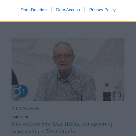
Data Deletion
Data Access
Privacy Policy
Α1 ΑΝΔΡΩΝ
29/07/2026
Νέα σελίδα στο ΤΑΑ ΠΑΟΚ και οριστική
συμφωνία με Τσαλόπουλο