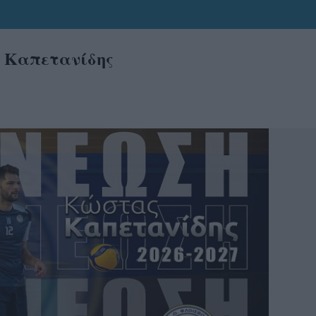
ο Καπετανίδης