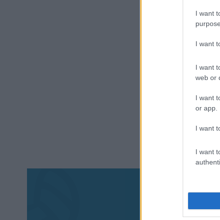
I want t
purpose
I want 
I want t
web or d
I want t
or app.
I want t
I want t
authenti
Aκολου
πα