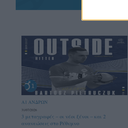
Α1 ΑΝΔΡΩΝ
31/07/2026
3 μεταγραφές – οι νέοι ξένοι – και 2
ανανεώσεις στο Ρέθυμνο