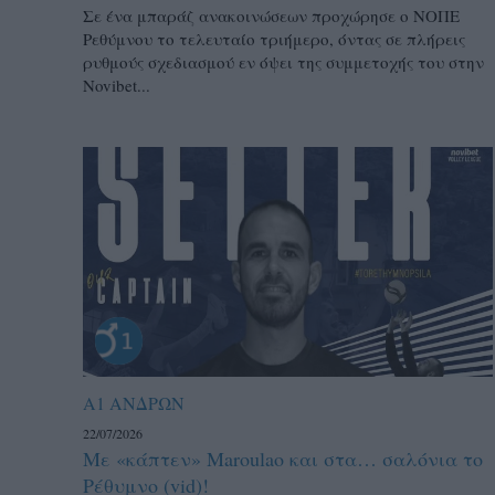
Σε ένα μπαράζ ανακοινώσεων προχώρησε ο ΝΟΠΕ
Ρεθύμνου το τελευταίο τριήμερο, όντας σε πλήρεις
ρυθμούς σχεδιασμού εν όψει της συμμετοχής του στην
Novibet...
Α1 ΑΝΔΡΩΝ
22/07/2026
Με «κάπτεν» Maroulao και στα… σαλόνια το
Ρέθυμνο (vid)!