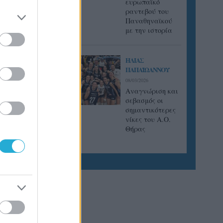
ευρωπαϊκό
ραντεβού του
Παναθηναϊκού
με την ιστορία
ΗΛΙΑΣ
ΠΑΠΑΪΩΑΝΝΟΥ
08/03/2026
Αναγνώριση και
σεβασμός οι
σημαντικότερες
νίκες του Α.Ο.
Θήρας