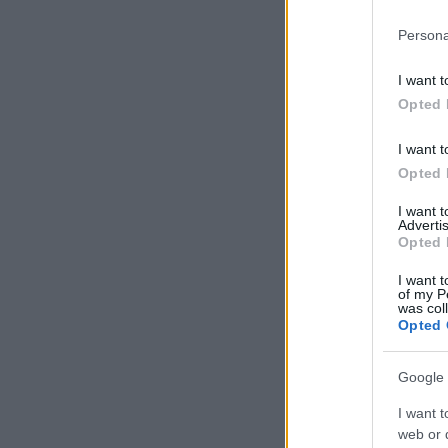
Persona
I want t
Opted 
I want t
Opted 
I want 
Advertis
Opted 
I want t
of my P
was col
Opted 
Google 
I want t
web or d