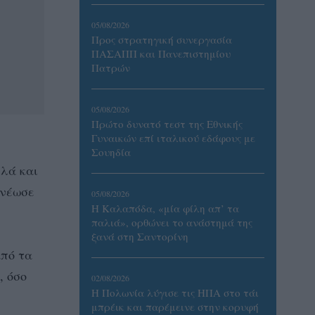
05/08/2026
Προς στρατηγική συνεργασία
ΠΑΣΑΠΠ και Πανεπιστημίου
Πατρών
05/08/2026
Πρώτο δυνατό τεστ της Εθνικής
Γυναικών επί ιταλικού εδάφους με
Σουηδία
λά και
ανέωσε
05/08/2026
Η Καλαπόδα, «μία φίλη απ’ τα
παλιά», ορθώνει το ανάστημά της
ξανά στη Σαντορίνη
από τα
, όσο
02/08/2026
Η Πολωνία λύγισε τις ΗΠΑ στο τάι
μπρέικ και παρέμεινε στην κορυφή