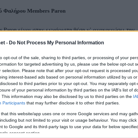
ού Φαλήρου Members Paron
Paron είναι στην ευχάριστη θέση ν’ ανακοινώσει την
περίοδο του πρωταθλήματος της Novibet Volley League 
et -
Do Not Process My Personal Information
to opt-out of the sale, sharing to third parties, or processing of your per
formation for targeted advertising by us, please use the below opt-out s
σούσης της σεζόν και αμέσως ξεδίπλωσε το πλούσιο τ
r selection. Please note that after your opt-out request is processed y
ις κι έβαλε κι αυτός το δικό του «λιθαράκι» στην πορ
eing interest-based ads based on personal information utilized by us or
disclosed to third parties prior to your opt-out. You may separately opt-
ue, αλλά και στην αγωνιστική της παρουσία στα ημιτελ
losure of your personal information by third parties on the IAB’s list of
4. Το πάθος και η «δίψα» του ήταν βασικά στοιχεία που
. This information may also be disclosed by us to third parties on the
IA
 στην απόφαση παραμονής του Κώστα Καπετανίδη στο έ
Participants
that may further disclose it to other third parties.
 that this website/app uses one or more Google services and may gath
including but not limited to your visit or usage behaviour. You may click 
 to Google and its third-party tags to use your data for below specifi
ogle consent section.