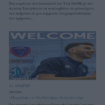
Νέο κεφάλαιο στα διοικητικά του ΤΑΑ ΠΑΟΚ με τον
Αντώνη Τσαλόπουλο να αναλαμβάνει το μάνατζμεντ
του τμήματος σε μια συμφωνία συνχρηματοδότησης
του τμήματος...
Α1 ΑΝΔΡΩΝ
20/07/2026
«Πειρατής» ο Αλέξανδρος Ιντρισλλάρι
Τον “γάντζο” του Φοίνικα Σύρου θα “φοράει” για την