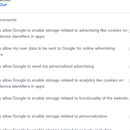
τας» τους γηπεδούχους. Ένα σετ όπου οι δύο ομάδες 
Out
ε τους Σπυριούνη και Μπάση να πάρει το προβάδισμα με
σε 22-22, οι «κυανόλευκοι» με το λάθος σερβίς του Φί
consents
ρόλευκοι» με έναν πόντο και έναν άσο απο τον Χουσάϊ
o allow Google to enable storage related to advertising like cookies on
όσο αυτοί που χαμογέλασαν ήταν οι φιλοξενούμενοι π
evice identifiers in apps.
ν το 24-26 και το 1-2.
o allow my user data to be sent to Google for online advertising
s.
to allow Google to send me personalized advertising.
 Χουσάϊ αντί του Κουμεντάκη φρόντισε να παρουσιαστ
o allow Google to enable storage related to analytics like cookies on
evice identifiers in apps.
ιά θέλοντας να πάρει το τρίποντο μπήκε καλύτερα έχο
Ολυμπιακό έως 14-14. Εκεί οι «ερυθρόλευκοι» έχτισαν μ
o allow Google to enable storage related to functionality of the website
ο 19-15. Οι φιλοξενούμενοι με τα λάθη του Ολυμπιακο
αθώς τα λάθη τους έφεραν το 25-21 και το 2-2.
o allow Google to enable storage related to personalization.
o allow Google to enable storage related to security, including