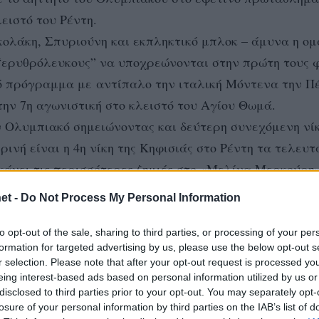
λειστό του Ρέντη.
ολάκη, Σπυριούνη και εκπληκτικό μπλοκ – άμυνα η ομ
“ερυθρόλευκους” να υποχρεώνονται στην πρώτη τους 
κό πρόγραμμα με αντίπαλο την ιταλική Μόντενα την Π
την 7η αγωνιστική στο κλειστό του Αγίου Θωμά.
ν Ολυμπιακό σημειώνοντας και δεύτερη συνεχόμενη νί
ερινή είναι η 4η νίκη της Κηφισιάς στο Ρέντη τα τελευτ
κάνει τις περισσότερες ζημιές στο «Μελίνα Μερκούρη»
ή της σεζόν 2010-11, με 1-3 πάλι την 15η αγωνιστική τ
et -
Do Not Process My Personal Information
 2015-16.
to opt-out of the sale, sharing to third parties, or processing of your per
formation for targeted advertising by us, please use the below opt-out s
r selection. Please note that after your opt-out request is processed y
eing interest-based ads based on personal information utilized by us or
disclosed to third parties prior to your opt-out. You may separately opt-
ομήνυε σε τίποτα το τι θα επακολουθούσε. Ο Ολυμπια
losure of your personal information by third parties on the IAB’s list of
 σερβίς του Βουλκίδη, ενώ το «δράμα» στην υποδοχή της