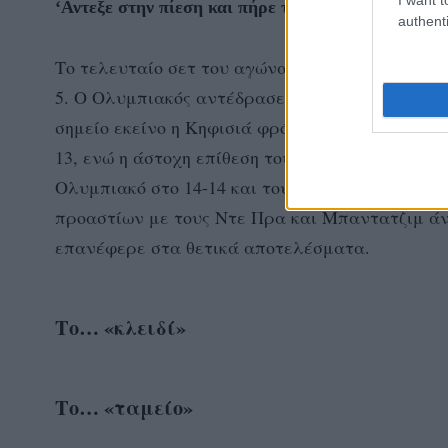
‘Αντεξε στην πίεση και πήρε το διπλό η Κηφισιά
authenti
Το τελευταίο σετ του αγώνα η Κηφισιά παίζοντα
5. Ο Ολυμπιακός αντέδρασε και με τα σερβίς το
σημείο εκείνο η Κηφισιά φρόντισε να δείξει χ
13, ενώ η άστοχη επίθεση του Γκέργκι το 12-14
Ολυμπιακό στο 14-14 και τους Πειραιώτες κοντ
προαστίων με τους Ντε Πρα και Μπαντατζιμ άντ
επανέφερε στα θετικά αποτελέσματα.
Το… «κλειδί»
Το… «ταμείο»