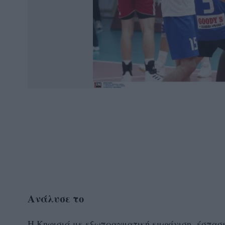
Ανάλυσε το
Η Κηφισιά με εξωπραγματική εμφάνιση, έσπασε