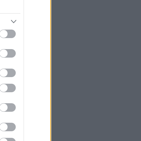
ήταν
 13-16
νγκερ
 που
ου με
εί
τνας το
ια
ύ