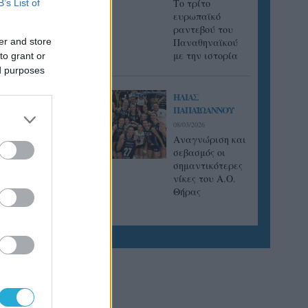
Tο τρίτο
B’s List of
ευρωπαϊκό
υ
ραντεβού του
er and store
Παναθηναϊκού
με την ιστορία
to grant or
ed purposes
ΗΛΙΑΣ
νοντας
ΠΑΠΑΪΩΑΝΝΟΥ
08/03/2026
Αναγνώριση και
ντάκης
σεβασμός οι
-21 για
σημαντικότερες
νίκες του Α.Ο.
του
Θήρας
 με το