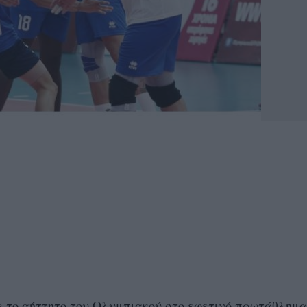
 το αήττητο του Ολυμπιακού στο εφετινό πρωτάθλημα