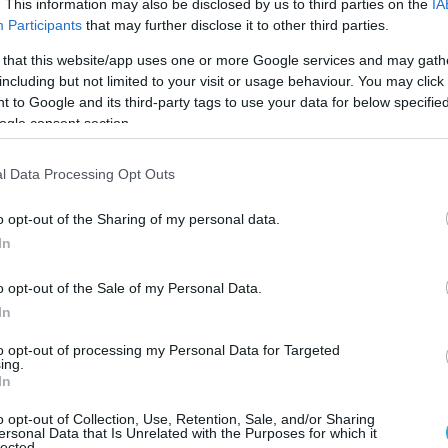
. This information may also be disclosed by us to third parties on the
IA
Participants
that may further disclose it to other third parties.
ρτι για το 21-8. Το σετ τελείωσε με χαμένο σερβίς το
 that this website/app uses one or more Google services and may gath
including but not limited to your visit or usage behaviour. You may click 
 to Google and its third-party tags to use your data for below specifi
ogle consent section.
δι του ξεκίνησε εκ νέου καλά και στο δεύτερο σετ κά
l Data Processing Opt Outs
ο πάνω χέρι έως το 12-8… Η Κηφισιά με ένα μικρό σερί
αν μαζί έως το 17-17. Το μπλοκ του Πετρέα και ο Κουμε
o opt-out of the Sharing of my personal data.
 όμω η Κηφισιά αντέδρασε ισοφαρίζοντας εκ νέου σε 21
In
Ο Ασπιώτης ισοφάρισε σε 23-23 όμως το λάθος σερβίς 
o opt-out of the Sale of my Personal Data.
το 1-1 για την Κηφισιά.
In
to opt-out of processing my Personal Data for Targeted
ing.
In
«κυανόλευκοι» κατάφεραν να αντέξουν στα δύσκολα και
o opt-out of Collection, Use, Retention, Sale, and/or Sharing
ersonal Data that Is Unrelated with the Purposes for which it
lected.