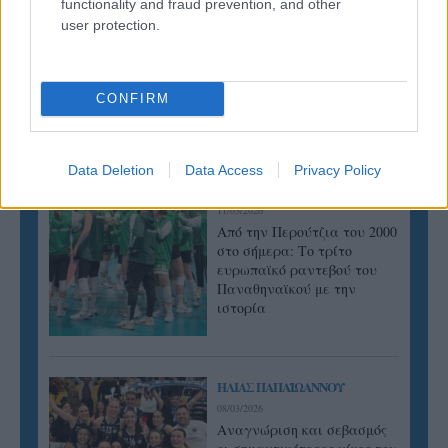
functionality and fraud prevention, and other
user protection.
ΓΝΩΜΕΣ
CONFIRM
Data Deletion
Data Access
Privacy Policy
ΠΕΝΥ ΡΟΝΤΟΓΙΑΝΝΗ
11/03/2026
Από την Περούτζια του 2000
στο σήμερα: Tο τρίτο
ευρωπαϊκό ραντεβού του
Παναθηναϊκού με την
ιστορία
ΗΛΙΑΣ ΠΑΠΑΪΩΑΝΝΟΥ
08/03/2026
Αναγνώριση και σεβασμός