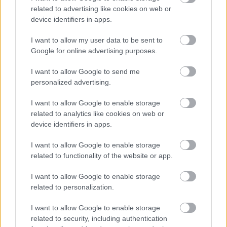
05/08/2026
related to advertising like cookies on web or
Προς στρατηγική συνεργασία ΠΑΣΑΠΠ και
device identifiers in apps.
Πανεπιστημίου Πατρών
I want to allow my user data to be sent to
Google for online advertising purposes.
05/08/2026
Πρώτο δυνατό τεστ της Εθνικής Γυναικών επί ιταλικού
I want to allow Google to send me
εδάφους με Σουηδία
personalized advertising.
I want to allow Google to enable storage
05/08/2026
related to analytics like cookies on web or
Η Καλαπόδα, «μία φίλη απ’ τα παλιά», ορθώνει το
device identifiers in apps.
ανάστημά της ξανά στη Σαντορίνη
I want to allow Google to enable storage
related to functionality of the website or app.
02/08/2026
Η Πολωνία λύγισε τις ΗΠΑ στο τάι μπρέικ και
I want to allow Google to enable storage
παρέμεινε στην κορυφή του VNL
related to personalization.
I want to allow Google to enable storage
02/08/2026
Qidong Futures: Στην 3η θέση Ντάλλας, Χατζηνικολάου
related to security, including authentication