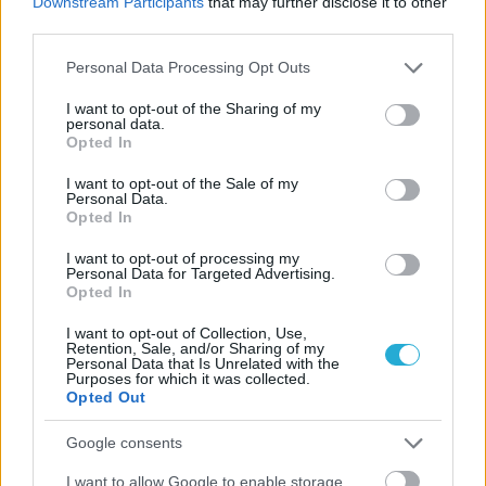
Downstream Participants
that may further disclose it to other
third parties.
Please note that this website/app uses one or more Google
Personal Data Processing Opt Outs
services and may gather and store information including but
not limited to your visit or usage behaviour. You may click to
I want to opt-out of the Sharing of my
personal data.
grant or deny consent to Google and its third-party tags to
Opted In
use your data for below specified purposes in below Google
consent section.
I want to opt-out of the Sale of my
Personal Data.
Opted In
I want to opt-out of processing my
Personal Data for Targeted Advertising.
Opted In
I want to opt-out of Collection, Use,
ΡΟΗ ΕΙΔΗΣΕΩΝ
Retention, Sale, and/or Sharing of my
Personal Data that Is Unrelated with the
Purposes for which it was collected.
05/08/2026
Opted Out
Ισόπαλο το πρωτο φιλικό τεστ της Εθνικής στο
Ουρμπίνο
Google consents
I want to allow Google to enable storage