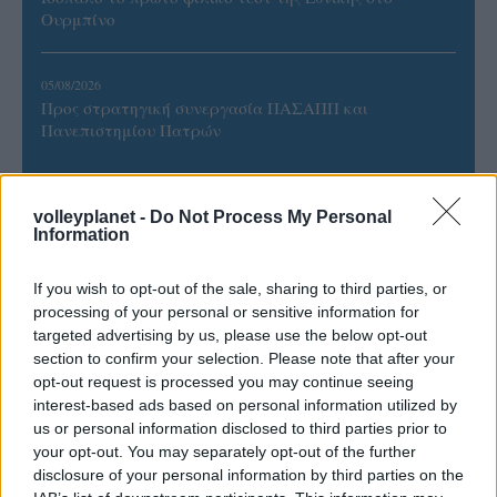
Ουρμπίνο
05/08/2026
Προς στρατηγική συνεργασία ΠΑΣΑΠΠ και
Πανεπιστημίου Πατρών
volleyplanet -
Do Not Process My Personal
Information
ΓΝΩΜΕΣ
If you wish to opt-out of the sale, sharing to third parties, or
processing of your personal or sensitive information for
targeted advertising by us, please use the below opt-out
ΠΕΝΥ ΡΟΝΤΟΓΙΑΝΝΗ
section to confirm your selection. Please note that after your
opt-out request is processed you may continue seeing
11/03/2026
Από την Περούτζια του 2000
interest-based ads based on personal information utilized by
στο σήμερα: Tο τρίτο
us or personal information disclosed to third parties prior to
ευρωπαϊκό ραντεβού του
your opt-out. You may separately opt-out of the further
Παναθηναϊκού με την
disclosure of your personal information by third parties on the
ιστορία