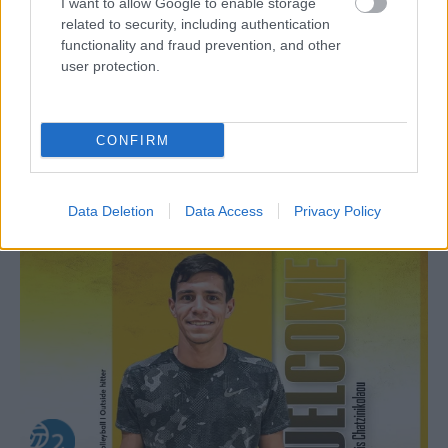
I want to allow Google to enable storage
related to security, including authentication
functionality and fraud prevention, and other
user protection.
Aκολουθήστε μας
παντού…
CONFIRM
Data Deletion
Data Access
Privacy Policy