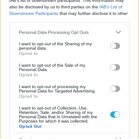
IAB’s list of downstream participants. This information may
also be disclosed by us to third parties on the
IAB’s List of
Downstream Participants
that may further disclose it to other
third parties.
ΗΛΙΑΣ ΠΑΠΑΪΩΑΝΝΟΥ
08/03/2026
Please note that this website/app uses one or more Google
Personal Data Processing Opt Outs
Αναγνώριση και σεβασμός
services and may gather and store information including but
οι σημαντικότερες νίκες του
not limited to your visit or usage behaviour. You may click to
I want to opt-out of the Sharing of my
Α.Ο. Θήρας
personal data.
grant or deny consent to Google and its third-party tags to
Opted In
use your data for below specified purposes in below Google
consent section.
I want to opt-out of the Sale of my
Personal Data.
Opted In
I want to opt-out of processing my
Personal Data for Targeted Advertising.
Opted In
I want to opt-out of Collection, Use,
Retention, Sale, and/or Sharing of my
Personal Data that Is Unrelated with the
Purposes for which it was collected.
Opted Out