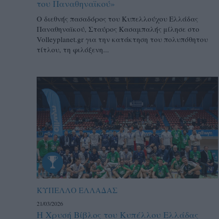
του Παναθηναϊκού»
Ο διεθνής πασαδόρος του Κυπελλούχου Ελλάδας
Παναθηναϊκού, Σταύρος Κασαμπαλής μίλησε στο
Volleyplanet.gr για την κατάκτηση του πολυπόθητου
τίτλου, τη φιλόξενη...
ΚΥΠΕΛΛΟ ΕΛΛΑΔΑΣ
21/03/2026
Η Χρυσή Βίβλος του Κυπέλλου Ελλάδας