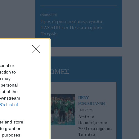
05/08/2026
Προς στρατηγική συνεργασία
ΠΑΣΑΠΠ και Πανεπιστημίου
Πατρών
sonal or
ΓΝΩΜΕΣ
ection to
ou may
 personal
out of the
ΠΕΝΥ
 downstream
ΡΟΝΤΟΓΙΑΝΝΗ
B’s List of
11/03/2026
Από την
er and store
Περούτζια του
2000 στο σήμερα:
to grant or
Tο τρίτο
ed purposes