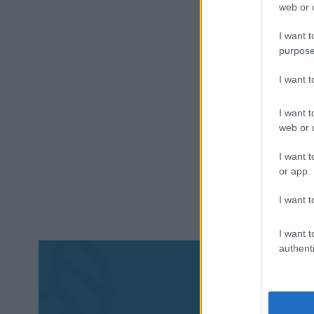
web or d
I want t
purpose
I want 
I want t
web or d
I want t
or app.
I want t
I want t
authenti
Aκολου
πα