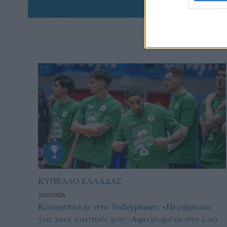
ΚΥΠΕΛΛΟ ΕΛΛΑΔΑΣ
22/03/2026
Κασαμπαλής στο Volleyplanet: «Περήφανοι
για τους εαυτούς μας–Aφιερωμένο στο λαό