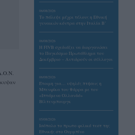
06/08/2026
Το πάλεψε μέχρι τέλους η Εθνική
γυναικών κόντρα στην Ιταλία Β’
06/08/2026
Η FIVB σχεδιάζει να διοργανώσει
το Παγκόσμιο Πρωτάθλημα τον
Δεκέμβριο – Αντιδρούν οι σύλλογοι
Α.Ο.Ν.
06/08/2026
έκυψαν
Έτοιμη για… υψηλές πτήσεις η
Μπενφίκα του Ψάρρα με τον
«Ιπτάμενο Ολλανδό»
Βίλτενμπουργκ
05/08/2026
Ισόπαλο το πρωτο φιλικό τεστ της
Εθνικής στο Ουρμπίνο