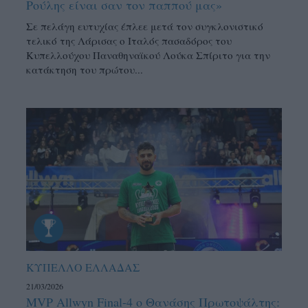
Ρούλης είναι σαν τον παππού μας»
Σε πελάγη ευτυχίας έπλεε μετά τον συγκλονιστικό
τελικό της Λάρισας ο Ιταλός πασαδόρος του
Κυπελλούχου Παναθηναϊκού Λούκα Σπίριτο για την
κατάκτηση του πρώτου...
ΚΥΠΕΛΛΟ ΕΛΛΑΔΑΣ
21/03/2026
MVP Allwyn Final-4 ο Θανάσης Πρωτοψάλτης: