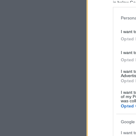
in below Go
Persona
I want t
Opted 
I want t
Opted 
I want 
Advertis
Opted 
I want t
of my P
was col
Opted 
Google 
I want t