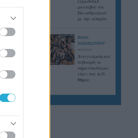
ευρωπαϊκό
ραντεβού του
Παναθηναϊκού
με την ιστορία
ΗΛΙΑΣ
ΠΑΠΑΪΩΑΝΝΟΥ
08/03/2026
Αναγνώριση και
σεβασμός οι
σημαντικότερες
νίκες του Α.Ο.
Θήρας