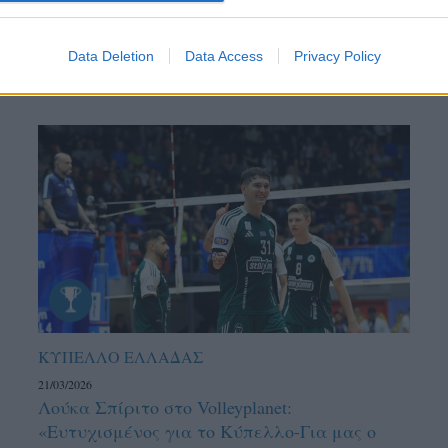
Data Deletion
Data Access
Privacy Policy
ΚΥΠΕΛΛΟ ΕΛΛΑΔΑΣ
21/03/2026
Λούκα Σπίριτο στο Volleyplanet:
«Ευτυχισμένος για το Κύπελλο-Για μας ο