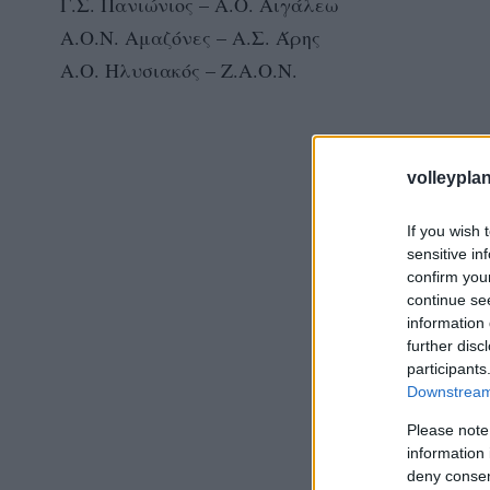
Γ.Σ. Πανιώνιος – Α.Ο. Αιγάλεω
Α.Ο.Ν. Αμαζόνες – Α.Σ. Άρης
Α.Ο. Ηλυσιακός – Ζ.Α.Ο.Ν.
volleyplan
If you wish 
sensitive in
confirm you
continue se
information 
further disc
participants
Downstream 
Please note
information 
deny consent