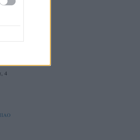
σσης,
ιστες).
ιανιν
, 4
#ΠΑΟ