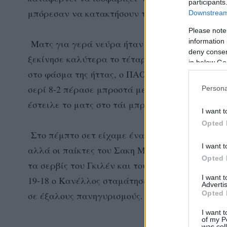
participants
μπόρεσαν να κατακτήσουν το σετ με το εντυπωσ
Downstream 
Please note
information 
Ματς για γερά νεύρα ήταν και το τέταρτο σετ 
deny consent
ξεκίνησε καλύτερα το τέταρτο σετ και μάλιστα
in below Go
στο φάσμα της ήττας, ο ΠΑΟ αντέδρασε και με 
σερί 8-2 πέρασε μπροστά με 21-18 και «καθάρισ
Persona
έστειλε το ματς στο τάι μπρέικ.
I want t
Opted 
Στο πέμπτο σετ είχαμε ένα εκπληκτικό ματς με
I want t
αλλά οι παίκτες του Σακη Μουστακίδη αποδείχ
Opted 
τα σερβίς του Γκιλέν και του Ίλιτς να ισοφαρί
I want 
19-18 ο Κανέλλος σταμάτησε με ατομικό μπλοκ τ
Advertis
Opted 
σε έξαλους πανηγυρισμούς. Στον Α΄ γύρο ο Παναθ
I want t
of my P
was col