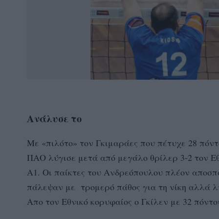
Ανάλυσε το
Με «πιλότο» τον Γκιμαράες που πέτυχε 28 πόντ
ΠΑΟ λύγισε μετά από μεγάλο θρίλερ 3-2 τον Εθ
Α1. Οι παίκτες του Ανδρεόπουλου πλέον αποσπάσ
πάλεψαν με τρομερό πάθος για τη νίκη αλλά λ
Απο τον Εθνικό κορυφαίος ο Γκίλεν με 32 πόντο