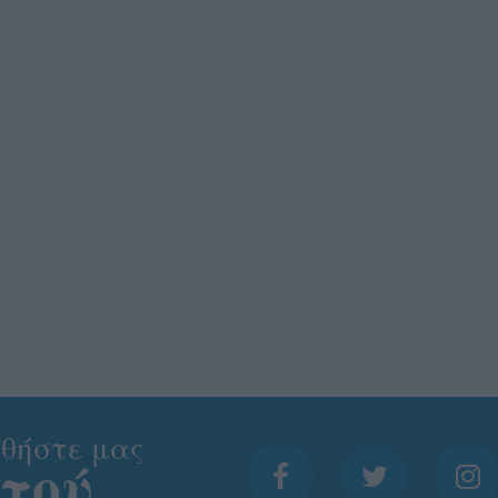
θήστε μας
ντού…