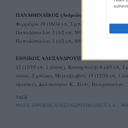
authenti
Γκιμαράες 28
ΠΑΝΑΘΗΝΑΪΚΟΣ (Ανδρεόπουλος):
Φερρέιρα 19 (16/34 επ, 3 μπλοκ), Κανέλλος 16 (
Παπαδόπουλος 1 (1/2 επ, 50% υπ – 33% άριστες) 
Παπαδόπουλος 1 (1/2 επ, 50% υπ – 33% άριστες), 
ΕΘΝΙΚΟΣ ΑΛΕΞΑΝΔΡΟΥΠΟΛΗΣ (Μουστακίδης
12 (11/15 επ, 1 άσσος), Κασαμπαλής 6 (4/5 επ, 2 μ
άσσοι, 2 μπλοκ), Μιγιαήλοβιτς 13 (12/34 επ, 1 ά
άριστες), Δαλακούρας Κ., Ίλιτς, Βλαχόπουλος.
TAGS
#Μ.Γ.Σ. ΕΘΝΙΚΟΣ ΑΛΕΞΑΝΔΡΟΥΠΟΛΗΣ Τ.Α.Α
#Ε