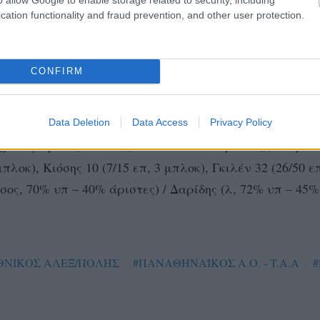
cation functionality and fraud prevention, and other user protection.
 (24/37 επ, 2 άσσοι, 2 μπλοκ, 54% υπ – 44% άριστες),
9/10 επ, 7 μπλοκ), Μαρούλης, Πανταλέων 4 (4/7 επ),
CONFIRM
/ Πολυχρονιάδης (λ, 55% υπ – 30% άριστες), Ρεζκ, Ρού
Μπέλος 1 (1/3 επ), Σούρδι 6 (6/18 επ, 55% υπ – 45% άρ
Data Deletion
Data Access
Privacy Policy
Φόγιερ 10 (10/18 επ, 50% υπ – 24% άριστες), Τουράν
):
πλοκ), Κιόσης 10 (7/15 επ, 3 μπλοκ), Γκιλέν 32 (26/50 επ
σσος, 70% υπ – 40% άριστες) / Δαρίδης (λ, 72% υπ – 45%
ΘΝΙΚΟΣ ΑΛΕΞ/ΠΟΛΗΣ
#ΠΑΝΑΘΗΝΑΪΚΟΣ Α.Ο. - T.A.A