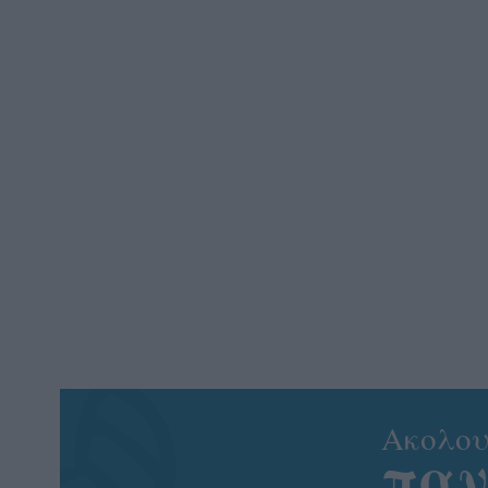
Aκολου
πα