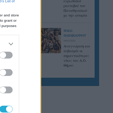
ευρωπαϊκό
B’s List of
ραντεβού του
Παναθηναϊκού
με την ιστορία
er and store
to grant or
λογία
ed purposes
ροστά
ΗΛΙΑΣ
ΠΑΠΑΪΩΑΝΝΟΥ
ό και με
08/03/2026
και
Αναγνώριση και
σεβασμός οι
σημαντικότερες
νίκες του Α.Ο.
Θήρας
με 12-7
αν απο
αι στο
18 μεσα