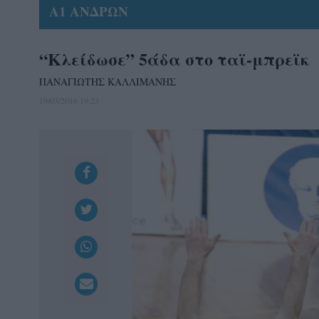
Α1 ΑΝΔΡΩΝ
“Κλείδωσε” 5άδα στο ταϊ-μπρεϊκ
ΠΑΝΑΓΙΩΤΗΣ ΚΑΛΛΙΜΑΝΗΣ
19/03/2016 19:23