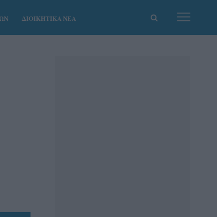
ΚΩΝ
ΔΙΟΙΚΗΤΙΚΑ ΝΕΑ