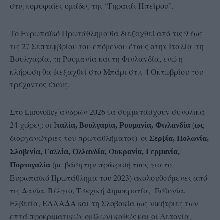
στις κορυφαίες ομάδες της “Γηραιάς Ηπείρου”.
Το Ευρωπαϊκό Πρωτάθλημα θα διεξαχθεί από τις 9 έως
τις 27 Σεπτεμβρίου του επόμενου έτους στην Ιταλία, τη
Βουλγαρία, τη Ρουμανία και τη Φινλανδία, ενώ η
κλήρωση θα διεξαχθεί στο Μπάρι στις 4 Οκτωβρίου του
τρέχοντος έτους.
Στο Εurovolley ανδρών 2026 θα συμμετάσχουν συνολικά
24 χώρες: οι
Ιταλία, Βουλγαρία, Ρουμανία, Φινλανδία (ως
διοργανώτριες του πρωταθλήματος), οι
Σερβία, Πολωνία,
Σλοβενία, Γαλλία, Ολλανδία, Ουκρανία, Γερμανία,
(με βάση την πρόκρισή τους για το
Πορτογαλία
Ευρωπαϊκό Πρωτάθλημα του 2023) ακολουθούμενες από
τις Δανία, Βέλγιο, Τσεχική Δημοκρατία, Εσθονία,
Ελβετία, ΕΛΛΑΔΑ και τη Σλοβακία (ως νικήτριες των
επτά προκριματικών ομίλων) καθώς και οι Λετονία,