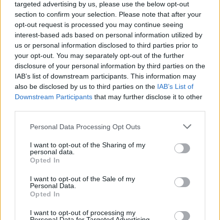
targeted advertising by us, please use the below opt-out
ΓΝΩΜΕΣ
section to confirm your selection. Please note that after your
opt-out request is processed you may continue seeing
interest-based ads based on personal information utilized by
us or personal information disclosed to third parties prior to
ΠΕΝΥ ΡΟΝΤΟΓΙΑΝΝΗ
your opt-out. You may separately opt-out of the further
11/03/2026
disclosure of your personal information by third parties on the
Από την Περούτζια του 2000
IAB’s list of downstream participants. This information may
στο σήμερα: Tο τρίτο
also be disclosed by us to third parties on the
IAB’s List of
ευρωπαϊκό ραντεβού του
Downstream Participants
that may further disclose it to other
Παναθηναϊκού με την
third parties.
ιστορία
Please note that this website/app uses one or more Google
Personal Data Processing Opt Outs
services and may gather and store information including but
not limited to your visit or usage behaviour. You may click to
I want to opt-out of the Sharing of my
ΗΛΙΑΣ ΠΑΠΑΪΩΑΝΝΟΥ
personal data.
grant or deny consent to Google and its third-party tags to
Opted In
08/03/2026
use your data for below specified purposes in below Google
Αναγνώριση και σεβασμός
consent section.
I want to opt-out of the Sale of my
οι σημαντικότερες νίκες του
Personal Data.
Α.Ο. Θήρας
Opted In
I want to opt-out of processing my
Personal Data for Targeted Advertising.