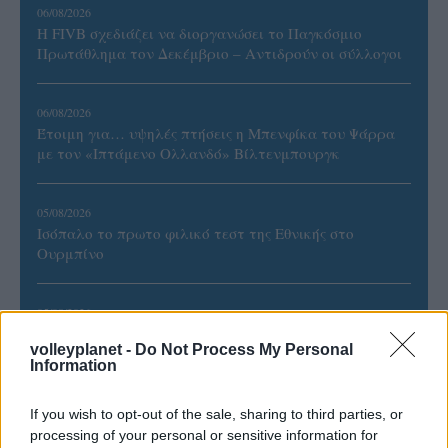
06/08/2026
Η FIVB σχεδιάζει να διοργανώσει το Παγκόσμιο
Πρωτάθλημα τον Δεκέμβριο – Αντιδρούν οι σύλλογοι
06/08/2026
Έτοιμη για… υψηλές πτήσεις η Μπενφίκα του Ψάρρα
με τον «Ιπτάμενο Ολλανδό» Βίλτενμπουργκ
05/08/2026
Ισόπαλο το πρωτο φιλικό τεστ της Εθνικής στο
Ουρμπίνο
05/08/2026
Προς στρατηγική συνεργασία ΠΑΣΑΠΠ και
volleyplanet -
Do Not Process My Personal
Πανεπιστημίου Πατρών
Information
If you wish to opt-out of the sale, sharing to third parties, or
processing of your personal or sensitive information for