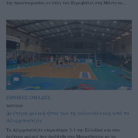
της προετοιμασίας εν όψει του Ευρωβόλεϊ στη Μόντενα...
ΕΘΝΙΚΕΣ ΟΜΑΔΕΣ
30/07/2026
Δεύτερη φιλική ήττα για τη γαλανόλευκη από το
Αζερμπαϊτζάν
Το Αζερμπαϊτζάν επιρκάτησε 3-1 της Ελλάδας και στο
δεύτερο φιλικό που διεξήχθη στο Μαρκόπουλο με το