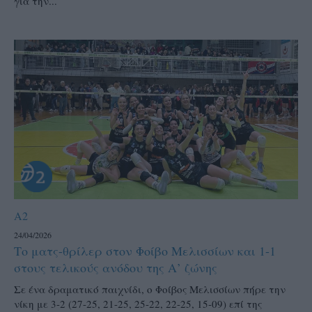
για την...
A2
24/04/2026
Το ματς-θρίλερ στον Φοίβο Μελισσίων και 1-1
στους τελικούς ανόδου της Α’ ζώνης
Σε ένα δραματικό παιχνίδι, ο Φοίβος Μελισσίων πήρε την
νίκη με 3-2 (27-25, 21-25, 25-22, 22-25, 15-09) επί της