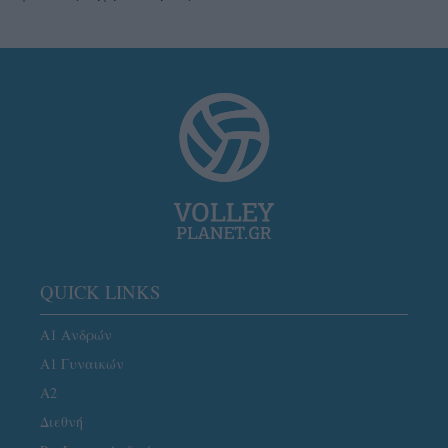
QUICK LINKS
Α1 Ανδρών
Α1 Γυναικών
A2
Διεθνή