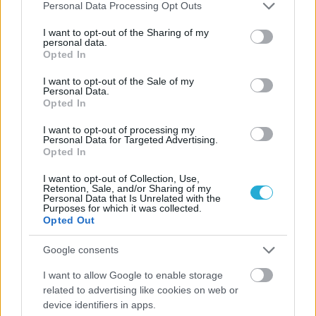
Please note that this website/app uses one or more Google
Personal Data Processing Opt Outs
services and may gather and store information including but
not limited to your visit or usage behaviour. You may click to
I want to opt-out of the Sharing of my
personal data.
grant or deny consent to Google and its third-party tags to
Opted In
use your data for below specified purposes in below Google
consent section.
I want to opt-out of the Sale of my
Personal Data.
Opted In
I want to opt-out of processing my
Personal Data for Targeted Advertising.
Opted In
I want to opt-out of Collection, Use,
Retention, Sale, and/or Sharing of my
Personal Data that Is Unrelated with the
Purposes for which it was collected.
Opted Out
Aκολουθήστε μας
παντού…
Google consents
I want to allow Google to enable storage
related to advertising like cookies on web or
device identifiers in apps.