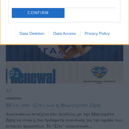
Πανιώνιο στην “Ένωση”. Μπορεί...
CONFIRM
Data Deletion
Data Access
Privacy Policy
A2
05/06/2026
Μένει στο «Σίτι» και η Μαργαρίτα Ζήση
Ανανεώσεων συνέχεια στο Αιγάλεω, με την Μαργαρίτα
Ζήση να είναι η πιο πρόσφατη ανανέωση για την ομάδα των
δυτικών προαστίων. Το “Σίτι” ανακοίνωσε...