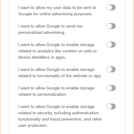
I want to allow my user data to be sent to
Google for online advertising purposes.
I want to allow Google to send me
personalized advertising.
I want to allow Google to enable storage
related to analytics like cookies on web or
device identifiers in apps.
I want to allow Google to enable storage
related to functionality of the website or app.
I want to allow Google to enable storage
A2
related to personalization.
24/06/2026
Στα «κιτρινόμαυρα» της ΑΕΚ ο Δημήτρης
I want to allow Google to enable storage
related to security, including authentication
Χατζηνικολάου
functionality and fraud prevention, and other
Παίκτης της ΑΕΚ είναι ο Δημήτρης Χατζηνικολάου, με τον
user protection.
27χρονο ακραίο να μένει στην Αθήνα, πηγαίνοντας από τον