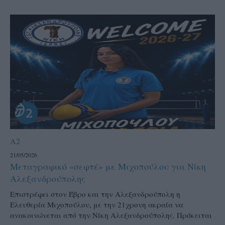
A2
21/05/2026
Μεταγραφικό «σεφτέ» με Μιχοπούλου για Νίκη
Αλεξανδρούπολης
Επιστρέφει στον Έβρο και την Αλεξανδρούπολη η
Ελευθερία Μιχοπούλου, με την 21χρονη ακραία να
ανακοινώνεται από την Νίκη Αλεξανδρούπολης. Πρόκειται