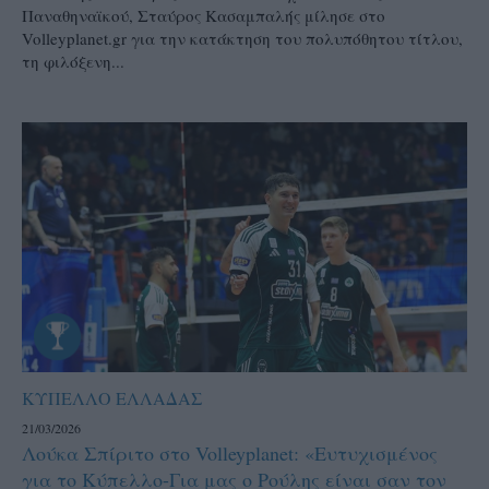
Παναθηναϊκού, Σταύρος Κασαμπαλής μίλησε στο
Volleyplanet.gr για την κατάκτηση του πολυπόθητου τίτλου,
τη φιλόξενη...
ΚΥΠΕΛΛΟ ΕΛΛΑΔΑΣ
21/03/2026
Λούκα Σπίριτο στο Volleyplanet: «Ευτυχισμένος
για το Κύπελλο-Για μας ο Ρούλης είναι σαν τον