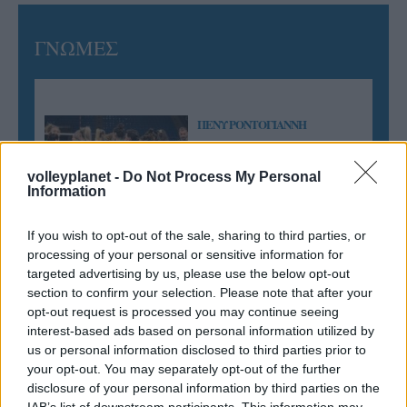
ΓΝΩΜΕΣ
ΠΕΝΥ ΡΟΝΤΟΓΙΑΝΝΗ
11/03/2026
Από την Περούτζια του 2000
volleyplanet -
Do Not Process My Personal
στο σήμερα: Tο τρίτο
Information
ευρωπαϊκό ραντεβού του
Παναθηναϊκού με την
ιστορία
If you wish to opt-out of the sale, sharing to third parties, or
processing of your personal or sensitive information for
targeted advertising by us, please use the below opt-out
section to confirm your selection. Please note that after your
ΗΛΙΑΣ ΠΑΠΑΪΩΑΝΝΟΥ
opt-out request is processed you may continue seeing
08/03/2026
interest-based ads based on personal information utilized by
Αναγνώριση και σεβασμός
us or personal information disclosed to third parties prior to
οι σημαντικότερες νίκες του
your opt-out. You may separately opt-out of the further
Α.Ο. Θήρας
disclosure of your personal information by third parties on the
IAB’s list of downstream participants. This information may