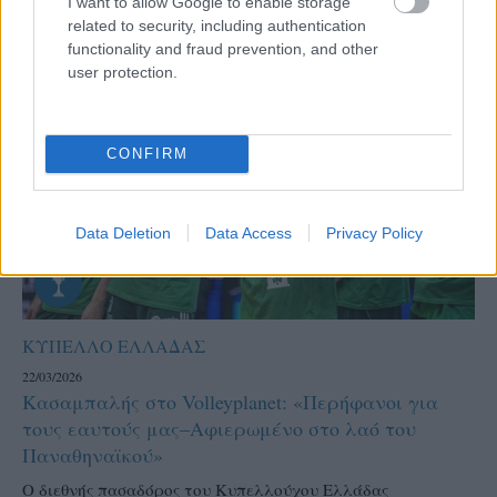
I want to allow Google to enable storage
related to security, including authentication
functionality and fraud prevention, and other
user protection.
CONFIRM
Data Deletion
Data Access
Privacy Policy
ΚΥΠΕΛΛΟ ΕΛΛΑΔΑΣ
22/03/2026
Κασαμπαλής στο Volleyplanet: «Περήφανοι για
τους εαυτούς μας–Aφιερωμένο στο λαό του
Παναθηναϊκού»
Ο διεθνής πασαδόρος του Κυπελλούχου Ελλάδας