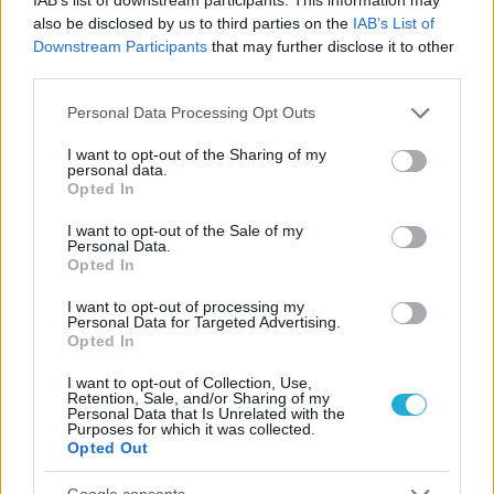
also be disclosed by us to third parties on the
IAB’s List of
Downstream Participants
that may further disclose it to other
third parties.
Please note that this website/app uses one or more Google
Personal Data Processing Opt Outs
services and may gather and store information including but
not limited to your visit or usage behaviour. You may click to
I want to opt-out of the Sharing of my
personal data.
grant or deny consent to Google and its third-party tags to
Opted In
use your data for below specified purposes in below Google
consent section.
I want to opt-out of the Sale of my
Personal Data.
Opted In
I want to opt-out of processing my
Personal Data for Targeted Advertising.
Opted In
I want to opt-out of Collection, Use,
Retention, Sale, and/or Sharing of my
Personal Data that Is Unrelated with the
Purposes for which it was collected.
Opted Out