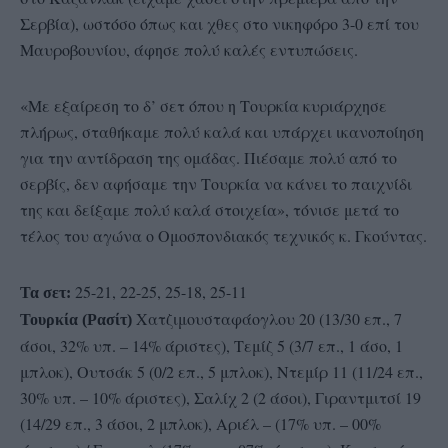
Σερβία), ωστόσο όπως και χθες στο νικηφόρο 3-0 επί του
Μαυροβουνίου, άφησε πολύ καλές εντυπώσεις.
«Με εξαίρεση το δ’ σετ όπου η Τουρκία κυριάρχησε
πλήρως, σταθήκαμε πολύ καλά και υπάρχει ικανοποίηση
για την αντίδραση της ομάδας. Πιέσαμε πολύ από το
σερβίς, δεν αφήσαμε την Τουρκία να κάνει το παιχνίδι
της και δείξαμε πολύ καλά στοιχεία», τόνισε μετά το
τέλος του αγώνα ο Ομοσπονδιακός τεχνικός κ. Γκούντας.
25-21, 22-25, 25-18, 25-11
Τα σετ:
Χατζιμουσταφάογλου 20 (13/30 επ., 7
Τουρκία (Ρασίτ)
άσοι, 32% υπ. – 14% άριστες), Τεμίζ 5 (3/7 επ., 1 άσο, 1
μπλοκ), Ουτσάκ 5 (0/2 επ., 5 μπλοκ), Ντεμίρ 11 (11/24 επ.,
30% υπ. – 10% άριστες), Σαλίχ 2 (2 άσοι), Γιραντμιτσί 19
(14/29 επ., 3 άσοι, 2 μπλοκ), Αριέλ – (17% υπ. – 00%