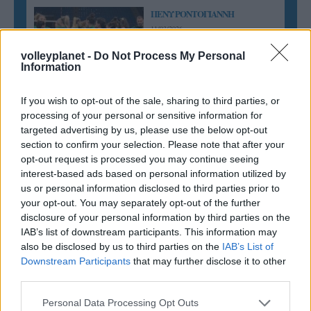
ΠΕΝΥ ΡΟΝΤΟΓΙΑΝΝΗ
11/03/2026
Από την Περούτζια του 2000
volleyplanet -
Do Not Process My Personal
στο σήμερα: Tο τρίτο
Information
ευρωπαϊκό ραντεβού του
Παναθηναϊκού με την
ιστορία
If you wish to opt-out of the sale, sharing to third parties, or
processing of your personal or sensitive information for
targeted advertising by us, please use the below opt-out
section to confirm your selection. Please note that after your
ΗΛΙΑΣ ΠΑΠΑΪΩΑΝΝΟΥ
opt-out request is processed you may continue seeing
08/03/2026
interest-based ads based on personal information utilized by
Αναγνώριση και σεβασμός
us or personal information disclosed to third parties prior to
οι σημαντικότερες νίκες του
your opt-out. You may separately opt-out of the further
Α.Ο. Θήρας
disclosure of your personal information by third parties on the
IAB’s list of downstream participants. This information may
also be disclosed by us to third parties on the
IAB’s List of
Downstream Participants
that may further disclose it to other
third parties.
Please note that this website/app uses one or more Google
Personal Data Processing Opt Outs