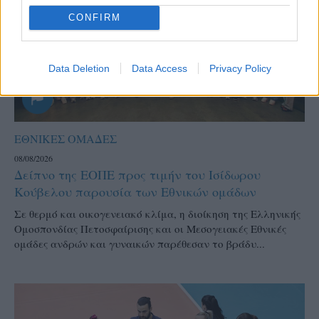
CONFIRM
Data Deletion
Data Access
Privacy Policy
ΕΘΝΙΚΕΣ ΟΜΑΔΕΣ
08/08/2026
Δείπνο της ΕΟΠΕ προς τιμήν του Ισίδωρου
Κούβελου παρουσία των Εθνικών ομάδων
Σε θερμό και οικογενειακό κλίμα, η διοίκηση της Ελληνικής
Ομοσπονδίας Πετοσφαίρισης και οι Μεσογειακές Εθνικές
ομάδες ανδρών και γυναικών παρέθεσαν το βράδυ...