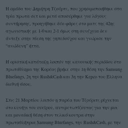
Η ομάδα του Δημήτρη Τζούρτς, που χρησιμοποιήθηκε στα
τρία πρωτα σετ και μετά αποσύρθηκε για λόγους
συντήρησης, προηγήθηκε δύο φόρες στο ματς της 42ης
αγωνιστικής με 1-0 και 2-1 όμως στη συνέχεια δεν
άντεξε στην πίεση της γηπεδούχου και γνώρισε την
“ανώδυνη” ήττα.
Η οριστική κατάταξη λοιπόν της κανονικής περιόδου στο
πρωτάθλημα της Κορέας βρήκε στην 1η θέση την Samsung
Bluefangs, 2η την Rush&Cash και 3η την Kepco του Έλληνα
διεθνή άσου.
Στις 21 Μαρτίου λοιπόν η παρέα του Τζούριτς ρίχνεται
στο κυνήγι του ονείρου, αντιμετωπίζοντας για την μια
και μοναδική θέση στον τελικό κοντρα στην
πρωταθλήτρια Samsung Bluefangs, την Rush&Cash, με την