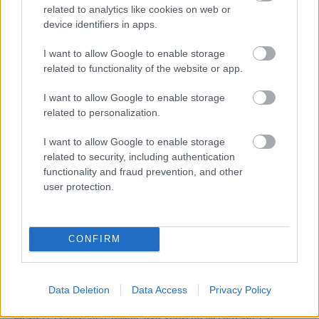
related to analytics like cookies on web or
device identifiers in apps.
I want to allow Google to enable storage
related to functionality of the website or app.
I want to allow Google to enable storage
related to personalization.
I want to allow Google to enable storage
related to security, including authentication
functionality and fraud prevention, and other
user protection.
CONFIRM
ΔΙΕΘΝΗ
06/08/2026
Το πάλεψε μέχρι τέλους η Εθνική γυναικών
Data Deletion
Data Access
Privacy Policy
κόντρα στην Ιταλία Β’
Θετικές εντυπώσεις άφησε στο δεύτερο φιλικό της επί