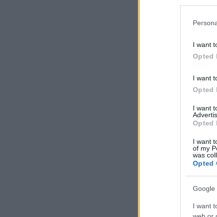
Persona
I want t
Opted 
I want t
Opted 
I want 
Advertis
Opted 
I want t
of my P
was col
Opted 
Google 
I want t
web or d