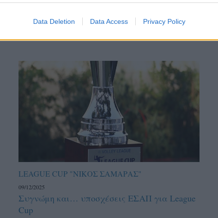
Data Deletion
Data Access
Privacy Policy
LEAGUE CUP "ΝΙΚΟΣ ΣΑΜΑΡΑΣ"
09/12/2025
Συγνώμη και… υποσχέσεις ΕΣΑΠ για League
Cup