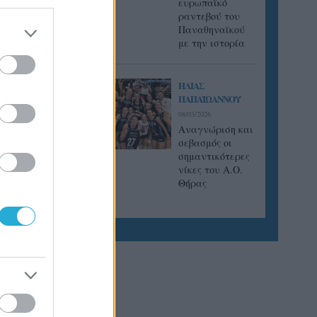
ευρωπαϊκό
ραντεβού του
Παναθηναϊκού
με την ιστορία
ΗΛΙΑΣ
ΠΑΠΑΪΩΑΝΝΟΥ
08/03/2026
Αναγνώριση και
σεβασμός οι
σημαντικότερες
νίκες του Α.Ο.
Θήρας