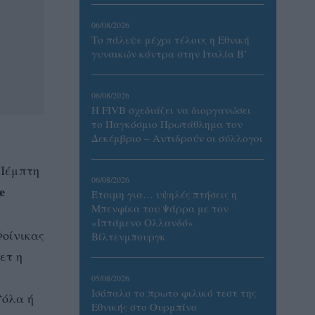
06/08/2026
Το πάλεψε μέχρι τέλους η Εθνική
γυναικών κόντρα στην Ιταλία Β’
06/08/2026
Η FIVB σχεδιάζει να διοργανώσει
το Παγκόσμιο Πρωτάθλημα τον
Δεκέμβριο – Αντιδρούν οι σύλλογοι
 Πέμπτη
06/08/2026
e
Έτοιμη για… υψηλές πτήσεις η
Μπενφίκα του Ψάρρα με τον
«Ιπτάμενο Ολλανδό»
Φοίνικας
Βίλτενμπουργκ
ετ η
05/08/2026
Ισόπαλο το πρωτο φιλικό τεστ της
“όλα ή
Εθνικής στο Ουρμπίνο