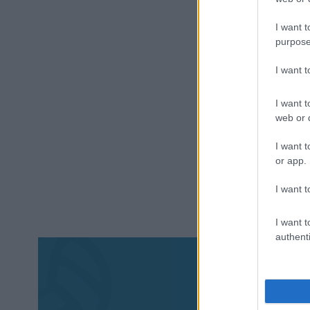
I want t
purpose
I want 
I want t
web or d
I want t
or app.
I want t
I want t
authenti
Aκολου
πα