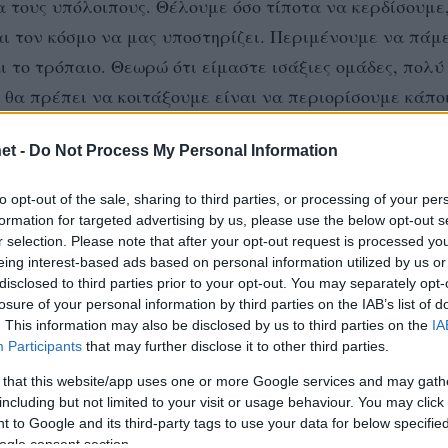
ια τους υπόλοιπους. Θέλουμε όσο τίποτα να κερδίσουμε,
αι τον κόσμο να μας υποστηρίζει. Περιμένουμε να πάμ
 το τρόπαιο. Θεωρώ ότι είμαστε ισάξιες ομάδες, πολύ
υ θα πρέπει να κοιτάξουμε είναι να περιορίσουμε κάπο
ο πιο σίγουροι και ψύχραιμοι στους τελευταίους πόντ
et -
Do Not Process My Personal Information
to opt-out of the sale, sharing to third parties, or processing of your per
προκρίνεται στον τελικό με νίκη με οποιοδήποτε σκορ
formation for targeted advertising by us, please use the below opt-out s
r selection. Please note that after your opt-out request is processed y
α στο χρυσό σετ.
eing interest-based ads based on personal information utilized by us or
disclosed to third parties prior to your opt-out. You may separately opt-
Στάλεκαρ δήλωσε: «Το πρώτο ματς με τον Φοίνικα για 
losure of your personal information by third parties on the IAB’s list of
. This information may also be disclosed by us to third parties on the
IA
πάρουμε τη νίκη στο τέλος. Ο δρόμος για τον τελικό 
Participants
that may further disclose it to other third parties.
έπει να επανέλθουμε γρήγορα, να μείνουμε συγκεντρω
 that this website/app uses one or more Google services and may gath
κόμη έναν τίτλο».
including but not limited to your visit or usage behaviour. You may click 
 to Google and its third-party tags to use your data for below specifi
ogle consent section.