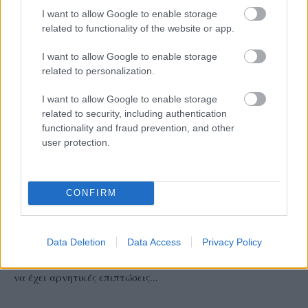
I want to allow Google to enable storage
related to functionality of the website or app.
I want to allow Google to enable storage
related to personalization.
I want to allow Google to enable storage
related to security, including authentication
functionality and fraud prevention, and other
user protection.
ΔΙΕΘΝΗ
06/08/2026
Η FIVB σχεδιάζει να διοργανώσει το Παγκόσμιο
CONFIRM
Πρωτάθλημα τον Δεκέμβριο – Αντιδρούν οι
σύλλογοι
Data Deletion
Data Access
Privacy Policy
“Φωτιές” έχει ανάψει στο παγκόσμιο βόλεϊ μια σημαντική
μεταρρύθμιση της Διεθνούς Ομοσπονδίας Βόλεϊ που απειλεί
να έχει αρνητικές επιπτώσεις...