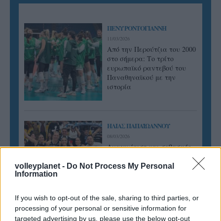
ΠΕΝΥ ΡΟΝΤΟΓΙΑΝΝΗ
11/03/2026
Από την Περούτζια του 2000
στο σήμερα: Tο τρίτο
ευρωπαϊκό ραντεβού του
Παναθηναϊκού με την
ιστορία
ΗΛΙΑΣ ΠΑΠΑΪΩΑΝΝΟΥ
08/03/2026
Αναγνώριση και σεβασμός
οι σημαντικότερες νίκες του
Α.Ο. Θήρας
volleyplanet -
Do Not Process My Personal
Information
If you wish to opt-out of the sale, sharing to third parties, or
processing of your personal or sensitive information for
targeted advertising by us, please use the below opt-out