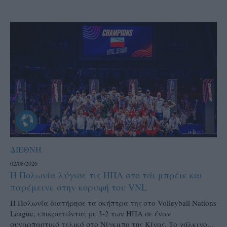
ΔΙΕΘΝΗ
02/08/2026
Η Πολωνία λύγισε τις ΗΠΑ στο τάι μπρέικ και
παρέμεινε στην κορυφή του VNL
Η Πολωνία διατήρησε τα σκήπτρα της στο Volleyball Nations
League, επικρατώντας με 3-2 των ΗΠΑ σε έναν
συναρπαστικό τελικό στο Νίγκμπο της Κίνας. Το χάλκινο...