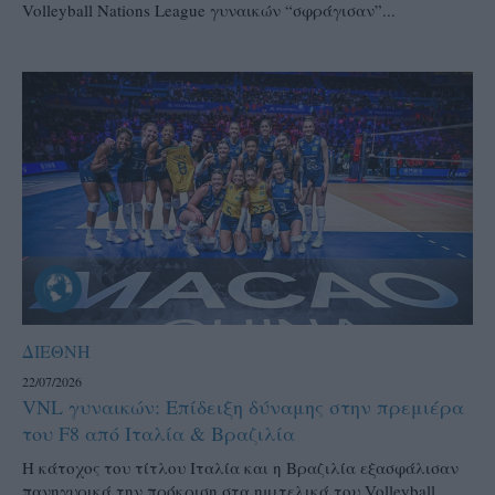
Volleyball Nations League γυναικών “σφράγισαν”...
ΔΙΕΘΝΗ
22/07/2026
VNL γυναικών: Επίδειξη δύναμης στην πρεμιέρα
του F8 από Ιταλία & Βραζιλία
Η κάτοχος του τίτλου Ιταλία και η Βραζιλία εξασφάλισαν
πανηγυρικά την πρόκριση στα ημιτελικά του Volleyball