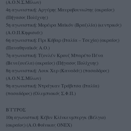
(Α.Ο.Ν.Σ.Μίλων)
4η αγωνιστική: Αργύρης Μαυροβουνιώτης (ακραίος)
(Πήγασος Πολίχνης)
5η αγωνιστική: Μορέιρα Μαϊκόν (Βραζιλία) (κεντρικός)
(Α.Ο.Π.Κηφισιάς)
6η αγωνιστική: Γίρι Κόβαρ (Iταλία – Τσεχία) (ακραίος)
(Παναθηναϊκός Α.Ο.)
7η αγωνιστική: Τζονλέν Κρουζ Μπαρέτο Πένα
(Βενεζουέλα) (ακραίος) (Πήγασος Πολίχνης)
8η αγωνιστική: Λουκ Χερ (Καναδάς) (πασαδόρος)
(Α.Ο.Ν.Σ.Μίλων)
9η αγωνιστική: Ντράγκαν Τράβιτσα (Ιταλία)
(πασαδόρος) (Ολυμπιακός Σ.Φ.Π.)
Β΄ΓΥΡΟΣ
10η αγωνιστική: Κέβιν Κλίνκενμπεργκ (Bέλγιο)
(ακραίος) (Α.Ο.Φοίνικας ΟΝΕΧ)