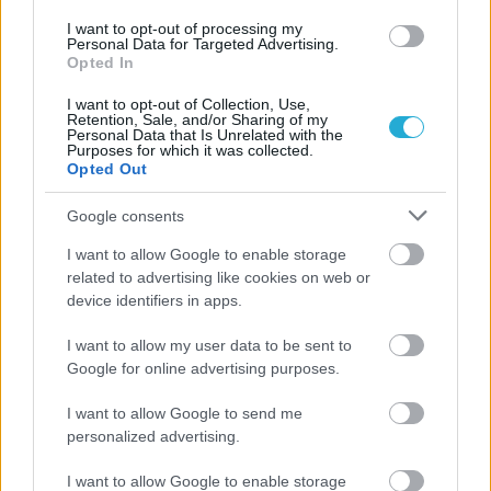
ανάστημά της ξανά στη Σαντορίνη
I want to opt-out of processing my
Personal Data for Targeted Advertising.
Opted In
I want to opt-out of Collection, Use,
Retention, Sale, and/or Sharing of my
Personal Data that Is Unrelated with the
ΓΝΩΜΕΣ
Purposes for which it was collected.
Opted Out
Google consents
ΠΕΝΥ ΡΟΝΤΟΓΙΑΝΝΗ
I want to allow Google to enable storage
11/03/2026
related to advertising like cookies on web or
Από την Περούτζια του 2000
device identifiers in apps.
στο σήμερα: Tο τρίτο
ευρωπαϊκό ραντεβού του
I want to allow my user data to be sent to
Παναθηναϊκού με την
Google for online advertising purposes.
ιστορία
I want to allow Google to send me
personalized advertising.
ΗΛΙΑΣ ΠΑΠΑΪΩΑΝΝΟΥ
I want to allow Google to enable storage
08/03/2026