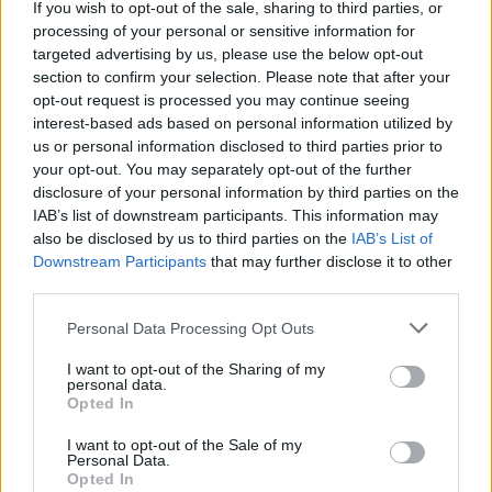
If you wish to opt-out of the sale, sharing to third parties, or
06/08/2026
processing of your personal or sensitive information for
Έτοιμη για… υψηλές πτήσεις η Μπενφίκα του Ψάρρα
targeted advertising by us, please use the below opt-out
με τον «Ιπτάμενο Ολλανδό» Βίλτενμπουργκ
section to confirm your selection. Please note that after your
opt-out request is processed you may continue seeing
interest-based ads based on personal information utilized by
05/08/2026
us or personal information disclosed to third parties prior to
Ισόπαλο το πρωτο φιλικό τεστ της Εθνικής στο
your opt-out. You may separately opt-out of the further
Ουρμπίνο
disclosure of your personal information by third parties on the
IAB’s list of downstream participants. This information may
also be disclosed by us to third parties on the
IAB’s List of
05/08/2026
Downstream Participants
that may further disclose it to other
Προς στρατηγική συνεργασία ΠΑΣΑΠΠ και
third parties.
Πανεπιστημίου Πατρών
Please note that this website/app uses one or more Google
Personal Data Processing Opt Outs
services and may gather and store information including but
05/08/2026
not limited to your visit or usage behaviour. You may click to
I want to opt-out of the Sharing of my
Πρώτο δυνατό τεστ της Εθνικής Γυναικών επί ιταλικού
personal data.
grant or deny consent to Google and its third-party tags to
εδάφους με Σουηδία
Opted In
use your data for below specified purposes in below Google
consent section.
I want to opt-out of the Sale of my
Personal Data.
05/08/2026
Opted In
Η Καλαπόδα, «μία φίλη απ’ τα παλιά», ορθώνει το