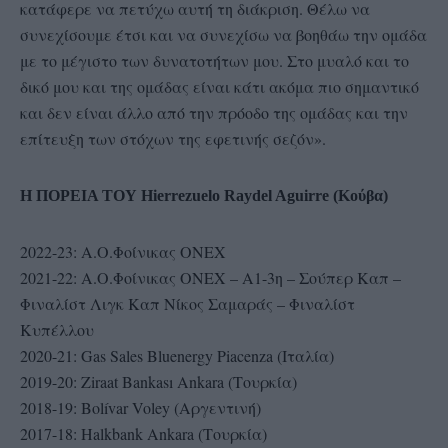
κατάφερε να πετύχω αυτή τη διάκριση. Θέλω να
συνεχίσουμε έτσι και να συνεχίσω να βοηθάω την ομάδα
με το μέγιστο των δυνατοτήτων μου. Στο μυαλό και το
δικό μου και της ομάδας είναι κάτι ακόμα πιο σημαντικό
και δεν είναι άλλο από την πρόοδο της ομάδας και την
επίτευξη των στόχων της εφετινής σεζόν».
Η ΠΟΡΕΙΑ ΤΟΥ Hierrezuelo Raydel Aguirre (Κούβα)
2022-23: Α.Ο.Φοίνικας ΟΝΕΧ
2021-22: Α.Ο.Φοίνικας ΟΝΕΧ – Α1-3η – Σούπερ Καπ –
Φιναλίστ Λιγκ Καπ Νίκος Σαμαράς – Φιναλίστ
Κυπέλλου
2020-21: Gas Sales Bluenergy Piacenza (Ιταλία)
2019-20: Ziraat Bankası Ankara (Τουρκία)
2018-19: Bolívar Voley (Αργεντινή)
2017-18: Halkbank Ankara (Τουρκία)