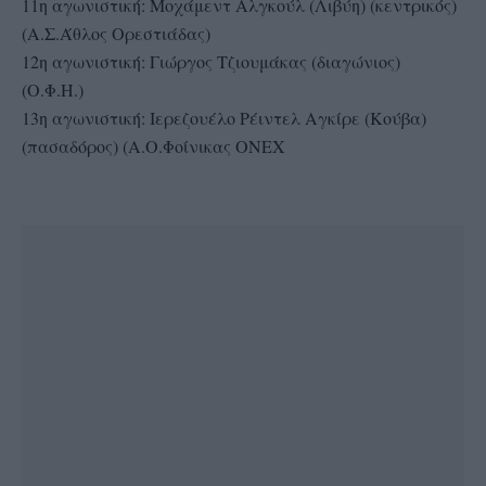
11η αγωνιστική: Μοχάμεντ Αλγκούλ (Λιβύη) (κεντρικός)
(Α.Σ.Άθλος Ορεστιάδας)
12η αγωνιστική: Γιώργος Τζιουμάκας (διαγώνιος)
(Ο.Φ.Η.)
13η αγωνιστική: Ιερεζουέλο Ρέιντελ Αγκίρε (Κούβα)
(πασαδόρος) (Α.Ο.Φοίνικας ΟΝΕΧ