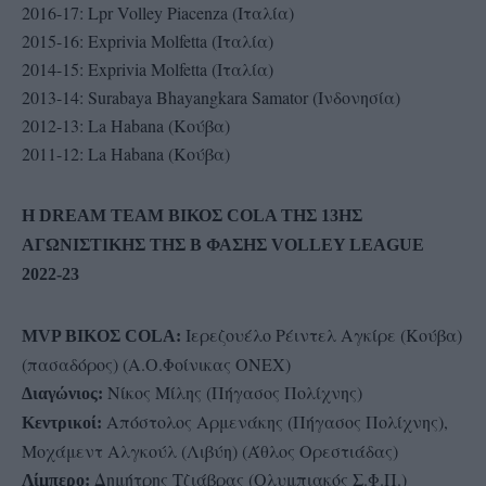
2016-17: Lpr Volley Piacenza (Ιταλία)
2015-16: Exprivia Molfetta (Ιταλία)
2014-15: Exprivia Molfetta (Ιταλία)
2013-14: Surabaya Bhayangkara Samator (Ινδονησία)
2012-13: La Habana (Κούβα)
2011-12: La Habana (Κούβα)
Η DREAM TEAM ΒΙΚΟΣ COLA ΤΗΣ 13ΗΣ
ΑΓΩΝΙΣΤΙΚΗΣ ΤΗΣ Β ΦΑΣΗΣ VOLLEY LEAGUE
2022-23
Ιερεζουέλο Ρέιντελ Αγκίρε (Κούβα)
MVP ΒΙKOΣ COLA:
(πασαδόρος) (Α.Ο.Φοίνικας ΟΝΕΧ)
Νίκος Μίλης (Πήγασος Πολίχνης)
Διαγώνιος:
Απόστολος Αρμενάκης (Πήγασος Πολίχνης),
Κεντρικοί:
Μοχάμεντ Αλγκούλ (Λιβύη) (Άθλος Ορεστιάδας)
Δημήτρης Τζιάβρας (Ολυμπιακός Σ.Φ.Π.)
Λίμπερο: