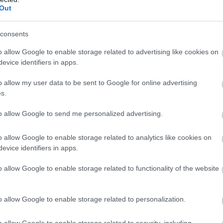
Out
consents
o allow Google to enable storage related to advertising like cookies on
evice identifiers in apps.
o allow my user data to be sent to Google for online advertising
υς, 43 επιθέσεις, 7 μπλοκ και 19 λάθη αντιπάλων και 
s.
και 14 λάθη αντιπάλων.
to allow Google to send me personalized advertising.
o allow Google to enable storage related to analytics like cookies on
evice identifiers in apps.
 (2/5 επ., 2 άσσοι), Πάβιτσιτς 12 (9/22 επ., 3 άσσοι, 52
o allow Google to enable storage related to functionality of the website
σε 12 (11/31 επ., 1 μπλοκ), Τσιόγκα 5 (2/6 επ., 1 άσσος,
 17% άριστες) / Τουλγαρίδου (λ, 54% υπ. – 23% άριστες
o allow Google to enable storage related to personalization.
o allow Google to enable storage related to security, including