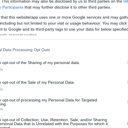
το σετ αποφασισμένος να καθαρίσει το ματς και
. This information may also be disclosed by us to third parties on the
IA
Participants
that may further disclose it to other third parties.
χτισε από νωρίς μία σημαντική διαφορά 10-5. Με τις
 that this website/app uses one or more Google services and may gath
ν στο σκορ, αλλά να δυσκολεύονται στο τελείωμα των
including but not limited to your visit or usage behaviour. You may click 
ην Πάβιτσιτς. Με τη Μερτέκη να παλεύει σχεδόν μόνη 
 to Google and its third-party tags to use your data for below specifi
ogle consent section.
τελική ευθεία του αγώνα με 20-13 και παρά την προσπ
κτησε με πλασέ της Μάασε και 25-19 το παρθενικό φετ
l Data Processing Opt Outs
o opt-out of the Sharing of my personal data.
In
ατότητές τους οι αθλήτριες του Μανώλη Σκουλικάρη, έχ
α πάνε την προσεχή Τετάρτη 5/11 στη Νέα Σμύρνη για 
o opt-out of the Sale of my Personal Data.
όμενη φάση του Challenge Cup, στο β’ παιχνίδι με τον
In
to opt-out of processing my Personal Data for Targeted
ing.
In
ς: Ανδρονικίδης, Επόπτες: Δρόσος, Γεώργας, Γραμματ
o opt-out of Collection, Use, Retention, Sale, and/or Sharing
ersonal Data that Is Unrelated with the Purposes for which it
lected.