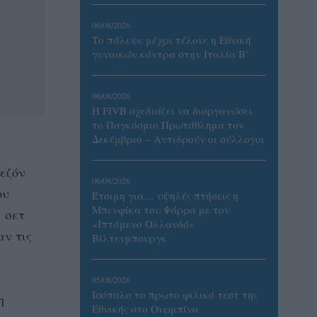
06/08/2026
Το πάλεψε μέχρι τέλους η Εθνική
γυναικών κόντρα στην Ιταλία Β’
06/08/2026
Η FIVB σχεδιάζει να διοργανώσει
το Παγκόσμιο Πρωτάθλημα τον
Δεκέμβριο – Αντιδρούν οι σύλλογοι
σεζόν
06/08/2026
ου
Έτοιμη για… υψηλές πτήσεις η
Μπενφίκα του Ψάρρα με τον
’ σετ
«Ιπτάμενο Ολλανδό»
αν τις
Βίλτενμπουργκ
05/08/2026
Ισόπαλο το πρωτο φιλικό τεστ της
η
Εθνικής στο Ουρμπίνο