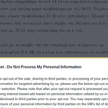
 Άμποτ ισορρόπησε το σετ 14-14 και εκμεταλλευόμενο
σιτς για πρώτη φορά προβάδισμα με +3, 18-15. Το μπλ
πάλι έδωσε προβάδισμα 21-20 στις γηπεδούχες. Πλασέ 
ιώτισσες που τελικά με άουτ σέρβις της Νίλσον και τελ
ολ με 25-23 στην κατάκτηση του σετ, 1-0.
εψε με το σερβίς της την υποοδχή των «κίτρινων» με
 ξεφύγει 8-4. Με το μπλοκ των γηπεδούχων να ανεβαί
ο Χρήστος Πάτρας προσπαθούσε νε αλλαγές να φρεσκάρε
ς Μάασε στο σετ και το μπλοκ της Σιρίνινα στη Μερτ
et -
Do Not Process My Personal Information
Η εμπειρία της Μερτέκη αναπτέρωσε τις ελπίδες του Ά
to opt-out of the sale, sharing to third parties, or processing of your per
 καλοστημένο μπλοκ και πλασέ της Αντσάντε, η ομάδα τη
formation for targeted advertising by us, please use the below opt-out s
ό την Τσιόγκα έκανε το 23-15 για να φτάσει εύκολα ο
r selection. Please note that after your opt-out request is processed y
eing interest-based ads based on personal information utilized by us or
ίθεση της Ζαντοροζνάϊ.
disclosed to third parties prior to your opt-out. You may separately opt-
losure of your personal information by third parties on the IAB’s list of