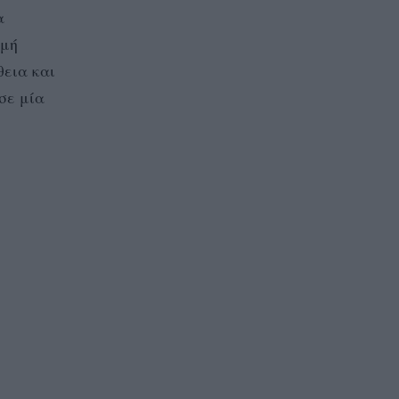
α
γμή
εια και
σε μία