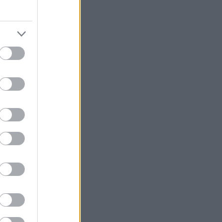
του Άρη
% υπ. –
 2
).