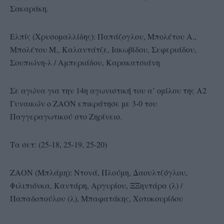
Σακαράκη.
Ελπίς (Χρυσομαλλίδης): Παπάζογλου, Μπολέτου Α.,
Μπολέτου Μ., Καλαντάτζε, Ιακωβίδου, Σεφεριάδου,
Σουπιώνη-λ / Αμπεριάδου, Καρακατσιάνη
Σε αγώνα για την 14η αγωνιστική του α’ ομίλου της Α2
Γυναικών ο ΖΑΟΝ επικράτησε με 3-0 του
Παγγεραγωτικού στο Ζηρίνειο.
Τα σετ: (25-18, 25-19, 25-20)
ΖΑΟΝ (Μπλάμη): Ντονά, Πλούμη, Δαουλτζόγλου,
Φιλιπιόνκα, Καντάρη, Αργυρίου, ΞΞηντάρα (λ) /
Παπαδοπούλου (λ), Μπαφατάκης, Χοτοκουρίδου