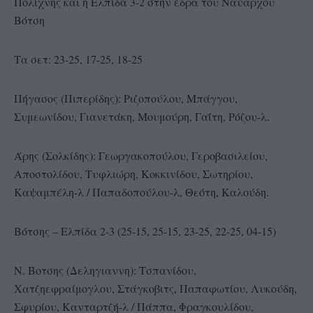
Πολίχνης και η Ελπίδα 3-2 στην έδρα του Ναύαρχου
Βότση
Τα σετ: 23-25, 17-25, 18-25
Πήγασος (Πιπερίδης): Ριζοπούλου, Μπάγγου,
Συμεωνίδου, Γιανετάκη, Μουμούρη, Γαΐτη, Ρόζου-λ.
Άρης (Σολκίδης): Γεωργακοπούλου, Γεροβασιλείου,
Αποστολίδου, Τυφλιώρη, Κοκκινίδου, Σωτηρίου,
Καψαμπέλη-λ / Παπαδοπούλου-λ, Θεότη, Καλούδη.
Βότσης – Ελπίδα 2-3 (25-15, 25-15, 23-25, 22-25, 04-15)
Ν. Βοτσης (Δεληγιαννη): Τσπανίδου,
Χατζηεφραίμογλου, Στάγκοβιτς, Παπαφωτίου, Λυκούδη,
Σφυρίου, Κανταρτζή-λ / Πάππα, Φραγκουλίδου,