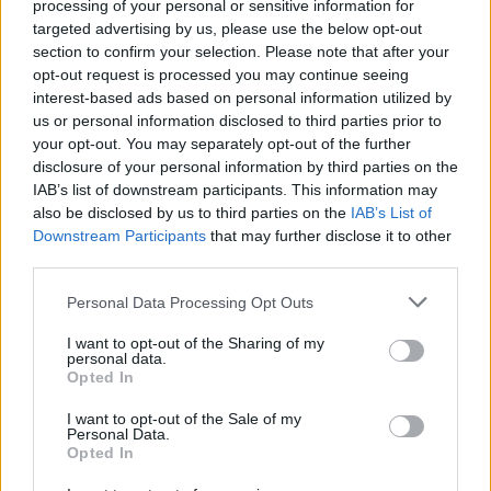
processing of your personal or sensitive information for
Ουρμπίνο
targeted advertising by us, please use the below opt-out
section to confirm your selection. Please note that after your
opt-out request is processed you may continue seeing
interest-based ads based on personal information utilized by
us or personal information disclosed to third parties prior to
ΓΝΩΜΕΣ
your opt-out. You may separately opt-out of the further
disclosure of your personal information by third parties on the
IAB’s list of downstream participants. This information may
also be disclosed by us to third parties on the
IAB’s List of
Downstream Participants
that may further disclose it to other
ΠΕΝΥ ΡΟΝΤΟΓΙΑΝΝΗ
third parties.
11/03/2026
Από την Περούτζια του 2000
Please note that this website/app uses one or more Google
Personal Data Processing Opt Outs
στο σήμερα: Tο τρίτο
services and may gather and store information including but
ευρωπαϊκό ραντεβού του
not limited to your visit or usage behaviour. You may click to
I want to opt-out of the Sharing of my
Παναθηναϊκού με την
personal data.
grant or deny consent to Google and its third-party tags to
ιστορία
Opted In
use your data for below specified purposes in below Google
consent section.
I want to opt-out of the Sale of my
Personal Data.
Opted In
ΗΛΙΑΣ ΠΑΠΑΪΩΑΝΝΟΥ
08/03/2026