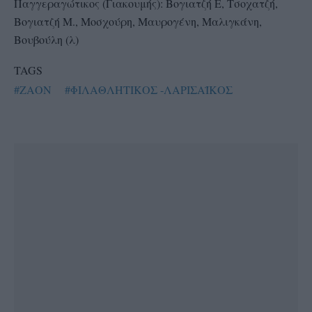
Παγγεραγώτικος (Γιακουμής): Βογιατζή Ε, Τσοχατζή,
Βογιατζή Μ., Μοσχούρη, Μαυρογένη, Μαλιγκάνη,
Βουβούλη (λ)
TAGS
#ΖΑΟΝ
#ΦΙΛΑΘΛΗΤΙΚΟΣ -ΛΑΡΙΣΑΪΚΟΣ