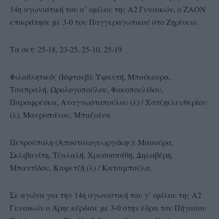
14η αγωνιστική του α’ ομίλου της Α2 Γυναικών, ο ΖΑΟΝ
επικράτησε με 3-0 του Παγγεραγωτικού στο Ζηρίνειο.
Τα σετ: 25-18, 23-25, 25-10, 25-19
Φιλαθλητικός (Ιόφτσεβ): Υφαντή, Μπούκουρα,
Τσαπραλή, Ωρολογοπούλου, Φακοπουλίδου,
Παραφρέσκα, Αναγνωστοπούλου (λ) / Χατζηελευθερίου
(λ), Μαυροπάνου, Μπαζιάνα
Πετρούπολη (Αποστολογεωργάκης): Μασούρα,
Σκλιβανίτη, Τζαλαλή, Χρυσοσπάθη, Δηλαβέρη,
Μπαντίδου, Καφετζή (λ) / Κατσιμπούλα.
Σε αγώνα για την 14η αγωνιστική του γ’ ομίλου της Α2
Γυναικών ο Άρης κέρδισε με 3-0 στην έδρα του Πήγασου