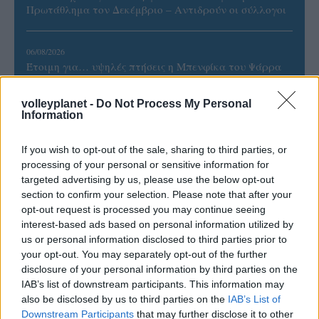
Πρωτάθλημα τον Δεκέμβριο – Αντιδρούν οι σύλλογοι
06/08/2026
Έτοιμη για… υψηλές πτήσεις η Μπενφίκα του Ψάρρα
με τον «Ιπτάμενο Ολλανδό» Βίλτενμπουργκ
volleyplanet -
Do Not Process My Personal
Information
05/08/2026
Ισόπαλο το πρωτο φιλικό τεστ της Εθνικής στο
If you wish to opt-out of the sale, sharing to third parties, or
Ουρμπίνο
processing of your personal or sensitive information for
targeted advertising by us, please use the below opt-out
05/08/2026
section to confirm your selection. Please note that after your
Προς στρατηγική συνεργασία ΠΑΣΑΠΠ και
opt-out request is processed you may continue seeing
Πανεπιστημίου Πατρών
interest-based ads based on personal information utilized by
us or personal information disclosed to third parties prior to
your opt-out. You may separately opt-out of the further
05/08/2026
disclosure of your personal information by third parties on the
Πρώτο δυνατό τεστ της Εθνικής Γυναικών επί ιταλικού
IAB’s list of downstream participants. This information may
εδάφους με Σουηδία
also be disclosed by us to third parties on the
IAB’s List of
Downstream Participants
that may further disclose it to other