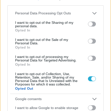
third parties.
Please note that this website/app uses one or more Google
Personal Data Processing Opt Outs
services and may gather and store information including but
ΓΝΩΜΕΣ
not limited to your visit or usage behaviour. You may click to
I want to opt-out of the Sharing of my
personal data.
grant or deny consent to Google and its third-party tags to
Opted In
use your data for below specified purposes in below Google
consent section.
I want to opt-out of the Sale of my
ΠΕΝΥ ΡΟΝΤΟΓΙΑΝΝΗ
Personal Data.
Opted In
11/03/2026
Από την Περούτζια του 2000
I want to opt-out of processing my
στο σήμερα: Tο τρίτο
Personal Data for Targeted Advertising.
ευρωπαϊκό ραντεβού του
Opted In
Παναθηναϊκού με την
ιστορία
I want to opt-out of Collection, Use,
Retention, Sale, and/or Sharing of my
Personal Data that Is Unrelated with the
Purposes for which it was collected.
Opted Out
ΗΛΙΑΣ ΠΑΠΑΪΩΑΝΝΟΥ
08/03/2026
Google consents
Αναγνώριση και σεβασμός
οι σημαντικότερες νίκες του
I want to allow Google to enable storage