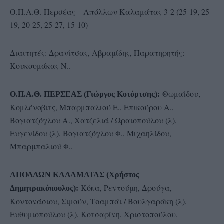
Ο.Π.Α.Θ. Περσέας – Απόλλων Καλαμάτας 3-2 (25-19, 25-
19, 20-25, 25-27, 15-10)
Διαιτητές: Δρανίτσας, Αβραμίδης, Παρατηρητής:
Κουκουμάκας Ν..
Θωμαΐδου,
Ο.Π.Α.Θ. ΠΕΡΣΕΑΣ (Γιώργος Κοτόρτσης):
Κομλένοβιτς, Μπαρμπαλιού Ε., Επικούρου Α.,
Βογιατζόγλου Α., Χατζελιά / Ωραιοπούλου (λ),
Ευγενίδου (λ), Βογιατζόγλου Φ., Μιχαηλίδου,
Μπαρμπαλιού Φ..
ΑΠΟΛΛΩΝ ΚΑΛΑΜΑΤΑΣ (Χρήστος
Κόκα, Ρεντούμη, Δρούγα,
Δημητρακόπουλος):
Κοντονάσιου, Σιμούν, Τσαμπάι / Βουλγαράκη (λ),
Ευθυμιοπούλου (λ), Κοτσαρίνη, Χριστοπούλου.