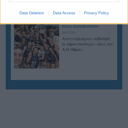
ιστορία
Data Deletion
Data Access
Privacy Policy
ΗΛΙΑΣ ΠΑΠΑΪΩΑΝΝΟΥ
08/03/2026
Αναγνώριση και σεβασμός
οι σημαντικότερες νίκες του
Α.Ο. Θήρας