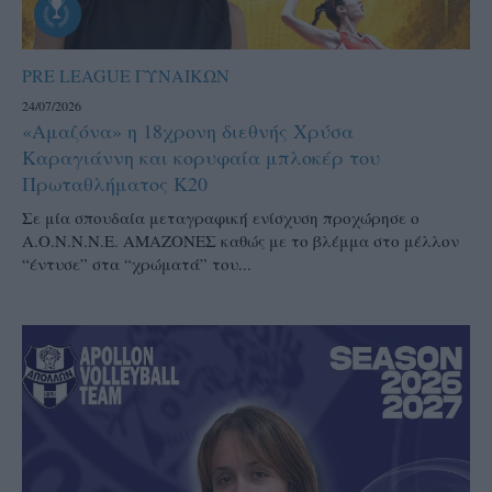
PRE LEAGUE ΓΥΝΑΙΚΩΝ
24/07/2026
«Αμαζόνα» η 18χρονη διεθνής Χρύσα
Καραγιάννη και κορυφαία μπλοκέρ του
Πρωταθλήματος Κ20
Σε μία σπουδαία μεταγραφική ενίσχυση προχώρησε ο
Α.Ο.Ν.Ν.Ν.Ε. ΑΜΑΖΟΝΕΣ καθώς με το βλέμμα στο μέλλον
“έντυσε” στα “χρώματά” του...