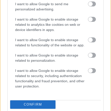
Έτοιμη για… υψηλές πτήσεις η Μπενφίκα του Ψάρρα
I want to allow Google to send me
με τον «Ιπτάμενο Ολλανδό» Βίλτενμπουργκ
personalized advertising.
I want to allow Google to enable storage
05/08/2026
related to analytics like cookies on web or
Ισόπαλο το πρωτο φιλικό τεστ της Εθνικής στο
device identifiers in apps.
Ουρμπίνο
I want to allow Google to enable storage
related to functionality of the website or app.
I want to allow Google to enable storage
related to personalization.
ΓΝΩΜΕΣ
I want to allow Google to enable storage
related to security, including authentication
functionality and fraud prevention, and other
ΠΕΝΥ ΡΟΝΤΟΓΙΑΝΝΗ
user protection.
11/03/2026
Από την Περούτζια του 2000
στο σήμερα: Tο τρίτο
ευρωπαϊκό ραντεβού του
CONFIRM
Παναθηναϊκού με την