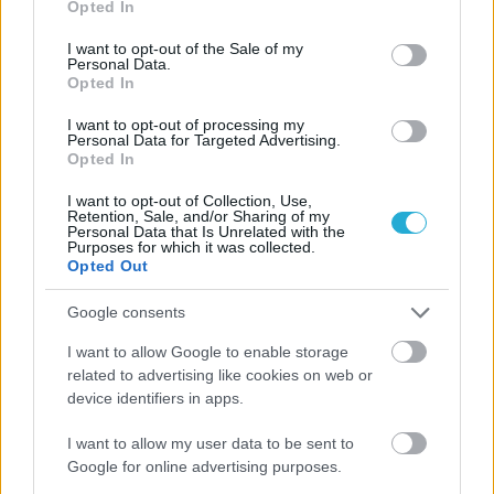
ΡΟΗ ΕΙΔΗΣΕΩΝ
Opted In
use your data for below specified purposes in below Google
consent section.
08/08/2026
I want to opt-out of the Sale of my
Personal Data.
Δείπνο της ΕΟΠΕ προς τιμήν του Ισίδωρου Κούβελου
Opted In
παρουσία των Εθνικών ομάδων
I want to opt-out of processing my
Personal Data for Targeted Advertising.
07/08/2026
Opted In
«Αντίο» με ήττα για τις διεθνείς μας στο τουρνουά του
I want to opt-out of Collection, Use,
Ουρμπίνο
Retention, Sale, and/or Sharing of my
Personal Data that Is Unrelated with the
Purposes for which it was collected.
Opted Out
06/08/2026
Το πάλεψε μέχρι τέλους η Εθνική γυναικών κόντρα
στην Ιταλία Β’
Google consents
I want to allow Google to enable storage
related to advertising like cookies on web or
06/08/2026
device identifiers in apps.
Η FIVB σχεδιάζει να διοργανώσει το Παγκόσμιο
Πρωτάθλημα τον Δεκέμβριο – Αντιδρούν οι σύλλογοι
I want to allow my user data to be sent to
Google for online advertising purposes.
06/08/2026