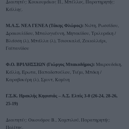
Διαιτητές: Κουκουμάκας Π., Μπέλλος, Παρατηρητής:
Κάλλης.
Νώτη, Ρωσσίδου,
Μ.Α.Σ. ΝΕΑ ΓΕΝΕΑ (Τάκης Φλώρος):
Δρακουλίδου, Μπαλογιάννη, Μητακίδου, Τριλυράκη /
Βλάσση (λ), Μπάλλα (λ), Τσιουκαλά, Ζεκιολλάρι,
Γαϊτανίδου
Mικρουδάκη,
Φ.Ο. ΒΡΙΛΗΣΣΙΩΝ (Γιώργος Μπακοδήμος):
Κάλλη, Έρωτα, Παπαδοπούλου, Τιέμι, Μπόκη /
Καραβοκύρη (λ), Σμιντ, Κομίνη
Γ.Σ.Κ. Ηρακλής Κηφισιάς – Α.Σ. Ελπίς 3-0 (26-24, 28-26,
25-19)
Διαιτητές: Οικονόμου Β., Χαμπιλού, Παρατηρητής:
Πολίτης.