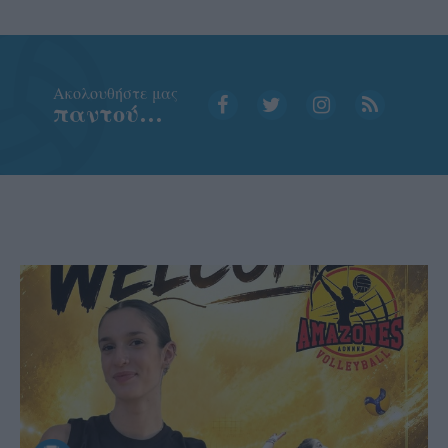
Aκολουθήστε μας
παντού…