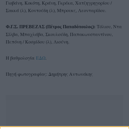
Γιοβάνη, Κοκότη, Κράνη, Γκρέκα, Χατζηγρηγορίου /
Σακκά (λ), Κοντούδη (λ), Μπρουκς, Λεονταρίδου.
Tόλιου, Ντα
Φ.Γ.Σ. ΠΡΕΒΕΖΑΣ (Πέτρος Παπαδόπουλος):
Σίλβα, Μπαχλάβα, Σκουλούδη, Παπακωνσταντίνου,
Πεπόνη / Κοσμίδου (λ), Λιούνη.
Η βαθμολογία
ΕΔΩ
.
Πηγή φωτογραφίας: Δημήτρης Αντωνάκης