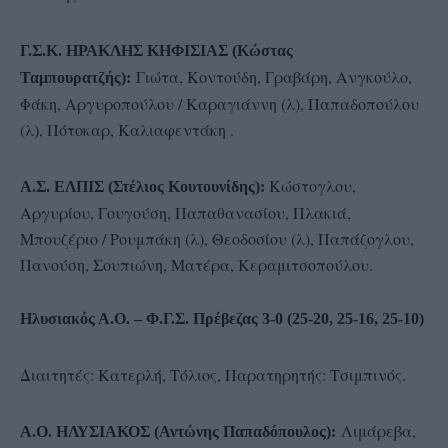
Γ.Σ.Κ. ΗΡΑΚΛΗΣ ΚΗΦΙΣΙΑΣ (Κώστας
Γιώτα, Κοντούδη, Γραβάρη, Ανγκούλο,
Ταμπουρατζής):
Φάκη, Αργυροπούλου / Καραγιάννη (λ), Παπαδοπούλου
(λ), Πότοκαρ, Καλιαφεντάκη .
Κώστογλου,
Α.Σ. ΕΛΠΙΣ (Στέλιος Κουτουνίδης):
Αργυρίου, Γουγούση, Παπαθανασίου, Πλακιά,
Μπουζέριο / Ρουμπάκη (λ), Θεοδοσίου (λ), Παπάζογλου,
Πανούση, Σουπιώνη, Ματέρα, Κεραμιτσοπούλου.
Ηλυσιακός Α.Ο. – Φ.Γ.Σ. Πρέβεζας 3-0 (25-20, 25-16, 25-10)
Διαιτητές: Κατερλή, Τόλιος, Παρατηρητής: Τσιμπινός.
Λιμάρεβα,
A.O. ΗΛΥΣΙΑΚΟΣ (Αντώνης Παπαδόπουλος):