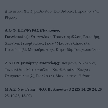
Διαιτητές: Χατζηβασιλείου, Κατσιάρας, Παρατηρητής:
Ρίγκος.
Α.Ο.Φ. ΠΟΡΦΥΡΑΣ (Νικηφόρος
Σπαντιδάκη, Τριανταφύλλου, Βαλσάμη,
Γιαννόπουλος):
Χιωτίνη, Γερομίχαλου, Γκαν / Μπουτσελάκου (λ),
Πανούση (λ), Μπρούμα Αργ., Καριπίδη, Τσαγκοπούλου.
Φουμάκη, Νικόλοβα,
Ζ.Α.Ο.Ν. (Μπάμπης Μυτσκίδης):
Τικμανίδου, Μητροπούλου, Κασδοβασίλη, Ζιώγα /
Σπυροπούλου (λ), Γιόλλα (λ), Μανώλαινα, Θάνου.
Μ.Α.Σ. Νέα Γενεά – Φ.Ο. Βριλησσίων 3-2 (25-14, 26-24, 20-
25, 19-25, 15-09)