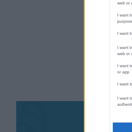
web or d
I want t
purpose
I want 
I want t
web or d
I want t
or app.
I want t
I want t
authenti
Aκολου
πα