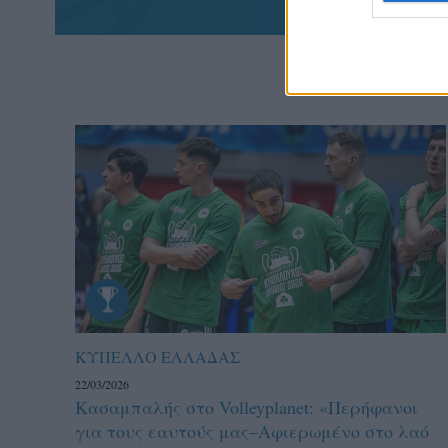
ΚΥΠΕΛΛΟ ΕΛΛΑΔΑΣ
22/03/2026
Κασαμπαλής στο Volleyplanet: «Περήφανοι
για τους εαυτούς μας–Aφιερωμένο στο λαό