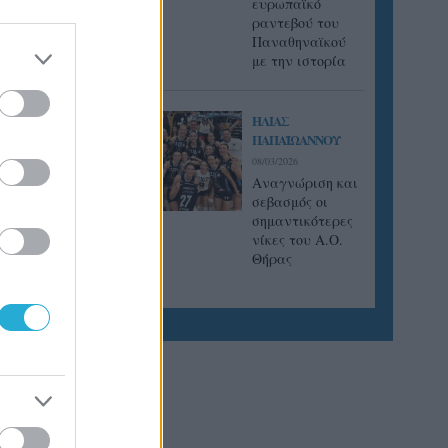
ευρωπαϊκό
ραντεβού του
Παναθηναϊκού
με την ιστορία
ΗΛΙΑΣ
ΠΑΠΑΪΩΑΝΝΟΥ
08/03/2026
Αναγνώριση και
σεβασμός οι
σημαντικότερες
νίκες του Α.Ο.
Θήρας