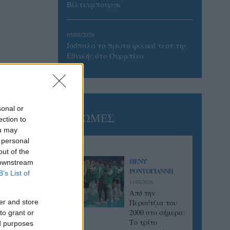
Βίλτενμπουργκ
05/08/2026
Ισόπαλο το πρωτο φιλικό τεστ της
Εθνικής στο Ουρμπίνο
sonal or
ΓΝΩΜΕΣ
ection to
ou may
 personal
out of the
ΠΕΝΥ
 downstream
ΡΟΝΤΟΓΙΑΝΝΗ
B’s List of
11/03/2026
Από την
er and store
Περούτζια του
2000 στο σήμερα:
to grant or
Tο τρίτο
ed purposes