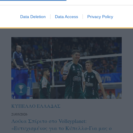
Data Deletion
Data Access
Privacy Policy
ΚΥΠΕΛΛΟ ΕΛΛΑΔΑΣ
21/03/2026
Λούκα Σπίριτο στο Volleyplanet:
«Ευτυχισμένος για το Κύπελλο-Για μας ο