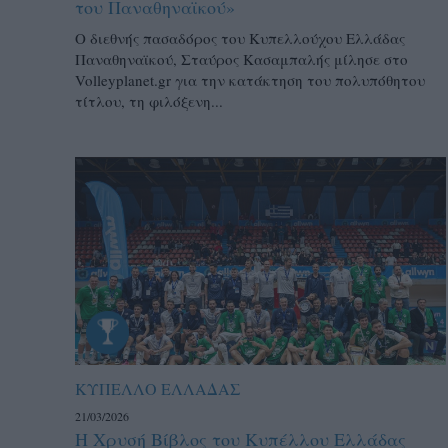
του Παναθηναϊκού»
Ο διεθνής πασαδόρος του Κυπελλούχου Ελλάδας
Παναθηναϊκού, Σταύρος Κασαμπαλής μίλησε στο
Volleyplanet.gr για την κατάκτηση του πολυπόθητου
τίτλου, τη φιλόξενη...
ΚΥΠΕΛΛΟ ΕΛΛΑΔΑΣ
21/03/2026
Η Χρυσή Βίβλος του Κυπέλλου Ελλάδας