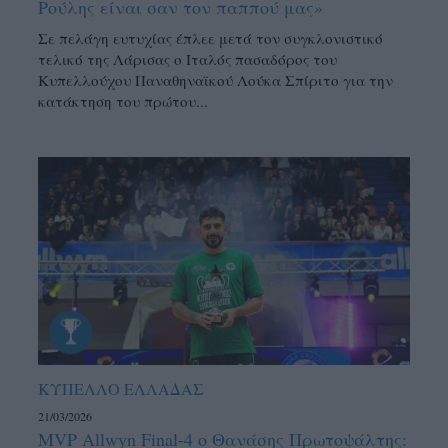
Ρούλης είναι σαν τον παππού μας»
Σε πελάγη ευτυχίας έπλεε μετά τον συγκλονιστικό
τελικό της Λάρισας ο Ιταλός πασαδόρος του
Κυπελλούχου Παναθηναϊκού Λούκα Σπίριτο για την
κατάκτηση του πρώτου...
ΚΥΠΕΛΛΟ ΕΛΛΑΔΑΣ
21/03/2026
MVP Allwyn Final-4 ο Θανάσης Πρωτοψάλτης: