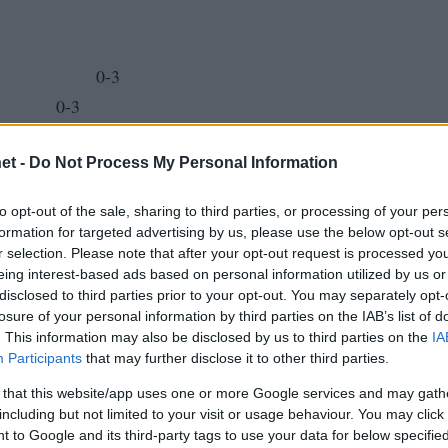
ΡΙΤΑΣ 0-3
013 0-3
ΧΑΝΘ 3-1
et -
Do Not Process My Personal Information
 ΑΡΓΩ 3-0
ΟΦΠΦ 1-3
to opt-out of the sale, sharing to third parties, or processing of your per
ΖΙΚΟΣ 0-3
formation for targeted advertising by us, please use the below opt-out s
ΑΝΙΩΝ 0-3
r selection. Please note that after your opt-out request is processed y
eing interest-based ads based on personal information utilized by us or
ΤΗΝΗΣ 0-3
disclosed to third parties prior to your opt-out. You may separately opt-
ΥΜΝΟΥ 0-3
losure of your personal information by third parties on the IAB’s list of
. This information may also be disclosed by us to third parties on the
IA
Participants
that may further disclose it to other third parties.
 that this website/app uses one or more Google services and may gath
including but not limited to your visit or usage behaviour. You may click 
 to Google and its third-party tags to use your data for below specifi