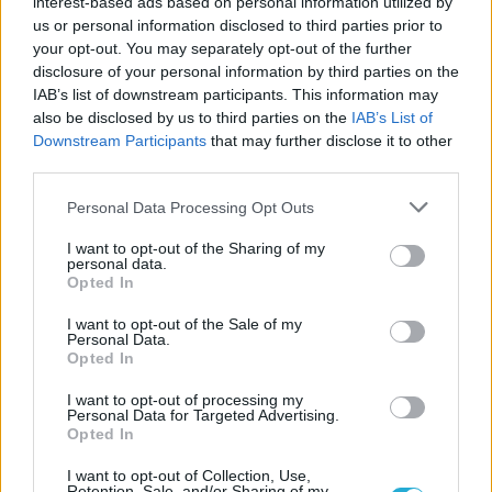
interest-based ads based on personal information utilized by
us or personal information disclosed to third parties prior to
your opt-out. You may separately opt-out of the further
disclosure of your personal information by third parties on the
IAB’s list of downstream participants. This information may
also be disclosed by us to third parties on the
IAB’s List of
Downstream Participants
that may further disclose it to other
ΔΙΟΙΚΗΤΙΚΑ ΝΕΑ
third parties.
07/07/2026
Please note that this website/app uses one or more Google
Έφυγε σε ηλικία 72 ετών ο Ηρακλής Δωριάδης
Personal Data Processing Opt Outs
services and may gather and store information including but
Στο πένθος βύθισε το ελληνικό βόλεϊ ο θάνατος του
not limited to your visit or usage behaviour. You may click to
I want to opt-out of the Sharing of my
θρυλικού Ηρακλή Δωριάδη, ο οποίος έφυγε από τη ζωή
personal data.
grant or deny consent to Google and its third-party tags to
Opted In
σήμερα σε ηλικία 72 ετών. Συλλυπητήρια ανακοίνωση...
use your data for below specified purposes in below Google
consent section.
I want to opt-out of the Sale of my
Personal Data.
Opted In
I want to opt-out of processing my
Personal Data for Targeted Advertising.
Opted In
I want to opt-out of Collection, Use,
Retention, Sale, and/or Sharing of my