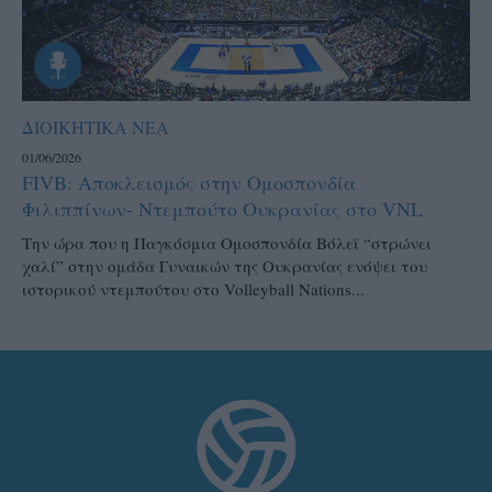
ΔΙΟΙΚΗΤΙΚΑ ΝΕΑ
01/06/2026
FIVB: Αποκλεισμός στην Ομοσπονδία
Φιλιππίνων- Ντεμπούτο Ουκρανίας στο VNL
Την ώρα που η Παγκόσμια Ομοσπονδία Βόλεϊ “στρώνει
χαλί” στην ομάδα Γυναικών της Ουκρανίας ενόψει του
ιστορικού ντεμπούτου στο Volleyball Nations...