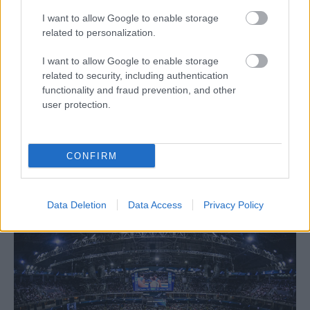
I want to allow Google to enable storage
related to personalization.
I want to allow Google to enable storage
ΔΙΟΙΚΗΤΙΚΑ ΝΕΑ
related to security, including authentication
functionality and fraud prevention, and other
03/06/2026
user protection.
«Φτωχότερο» το ελληνικό βόλεϊ από την απώλεια
της Ελένη Ζέτου
Μετά την πρόσφατη τεράστια απώλεια του Γιώργου
CONFIRM
Σαμαρά, η οικογένεια του ελληνικού βόλεϊ είναι εδώ και
λίγες ώρες ακόμη πιο φτωχή… Ο θάνατος της Ελένης...
Data Deletion
Data Access
Privacy Policy