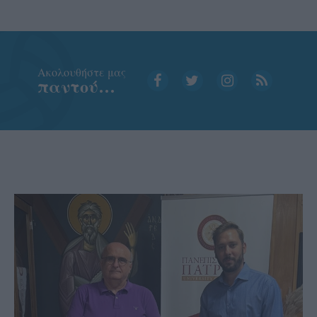
Aκολουθήστε μας
παντού…