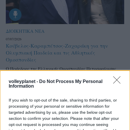
ΔΙΟΙΚΗΤΙΚΑ ΝΕΑ
07/07/2026
Κούβελος-Καραμπέτσος-Ζαχαράκη για την
Ολυμπιακή Παιδεία και τις Αθλητικές
Ομοσπονδίες
Ο Πρόεδρος της Ελληνικής Ομοσπονδίας Πετοσφαίρισης
Γιώργος Καραμπέτσος συμμετείχε στη συνάντηση που είχε ο
Πρόεδρος της Ελληνικής Ολυμπιακής Επιτροπής Ισίδωρος...
volleyplanet -
Do Not Process My Personal
Information
If you wish to opt-out of the sale, sharing to third parties, or
processing of your personal or sensitive information for
targeted advertising by us, please use the below opt-out
section to confirm your selection. Please note that after your
opt-out request is processed you may continue seeing