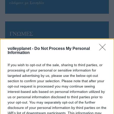
εδάφους με Σουηδία
ΓΝΩΜΕΣ
volleyplanet -
Do Not Process My Personal
Information
ΠΕΝΥ ΡΟΝΤΟΓΙΑΝΝΗ
11/03/2026
If you wish to opt-out of the sale, sharing to third parties, or
Από την Περούτζια του 2000
processing of your personal or sensitive information for
στο σήμερα: Tο τρίτο
ευρωπαϊκό ραντεβού του
targeted advertising by us, please use the below opt-out
Παναθηναϊκού με την
section to confirm your selection. Please note that after your
ιστορία
opt-out request is processed you may continue seeing
interest-based ads based on personal information utilized by
us or personal information disclosed to third parties prior to
your opt-out. You may separately opt-out of the further
ΗΛΙΑΣ ΠΑΠΑΪΩΑΝΝΟΥ
disclosure of your personal information by third parties on the
08/03/2026
IAB’s list of downstream participants. This information may