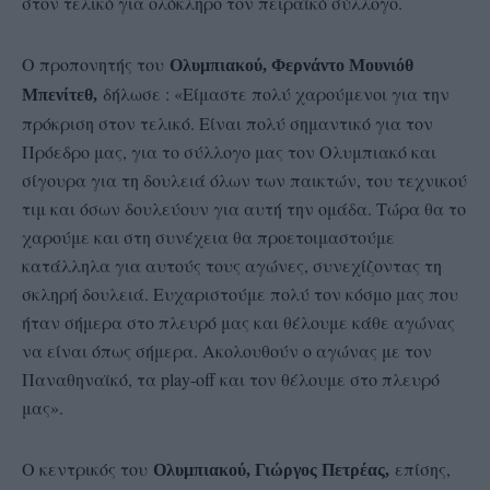
στον τελικό για ολόκληρο τον πειραϊκό σύλλογο.
Ο προπονητής του
Ολυμπιακού, Φερνάντο Μουνιόθ
δήλωσε : «Είμαστε πολύ χαρούμενοι για την
Μπενίτεθ,
πρόκριση στον τελικό. Είναι πολύ σημαντικό για τον
Πρόεδρο μας, για το σύλλογο μας τον Ολυμπιακό και
σίγουρα για τη δουλειά όλων των παικτών, του τεχνικού
τιμ και όσων δουλεύουν για αυτή την ομάδα. Τώρα θα το
χαρούμε και στη συνέχεια θα προετοιμαστούμε
κατάλληλα για αυτούς τους αγώνες, συνεχίζοντας τη
σκληρή δουλειά. Ευχαριστούμε πολύ τον κόσμο μας που
ήταν σήμερα στο πλευρό μας και θέλουμε κάθε αγώνας
να είναι όπως σήμερα. Ακολουθούν ο αγώνας με τον
Παναθηναϊκό, τα play-off και τον θέλουμε στο πλευρό
μας».
Ο κεντρικός του
επίσης,
Ολυμπιακού, Γιώργος Πετρέας,