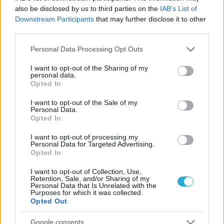
Αναγνώριση και σεβασμός
also be disclosed by us to third parties on the
IAB’s List of
οι σημαντικότερες νίκες του
Downstream Participants
that may further disclose it to other
Α.Ο. Θήρας
third parties.
Please note that this website/app uses one or more Google
Personal Data Processing Opt Outs
services and may gather and store information including but
not limited to your visit or usage behaviour. You may click to
I want to opt-out of the Sharing of my
personal data.
grant or deny consent to Google and its third-party tags to
Opted In
use your data for below specified purposes in below Google
consent section.
I want to opt-out of the Sale of my
Personal Data.
Opted In
I want to opt-out of processing my
Personal Data for Targeted Advertising.
Opted In
I want to opt-out of Collection, Use,
Retention, Sale, and/or Sharing of my
Personal Data that Is Unrelated with the
Purposes for which it was collected.
Opted Out
Google consents