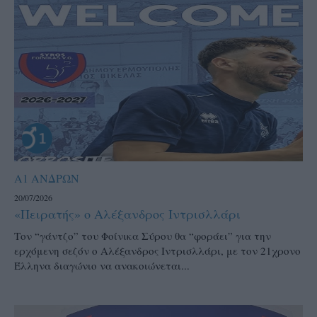
Α1 ΑΝΔΡΩΝ
20/07/2026
«Πειρατής» ο Αλέξανδρος Ιντρισλλάρι
Τον “γάντζο” του Φοίνικα Σύρου θα “φοράει” για την
ερχόμενη σεζόν ο Αλέξανδρος Ιντρισλλάρι, με τον 21χρονο
Έλληνα διαγώνιο να ανακοιώνεται...