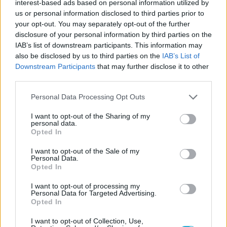
ΠΕΝΥ ΡΟΝΤΟΓΙΑΝΝΗ
interest-based ads based on personal information utilized by
us or personal information disclosed to third parties prior to
11/03/2026
Από την Περούτζια του 2000
your opt-out. You may separately opt-out of the further
στο σήμερα: Tο τρίτο
disclosure of your personal information by third parties on the
ευρωπαϊκό ραντεβού του
IAB’s list of downstream participants. This information may
Παναθηναϊκού με την
also be disclosed by us to third parties on the
IAB’s List of
ιστορία
Downstream Participants
that may further disclose it to other
third parties.
Please note that this website/app uses one or more Google
Personal Data Processing Opt Outs
ΗΛΙΑΣ ΠΑΠΑΪΩΑΝΝΟΥ
services and may gather and store information including but
08/03/2026
not limited to your visit or usage behaviour. You may click to
I want to opt-out of the Sharing of my
personal data.
Αναγνώριση και σεβασμός
grant or deny consent to Google and its third-party tags to
Opted In
οι σημαντικότερες νίκες του
use your data for below specified purposes in below Google
Α.Ο. Θήρας
consent section.
I want to opt-out of the Sale of my
Personal Data.
Opted In
I want to opt-out of processing my
Personal Data for Targeted Advertising.
Opted In
I want to opt-out of Collection, Use,