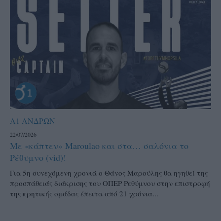
Α1 ΑΝΔΡΩΝ
22/07/2026
Με «κάπτεν» Maroulao και στα… σαλόνια το
Ρέθυμνο (vid)!
Για 5η συνεχόμενη χρονιά ο Θάνος Μαρούλης θα ηγηθεί της
προσπάθειάς διάκρισης του ΟΠΕΡ Ρεθύμνου στην επιστροφή
της κρητικής ομάδας έπειτα από 21 χρόνια...