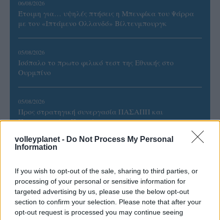
06/08/2026
Έτοιμη για… υψηλές πτήσεις η Μπενφίκα του Ψάρρα
με τον «Ιπτάμενο Ολλανδό» Βίλτενμπουργκ
05/08/2026
Ισόπαλο το πρωτο φιλικό τεστ της Εθνικής στο
Ουρμπίνο
05/08/2026
Προς στρατηγική συνεργασία ΠΑΣΑΠΠ και
Πανεπιστημίου Πατρών
volleyplanet -
Do Not Process My Personal
Information
If you wish to opt-out of the sale, sharing to third parties, or
ΓΝΩΜΕΣ
processing of your personal or sensitive information for
targeted advertising by us, please use the below opt-out
section to confirm your selection. Please note that after your
opt-out request is processed you may continue seeing