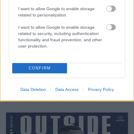
I want to allow Google to enable storage
related to personalization.
I want to allow Google to enable storage
related to security, including authentication
functionality and fraud prevention, and other
user protection.
Aκολουθήστε μας
παντού…
CONFIRM
Data Deletion
Data Access
Privacy Policy