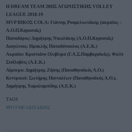
Η DREAM TEAM 20HΣ ΑΓΩΝΙΣΤΙΚΗΣ VOLLEY
LEAGUE 2018-19
MVP ΒΙKOΣ COLA:
Γιάννης Ρουμελιωτάκης (ακραίος –
Α.Ο.Π.Κηφισιάς)
Πασαδόρος: Δημήτρης Νικολάκης (Α.Ο.Π.Κηφισιάς)
Διαγώνιος: Ηρακλής Παπαδόπουλος (Α.Ε.Κ.)
Ακραίοι: Κριστιάνο Ολιβέιρα (Γ.Α.Σ.Παμβοχαϊκός), Φιλίπ
Στοΐλοβιτς (Α.Ε.Κ.)
Λίμπερο: Δημήτρης Ζήσης (Παναθηναϊκός Α.Ο.)
Κεντρικοί: Σωτήρης Πανταλέων (Παναθηναϊκός Α.Ο.),
Δημήτρης Χαραλαμπίδης (Α.Ε.Κ.)
TAGS
#ΡΟΥΜΕΛΙΩΤΑΚΗΣ