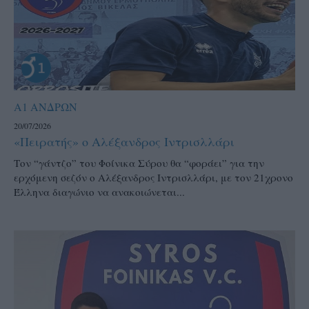
Α1 ΑΝΔΡΩΝ
20/07/2026
«Πειρατής» ο Αλέξανδρος Ιντρισλλάρι
Τον “γάντζο” του Φοίνικα Σύρου θα “φοράει” για την
ερχόμενη σεζόν ο Αλέξανδρος Ιντρισλλάρι, με τον 21χρονο
Έλληνα διαγώνιο να ανακοιώνεται...