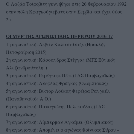
Ο Λαζάρ Τσίροβιτς γεννήθηκε στις 26 Φεβρουαρίου 1992
στην πόλη Κραγκούγιεβατς στην Σερβία και έχει ύψος
2μ.
ΟΙ
MVP
ΤΗΣ ΑΓΩΝΙΣΤΙΚΗΣ ΠΕΡΙΟΔΟΥ 2016-17
1η αγωνιστική: Λεβάν Καλαντάντζε (Ηρακλής
Πετσφαίριση 2015)
2η αγωνιστική: Κάσσανδρος Στίγγας (ΜΓΣ Εθνικός
Αλεξανδρούπολης)
3η αγωνιστική: Γκρέγκορι Πέτι (ΓΑΣ Παμβοχαϊκός)
4η αγωνιστική: Ανδρέας Φράγκος (Ολυμπιακός)
5η αγωνιστική: Βίκτορ Λούκας Φερέιρα Ρανγκέλ
(Παναθηναϊκός Α.Ο.)
6η αγωνιστική: Παναγιώτης Πελεκούδας (ΓΑΣ
Παμβοχαϊκός)
7η αγωνιστική: Λίμπερμαν Αγκάμεζ (Ολυμπιακός)
8η αγωνιστική: Απομένει ο αγώνας Φοίνικας Σύρου –