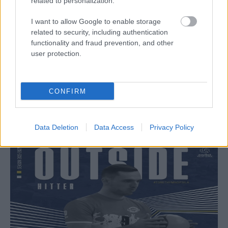
related to personalization.
I want to allow Google to enable storage
related to security, including authentication
functionality and fraud prevention, and other
Aκολουθήστε μας
user protection.
παντού…
CONFIRM
Data Deletion
Data Access
Privacy Policy