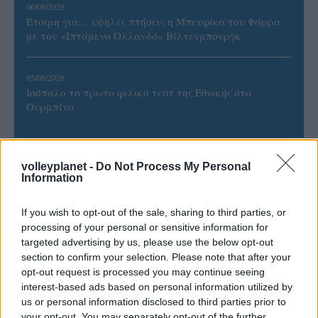
06/08/2026
Έτοιμη για… υψηλές πτήσεις η Μπενφίκα του Ψάρρα
με τον «Ιπτάμενο Ολλανδό» Βίλτενμπουργκ
05/08/2026
Ισόπαλο το πρωτο φιλικό τεστ της Εθνικής στο
Ουρμπίνο
volleyplanet -
Do Not Process My Personal
Information
ΓΝΩΜΕΣ
If you wish to opt-out of the sale, sharing to third parties, or
processing of your personal or sensitive information for
targeted advertising by us, please use the below opt-out
ΠΕΝΥ ΡΟΝΤΟΓΙΑΝΝΗ
section to confirm your selection. Please note that after your
11/03/2026
opt-out request is processed you may continue seeing
Από την Περούτζια του 2000
interest-based ads based on personal information utilized by
στο σήμερα: Tο τρίτο
us or personal information disclosed to third parties prior to
ευρωπαϊκό ραντεβού του
your opt-out. You may separately opt-out of the further