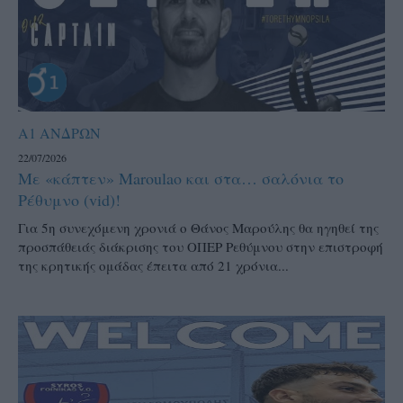
Α1 ΑΝΔΡΩΝ
22/07/2026
Με «κάπτεν» Maroulao και στα… σαλόνια το
Ρέθυμνο (vid)!
Για 5η συνεχόμενη χρονιά ο Θάνος Μαρούλης θα ηγηθεί της
προσπάθειάς διάκρισης του ΟΠΕΡ Ρεθύμνου στην επιστροφή
της κρητικής ομάδας έπειτα από 21 χρόνια...