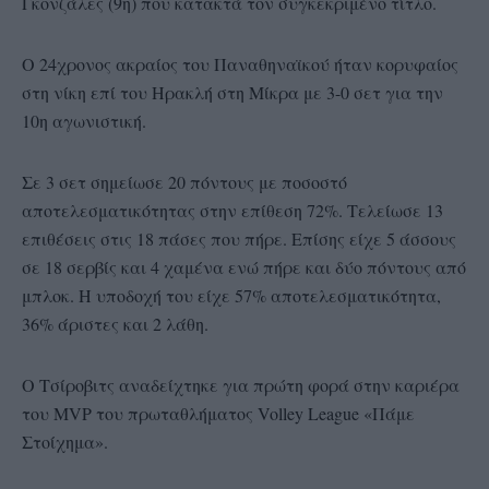
Γκονζάλες (9η) που κατακτά τον συγκεκριμένο τίτλο.
O 24χρονος ακραίος του Παναθηναϊκού ήταν κορυφαίος
στη νίκη επί του Ηρακλή στη Μίκρα με 3-0 σετ για την
10η αγωνιστική.
Σε 3 σετ σημείωσε 20 πόντους με ποσοστό
αποτελεσματικότητας στην επίθεση 72%. Τελείωσε 13
επιθέσεις στις 18 πάσες που πήρε. Επίσης είχε 5 άσσους
σε 18 σερβίς και 4 χαμένα ενώ πήρε και δύο πόντους από
μπλοκ. Η υποδοχή του είχε 57% αποτελεσματικότητα,
36% άριστες και 2 λάθη.
Ο Τσίροβιτς αναδείχτηκε για πρώτη φορά στην καριέρα
του MVP του πρωταθλήματος Volley League «Πάμε
Στοίχημα».