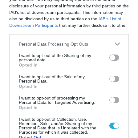
Παναθηναϊκού με την
disclosure of your personal information by third parties on the
ιστορία
IAB’s list of downstream participants. This information may
also be disclosed by us to third parties on the
IAB’s List of
Downstream Participants
that may further disclose it to other
third parties.
ΗΛΙΑΣ ΠΑΠΑΪΩΑΝΝΟΥ
08/03/2026
Please note that this website/app uses one or more Google
Personal Data Processing Opt Outs
Αναγνώριση και σεβασμός
services and may gather and store information including but
οι σημαντικότερες νίκες του
not limited to your visit or usage behaviour. You may click to
I want to opt-out of the Sharing of my
Α.Ο. Θήρας
personal data.
grant or deny consent to Google and its third-party tags to
Opted In
use your data for below specified purposes in below Google
consent section.
I want to opt-out of the Sale of my
Personal Data.
Opted In
I want to opt-out of processing my
Personal Data for Targeted Advertising.
Opted In
I want to opt-out of Collection, Use,
Retention, Sale, and/or Sharing of my
Personal Data that Is Unrelated with the
Purposes for which it was collected.
Opted Out