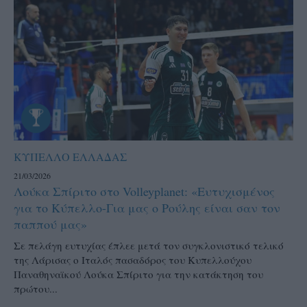
ΚΥΠΕΛΛΟ ΕΛΛΑΔΑΣ
21/03/2026
Λούκα Σπίριτο στο Volleyplanet: «Ευτυχισμένος
για το Κύπελλο-Για μας ο Ρούλης είναι σαν τον
παππού μας»
Σε πελάγη ευτυχίας έπλεε μετά τον συγκλονιστικό τελικό
της Λάρισας ο Ιταλός πασαδόρος του Κυπελλούχου
Παναθηναϊκού Λούκα Σπίριτο για την κατάκτηση του
πρώτου...