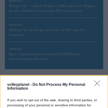
06/08/2026
Έτοιμη για… υψηλές πτήσεις η Μπενφίκα του Ψάρρα
με τον «Ιπτάμενο Ολλανδό» Βίλτενμπουργκ
05/08/2026
Ισόπαλο το πρωτο φιλικό τεστ της Εθνικής στο
Ουρμπίνο
05/08/2026
Προς στρατηγική συνεργασία ΠΑΣΑΠΠ και
Πανεπιστημίου Πατρών
volleyplanet -
Do Not Process My Personal
ΓΝΩΜΕΣ
Information
If you wish to opt-out of the sale, sharing to third parties, or
processing of your personal or sensitive information for