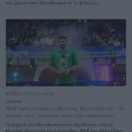
που χάρισε στον Παναθηναϊκό το 7ο Κύπελλο...
ΚΥΠΕΛΛΟ ΕΛΛΑΔΑΣ
21/03/2026
MVP Allwyn Final-4 ο Θανάσης Πρωτοψάλτης: «Το
θέλαμε όλοι, όπως και όλος ο Παναθηναϊκός»
Ο αρχηγός του Παναθηναϊκού και της Εθνικής ανδρών
Θανάσης Πρωτοψάλτης αναδείχθηκε MVP του Allwyn Final-