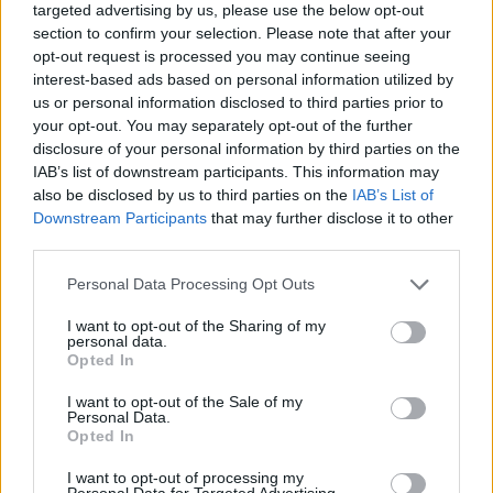
ΠΕΝΥ ΡΟΝΤΟΓΙΑΝΝΗ
targeted advertising by us, please use the below opt-out
11/03/2026
section to confirm your selection. Please note that after your
Από την Περούτζια του 2000
opt-out request is processed you may continue seeing
στο σήμερα: Tο τρίτο
interest-based ads based on personal information utilized by
ευρωπαϊκό ραντεβού του
us or personal information disclosed to third parties prior to
Παναθηναϊκού με την
your opt-out. You may separately opt-out of the further
ιστορία
disclosure of your personal information by third parties on the
IAB’s list of downstream participants. This information may
also be disclosed by us to third parties on the
IAB’s List of
ΗΛΙΑΣ ΠΑΠΑΪΩΑΝΝΟΥ
Downstream Participants
that may further disclose it to other
third parties.
08/03/2026
Αναγνώριση και σεβασμός
Please note that this website/app uses one or more Google
Personal Data Processing Opt Outs
οι σημαντικότερες νίκες του
services and may gather and store information including but
Α.Ο. Θήρας
not limited to your visit or usage behaviour. You may click to
I want to opt-out of the Sharing of my
personal data.
grant or deny consent to Google and its third-party tags to
Opted In
use your data for below specified purposes in below Google
consent section.
I want to opt-out of the Sale of my
Personal Data.
Opted In
I want to opt-out of processing my
Personal Data for Targeted Advertising.