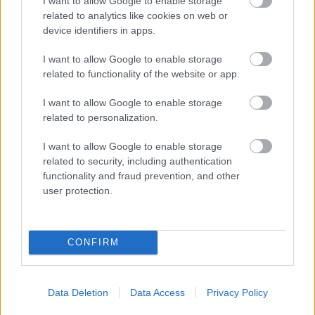
I want to allow Google to enable storage
Στο νησί της μαστίχας, τη Χίο θα διεξαχθεί το φετινό
related to analytics like cookies on web or
Φάιναλ-4 του Κυπέλλου γυναικών, όπως ανακοίνωσε η
device identifiers in apps.
Ελληνική Ομοσπονδία Πετοσφαίρισης.
I want to allow Google to enable storage
related to functionality of the website or app.
I want to allow Google to enable storage
related to personalization.
I want to allow Google to enable storage
related to security, including authentication
functionality and fraud prevention, and other
user protection.
CONFIRM
Data Deletion
Data Access
Privacy Policy