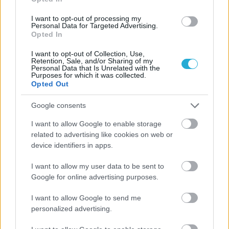
ΕΟΠΕ, έδωσαν το πρώτο σέρβις, με συνέντευξη Τύπου η
οποία έστειλε πολλά και αισιόδοξα μηνύματα για την
I want to opt-out of processing my
Personal Data for Targeted Advertising.
σπουδαία διοργάνωση η οποία μετράει αντίστροφα.
Opted In
I want to opt-out of Collection, Use,
Retention, Sale, and/or Sharing of my
Personal Data that Is Unrelated with the
Purposes for which it was collected.
Opted Out
Google consents
I want to allow Google to enable storage
related to advertising like cookies on web or
device identifiers in apps.
I want to allow my user data to be sent to
Google for online advertising purposes.
I want to allow Google to send me
19/02/2016
ΚΥΠΕΛΛΟ ΕΛΛΑΔΑΣ
personalized advertising.
Στη Χίο ο πρώτος τίτλος της χρονιάς!