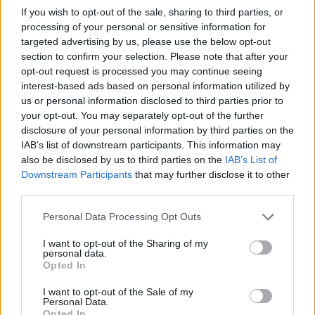
If you wish to opt-out of the sale, sharing to third parties, or
processing of your personal or sensitive information for
targeted advertising by us, please use the below opt-out
section to confirm your selection. Please note that after your
opt-out request is processed you may continue seeing
interest-based ads based on personal information utilized by
us or personal information disclosed to third parties prior to
your opt-out. You may separately opt-out of the further
disclosure of your personal information by third parties on the
IAB’s list of downstream participants. This information may
also be disclosed by us to third parties on the
IAB’s List of
Downstream Participants
that may further disclose it to other
third parties.
Please note that this website/app uses one or more Google
Personal Data Processing Opt Outs
24/02/2016
ΚΥΠΕΛΛΟ ΕΛΛΑΔΑΣ
services and may gather and store information including but
Σε ρυθμούς φάιναλ φορ η Χίος
not limited to your visit or usage behaviour. You may click to
I want to opt-out of the Sharing of my
personal data.
grant or deny consent to Google and its third-party tags to
Πανέτοιμη είναι η Χίος για να φιλοξενήσει τη μεγάλη
Opted In
use your data for below specified purposes in below Google
γιορτή του γυναικείου βόλεϊ, το φαϊναλ φορ του κυπέλλου,
consent section.
I want to opt-out of the Sale of my
το διήμερο 4-5 Μαρτίου. Οι τοπικές αρχές του νησιού του
Personal Data.
Ανατολικού Αιγαίου, μαζί με τη διοργανώτρια αρχή την
Opted In