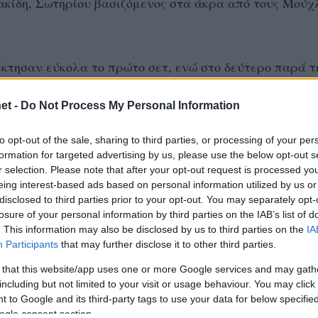
ακίδη, Σωτηρίου βασιζόμενος στα άκρα από τους Μούχ
έκτησαν εύκολα το πρώτο σετ, ενώ στο δεύτερο παρά τ
υς «πράσινους» να κάνουν το 2-0 με το 26-24 και να
et -
Do Not Process My Personal Information
αι το τρίτο σετ.
to opt-out of the sale, sharing to third parties, or processing of your per
, Βουκασίνοβιτς, Ριζόπουλος, Γκούσταφσον, Κωνσταντι
formation for targeted advertising by us, please use the below opt-out s
r selection. Please note that after your opt-out request is processed y
eing interest-based ads based on personal information utilized by us or
disclosed to third parties prior to your opt-out. You may separately opt-
ζίκης, Μούχλιας, Ντινόπουλος, Τζελατι, Μπαμπαλιούτα
losure of your personal information by third parties on the IAB’s list of
. This information may also be disclosed by us to third parties on the
IA
Participants
that may further disclose it to other third parties.
 that this website/app uses one or more Google services and may gath
including but not limited to your visit or usage behaviour. You may click 
. ΑΡΗΣ - Τ.Α.Α.
#ΑΡΗΣ
#ΕΒΡΟΣ
#ΟΡΕΣΤΙΑΔΑ
 to Google and its third-party tags to use your data for below specifi
ogle consent section.