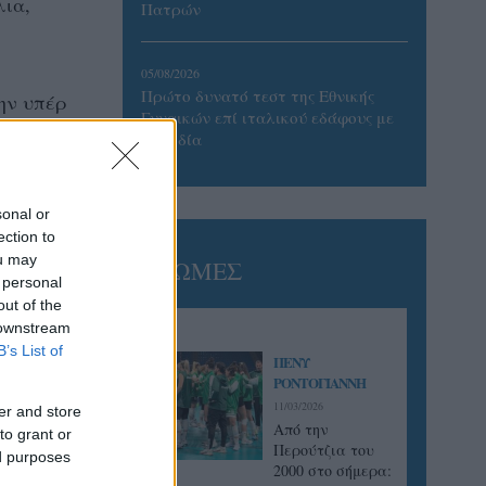
λια,
Πατρών
05/08/2026
Πρώτο δυνατό τεστ της Εθνικής
ην υπέρ
Γυναικών επί ιταλικού εδάφους με
Σουηδία
sonal or
νίδης
ection to
ou may
ΓΝΩΜΕΣ
 personal
out of the
ς (λ),
 downstream
B’s List of
ΠΕΝΥ
ΡΟΝΤΟΓΙΑΝΝΗ
11/03/2026
er and store
Από την
to grant or
Περούτζια του
ed purposes
2000 στο σήμερα: