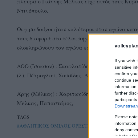
πλευρά ο Γιάννης Μέλκας είχε εκτός τους Κυρι
Ντινόπουλο.
Οι γηπεδούχοι ήταν καλύτεροι στον αγώνα κατ
τους διαφορά στο τέλος πήγε στην κόντρα, με το
volleyplan
ολοκληρώνουν τον αγώνα κατακτώντας εύκολα κ
If you wish 
AOO (Ίσακσον) : Σκαρλατίδης, Μίλιτς, Πεντίδης
sensitive in
confirm you
(λ), Πέτρογλου, Χουσίδης, Αντωνιάδης.
continue se
information 
Άρης (Μέλκας) : Χαριτωνίδης, Ανδρεάδης,Γκιρτ
further disc
participants
Μέλκας, Παπαστάμος,
Downstream 
TAGS
Please note
information 
#ΑΘΛΗΤΙΚΟΣ ΟΜΙΛΟΣ ΟΡΕΣΤΙΑΔΑΣ - Τ.Α.Α.
#Α.Σ
deny consent
in below Go