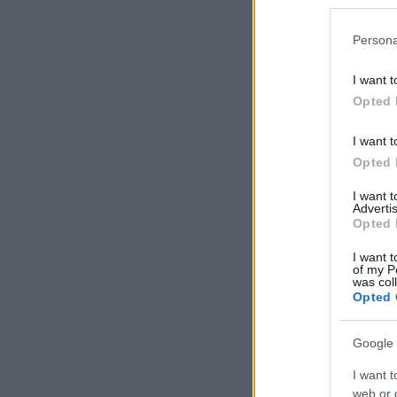
Persona
I want t
Opted 
I want t
Opted 
I want 
Advertis
Opted 
I want t
of my P
was col
Opted 
Google 
I want t
web or d