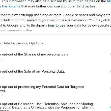
. This information may also be disclosed by us to third parties on the
IA
Participants
that may further disclose it to other third parties.
 that this website/app uses one or more Google services and may gath
including but not limited to your visit or usage behaviour. You may click 
 to Google and its third-party tags to use your data for below specifi
ogle consent section.
-22, 15-12)
l Data Processing Opt Outs
o opt-out of the Sharing of my personal data.
In
o opt-out of the Sale of my Personal Data.
In
to opt-out of processing my Personal Data for Targeted
ing.
In
o opt-out of Collection, Use, Retention, Sale, and/or Sharing
ersonal Data that Is Unrelated with the Purposes for which it
lected.