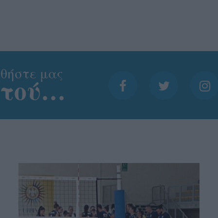
θήστε μας
ντού…