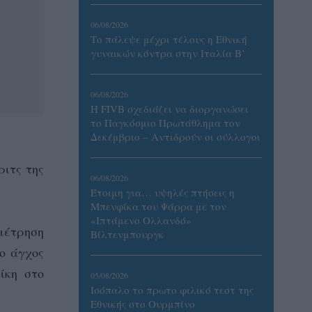
06/08/2026
Το πάλεψε μέχρι τέλους η Εθνική
γυναικών κόντρα στην Ιταλία Β’
06/08/2026
Η FIVB σχεδιάζει να διοργανώσει
το Παγκόσμιο Πρωτάθλημα τον
Δεκέμβριο – Αντιδρούν οι σύλλογοι
ριτς της
06/08/2026
Έτοιμη για… υψηλές πτήσεις η
Μπενφίκα του Ψάρρα με τον
«Ιπτάμενο Ολλανδό»
αμέτρηση
Βίλτενμπουργκ
το άγχος
ίκη στο
05/08/2026
Ισόπαλο το πρωτο φιλικό τεστ της
Εθνικής στο Ουρμπίνο