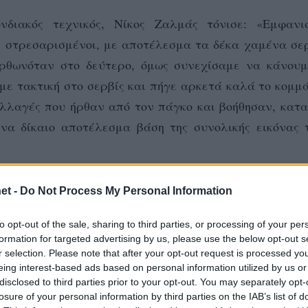
διακός τεχνικός, Νίκος Ζαλμάς τόνισε: «Εμφανι
 στρεσαρισμένοι, με αποτέλεσμα τα δέκα χαμένα σερ
ορθωνόταν στο δεύτερο, όμως συνεχίσαμε να κάνουμ
με τακτική στο σερβίς και πήγε αρκετά καλά το κομμ
αλλαγές που ήρθαν από τον πάγκο και βοήθησαν, κατ
ένα δίκαιο αποτέλεσμα βάση της συνολικής εικόνας 
-22, 15-12)
et -
Do Not Process My Personal Information
to opt-out of the sale, sharing to third parties, or processing of your per
formation for targeted advertising by us, please use the below opt-out s
, Μακρυγιάννης, Παπαλεξίου, Ζαΐμης, Σιουγιουρτζόγλ
r selection. Please note that after your opt-out request is processed y
eing interest-based ads based on personal information utilized by us or
disclosed to third parties prior to your opt-out. You may separately opt-
losure of your personal information by third parties on the IAB’s list of