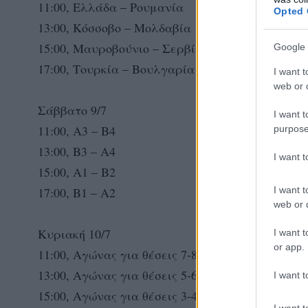
11:00, Ελλάδα – Ρουμανία
Opted 
13:00, Κόσσοβο – Μολδαβία
15:00, Μαυροβούνιο – Σερβία
Google 
17:00, Τουρκία – Βουλγαρία
I want t
web or d
Σάββατο 9/7
I want t
11:00, Α3 – Β4
purpose
13:00, Β3 – Α4
I want 
15:00, Α1 – Β2
I want t
17:00, Β1 – Α2
web or d
Κυριακή 10/7
I want t
or app.
11:00, Αγώνας για θέσεις 7-8
13:00, Αγώνας για θέσεις 5-6
I want t
15:00, Αγώνας για θέσεις 3-4
I want t