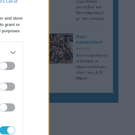
ευρωπαϊκό
B’s List of
ραντεβού του
Παναθηναϊκού
με την ιστορία
er and store
to grant or
ed purposes
ΗΛΙΑΣ
ΠΑΠΑΪΩΑΝΝΟΥ
08/03/2026
Αναγνώριση και
σεβασμός οι
σημαντικότερες
νίκες του Α.Ο.
Θήρας