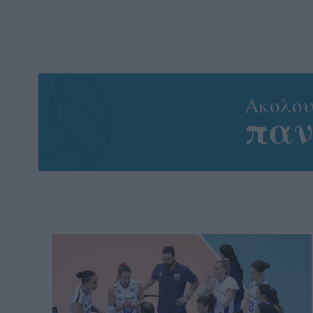
Aκολου
πα