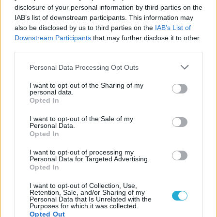
Ισόπαλο το πρωτο φιλικό τεστ της Εθνικής στο
disclosure of your personal information by third parties on the
Ουρμπίνο
IAB’s list of downstream participants. This information may
also be disclosed by us to third parties on the
IAB’s List of
Downstream Participants
that may further disclose it to other
05/08/2026
third parties.
Προς στρατηγική συνεργασία ΠΑΣΑΠΠ και
Πανεπιστημίου Πατρών
Please note that this website/app uses one or more Google
Personal Data Processing Opt Outs
services and may gather and store information including but
not limited to your visit or usage behaviour. You may click to
I want to opt-out of the Sharing of my
personal data.
grant or deny consent to Google and its third-party tags to
Opted In
use your data for below specified purposes in below Google
consent section.
I want to opt-out of the Sale of my
ΓΝΩΜΕΣ
Personal Data.
Opted In
I want to opt-out of processing my
Personal Data for Targeted Advertising.
ΠΕΝΥ ΡΟΝΤΟΓΙΑΝΝΗ
Opted In
11/03/2026
Από την Περούτζια του 2000
I want to opt-out of Collection, Use,
Retention, Sale, and/or Sharing of my
στο σήμερα: Tο τρίτο
Personal Data that Is Unrelated with the
ευρωπαϊκό ραντεβού του
Purposes for which it was collected.
Παναθηναϊκού με την
Opted Out