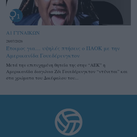
Α1 ΓΥΝΑΙΚΩΝ
28/07/2026
Έτοιμος για… υψηλές πτήσεις ο ΠΑΟΚ με την
Αμερικανίδα Γουεδέρινγκτον
Μετά την επιτυχημένη θητεία της στην “ΑΕΚ” η
Αμερικανίδα διαγώνια Ζόι Γουεδέρινγκτον “ντύνεται” και
στα χρώματα του Δικέφαλου του...