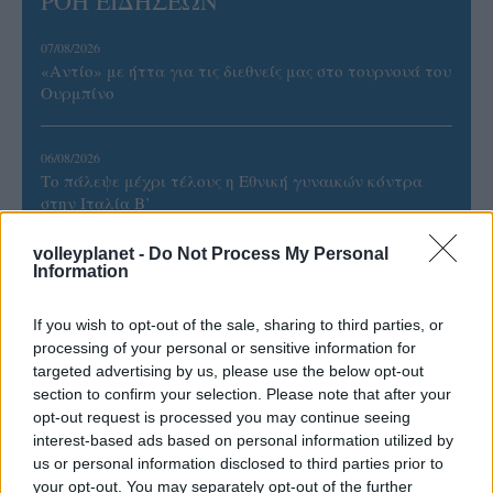
ΡΟΗ ΕΙΔΗΣΕΩΝ
07/08/2026
«Αντίο» με ήττα για τις διεθνείς μας στο τουρνουά του
Ουρμπίνο
06/08/2026
Το πάλεψε μέχρι τέλους η Εθνική γυναικών κόντρα
στην Ιταλία Β’
volleyplanet -
Do Not Process My Personal
06/08/2026
Information
Η FIVB σχεδιάζει να διοργανώσει το Παγκόσμιο
Πρωτάθλημα τον Δεκέμβριο – Αντιδρούν οι σύλλογοι
If you wish to opt-out of the sale, sharing to third parties, or
processing of your personal or sensitive information for
targeted advertising by us, please use the below opt-out
06/08/2026
section to confirm your selection. Please note that after your
Έτοιμη για… υψηλές πτήσεις η Μπενφίκα του Ψάρρα
opt-out request is processed you may continue seeing
με τον «Ιπτάμενο Ολλανδό» Βίλτενμπουργκ
interest-based ads based on personal information utilized by
us or personal information disclosed to third parties prior to
your opt-out. You may separately opt-out of the further
05/08/2026