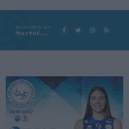
Aκολουθήστε μας
παντού…