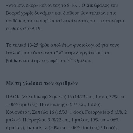
«νταμπλ σκορ» κάνοντας το 8-16… Ο Δικέφαλος του
Βορρά χωρίς δυνάμεις και διάθεση δεν τελείωνε τις
επιθέσεις του και η Τρεντίνο κάνοντας τα… αυτονόητα
έφθασε στο 9-19.
Το τελικό 13-25 ήρθε απολύτως φυσιολογικά για τους
Ιταλούς που έκαναν το 2×2 στην διοργάνωση και
ου
βρίσκονται στην κορυφή του 3
Ομίλου.
Με τη γλώσσα των αριθμών
ΠΑΟΚ (Ζελιάσκοφ) Χιμένεζ 15 (14/23 επ., 1 άσο, 32% υπ.
– 06% άριστες), Παντακίδης 6 (5/7 επ., 1 άσο),
Κουρνέτας, Σεπέδα 16 (15/33, 1 άσο), Γκεοργκίεφ 5 (3/8, 2
μπλοκ), Πέτρογλου 9 (8/22 επ., 1 μπλοκ, 19% υπ – 06%
άριστες), Γκαράς -λ (50% υπ. – 06% άριστες) / Τερζής,