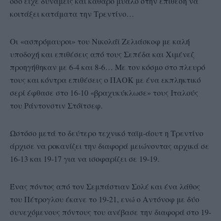
όσο είχε δυνάμεις και καθαρό μυαλό στην επίθεση να
κοιτάξει κατάματα την Τρεντίνο…
Οι «ασπρόμαυροι» του Νικολάϊ Ζελιάσκοφ με καλή
υποδοχή και επιθέσεις από τους Σεπέδα και Χιμένεζ
προηγήθηκαν με 6-4 και 8-6… Με τον κόσμο στο πλευρό
τους και κόντρα επιθέσεις ο ΠΑΟΚ με ένα εκπληκτικό
σερί έφθασε στο 16-10 «βραχυκύκλωσε» τους Ιταλούς
του Ράντονστιν Στόϊτσεφ.
Ωστόσο μετά το δεύτερο τεχνικό ταϊμ-άουτ η Τρεντίνο
άρχισε να ροκανίζει την διαφορά μειώνοντας αρχικά σε
16-13 και 19-17 για να ισοφαρίζει σε 19-19.
Ένας πόντος από τον Σεμπάστιαν Σολέ και ένα λάθος
του Πέτρογλου έκανε το 19-21, ενώ ο Αντόνοφ με δύο
συνεχόμενους πόντους του ανέβασε την διαφορά στο 19-