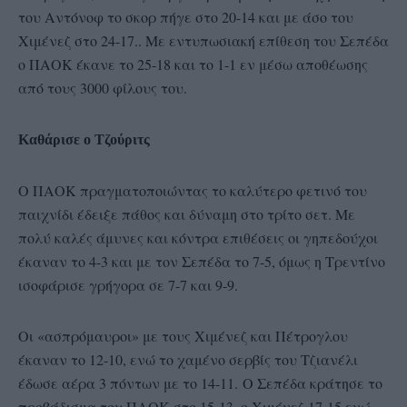
του Αντόνοφ το σκορ πήγε στο 20-14 και με άσο του
Χιμένεζ στο 24-17.. Με εντυπωσιακή επίθεση του Σεπέδα
ο ΠΑΟΚ έκανε το 25-18 και το 1-1 εν μέσω αποθέωσης
από τους 3000 φίλους του.
Καθάρισε ο Τζούριτς
Ο ΠΑΟΚ πραγματοποιώντας το καλύτερο φετινό του
παιχνίδι έδειξε πάθος και δύναμη στο τρίτο σετ. Με
πολύ καλές άμυνες και κόντρα επιθέσεις οι γηπεδούχοι
έκαναν το 4-3 και με τον Σεπέδα το 7-5, όμως η Τρεντίνο
ισοφάρισε γρήγορα σε 7-7 και 9-9.
Οι «ασπρόμαυροι» με τους Χιμένεζ και Πέτρογλου
έκαναν το 12-10, ενώ το χαμένο σερβίς του Τζιανέλι
έδωσε αέρα 3 πόντων με το 14-11. Ο Σεπέδα κράτησε το
προβάδισμα του ΠΑΟΚ στο 15-13, ο Χιμένεζ 17-15 ενώ