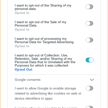
services and may gather and store information including but
not limited to your visit or usage behaviour. You may click to
I want to opt-out of the Sharing of my
personal data.
grant or deny consent to Google and its third-party tags to
Opted In
use your data for below specified purposes in below Google
ΡΟΗ ΕΙΔΗΣΕΩΝ
consent section.
I want to opt-out of the Sale of my
Personal Data.
06/08/2026
Opted In
Το πάλεψε μέχρι τέλους η Εθνική γυναικών κόντρα
στην Ιταλία Β’
I want to opt-out of processing my
Personal Data for Targeted Advertising.
Opted In
06/08/2026
I want to opt-out of Collection, Use,
Η FIVB σχεδιάζει να διοργανώσει το Παγκόσμιο
Retention, Sale, and/or Sharing of my
Πρωτάθλημα τον Δεκέμβριο – Αντιδρούν οι σύλλογοι
Personal Data that Is Unrelated with the
Purposes for which it was collected.
Opted Out
06/08/2026
Google consents
Έτοιμη για… υψηλές πτήσεις η Μπενφίκα του Ψάρρα
με τον «Ιπτάμενο Ολλανδό» Βίλτενμπουργκ
I want to allow Google to enable storage
related to advertising like cookies on web or
device identifiers in apps.
05/08/2026
Ισόπαλο το πρωτο φιλικό τεστ της Εθνικής στο