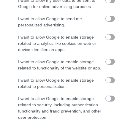
I want to allow my user data to be sent to
Ουρμπίνο
Google for online advertising purposes.
I want to allow Google to send me
05/08/2026
personalized advertising.
Προς στρατηγική συνεργασία ΠΑΣΑΠΠ και
Πανεπιστημίου Πατρών
I want to allow Google to enable storage
related to analytics like cookies on web or
device identifiers in apps.
05/08/2026
Πρώτο δυνατό τεστ της Εθνικής Γυναικών επί ιταλικού
εδάφους με Σουηδία
I want to allow Google to enable storage
related to functionality of the website or app.
I want to allow Google to enable storage
related to personalization.
ΓΝΩΜΕΣ
I want to allow Google to enable storage
related to security, including authentication
functionality and fraud prevention, and other
user protection.
ΠΕΝΥ ΡΟΝΤΟΓΙΑΝΝΗ
11/03/2026