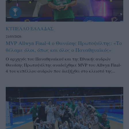
ΚΥΠΕΛΛΟ ΕΛΛΑΔΑΣ
21/03/2026
MVP Allwyn Final-4 ο Θανάσης Πρωτοψάλτης: «Το
θέλαμε όλοι, όπως και όλος ο Παναθηναϊκός»
Ο αρχηγός του Παναθηναϊκού και της Εθνικής ανδρών
Θανάσης Πρωτοψάλτης αναδείχθηκε MVP του Allwyn Final-
4 του κυπέλλου ανδρών που διεξήχθει στο κλειστό της...