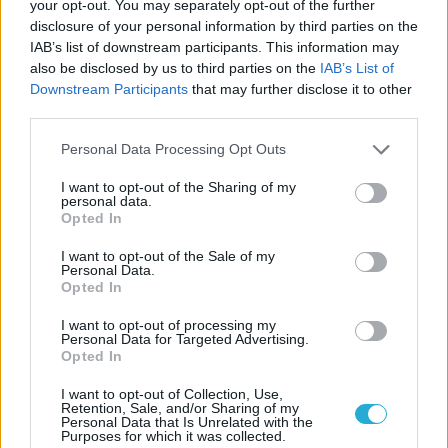
Η Πολωνία λύγισε τις ΗΠΑ στο τάι μπρέικ και
your opt-out. You may separately opt-out of the further
παρέμεινε στην κορυφή του VNL
disclosure of your personal information by third parties on the
IAB’s list of downstream participants. This information may
also be disclosed by us to third parties on the
IAB’s List of
Downstream Participants
that may further disclose it to other
third parties.
ΓΝΩΜΕΣ
Please note that this website/app uses one or more Google
Personal Data Processing Opt Outs
services and may gather and store information including but
not limited to your visit or usage behaviour. You may click to
I want to opt-out of the Sharing of my
personal data.
grant or deny consent to Google and its third-party tags to
Opted In
use your data for below specified purposes in below Google
ΠΕΝΥ ΡΟΝΤΟΓΙΑΝΝΗ
consent section.
11/03/2026
I want to opt-out of the Sale of my
Personal Data.
Από την Περούτζια του 2000
Opted In
στο σήμερα: Tο τρίτο
ευρωπαϊκό ραντεβού του
I want to opt-out of processing my
Παναθηναϊκού με την
Personal Data for Targeted Advertising.
ιστορία
Opted In
I want to opt-out of Collection, Use,
Retention, Sale, and/or Sharing of my
Personal Data that Is Unrelated with the
ΗΛΙΑΣ ΠΑΠΑΪΩΑΝΝΟΥ
Purposes for which it was collected.