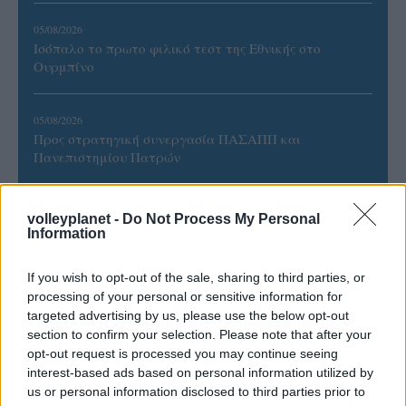
05/08/2026
Ισόπαλο το πρωτο φιλικό τεστ της Εθνικής στο
Ουρμπίνο
05/08/2026
Προς στρατηγική συνεργασία ΠΑΣΑΠΠ και
Πανεπιστημίου Πατρών
05/08/2026
volleyplanet -
Do Not Process My Personal
Πρώτο δυνατό τεστ της Εθνικής Γυναικών επί ιταλικού
Information
εδάφους με Σουηδία
If you wish to opt-out of the sale, sharing to third parties, or
processing of your personal or sensitive information for
05/08/2026
targeted advertising by us, please use the below opt-out
Η Καλαπόδα, «μία φίλη απ’ τα παλιά», ορθώνει το
section to confirm your selection. Please note that after your
ανάστημά της ξανά στη Σαντορίνη
opt-out request is processed you may continue seeing
interest-based ads based on personal information utilized by
us or personal information disclosed to third parties prior to
02/08/2026