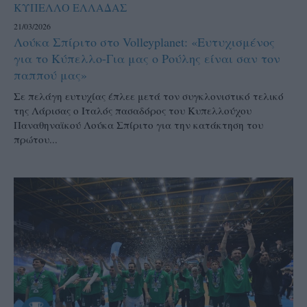
ΚΥΠΕΛΛΟ ΕΛΛΑΔΑΣ
21/03/2026
Λούκα Σπίριτο στο Volleyplanet: «Ευτυχισμένος
για το Κύπελλο-Για μας ο Ρούλης είναι σαν τον
παππού μας»
Σε πελάγη ευτυχίας έπλεε μετά τον συγκλονιστικό τελικό
της Λάρισας ο Ιταλός πασαδόρος του Κυπελλούχου
Παναθηναϊκού Λούκα Σπίριτο για την κατάκτηση του
πρώτου...