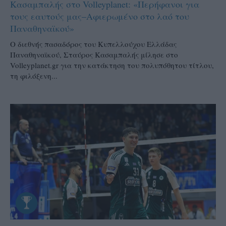
Κασαμπαλής στο Volleyplanet: «Περήφανοι για
τους εαυτούς μας–Aφιερωμένο στο λαό του
Παναθηναϊκού»
Ο διεθνής πασαδόρος του Κυπελλούχου Ελλάδας
Παναθηναϊκού, Σταύρος Κασαμπαλής μίλησε στο
Volleyplanet.gr για την κατάκτηση του πολυπόθητου τίτλου,
τη φιλόξενη...