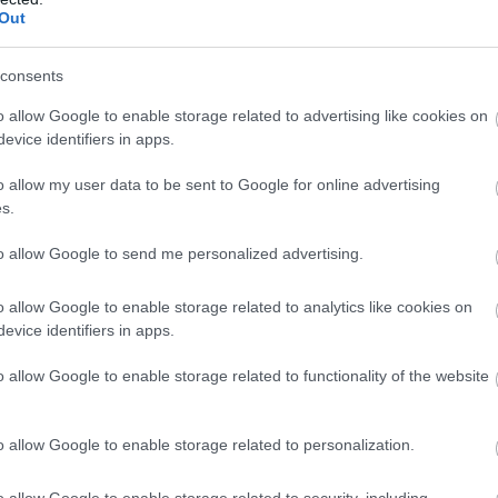
ο δεν έρχονται στο γήπεδο. Και δεν είναι οικονομικοί 
Out
ο. Τέτοια ματς όπως αυτό με την ΑΕΚ, αλλά και το επ
consents
αίνονται οι πραγματικές δυνατότητες της ομάδας, αλλ
 ο χαρακτήρας της ομάδας δεν φαίνεται όταν κάνεις…
o allow Google to enable storage related to advertising like cookies on
evice identifiers in apps.
υποστήριξε ο Ντονάς στο
Volleyplanet.
o allow my user data to be sent to Google for online advertising
s.
ΤΑΘΗΣ
to allow Google to send me personalized advertising.
o allow Google to enable storage related to analytics like cookies on
evice identifiers in apps.
o allow Google to enable storage related to functionality of the website
o allow Google to enable storage related to personalization.
o allow Google to enable storage related to security, including