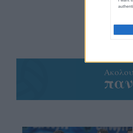
authenti
Aκολου
πα