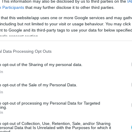
. This information may also be disclosed by us to third parties on the
IA
Participants
that may further disclose it to other third parties.
 that this website/app uses one or more Google services and may gath
including but not limited to your visit or usage behaviour. You may click 
ague, o Καλαματιανός διαγώνιος έστειλε το δικό της μή
 to Google and its third-party tags to use your data for below specifi
ogle consent section.
ου, αλλά και για τον τίτλο-άνοδο της ομάδας του, καθ
μετρημένων στα δάχτυλα του ενός χεριού, είναι πολύ
l Data Processing Opt Outs
o opt-out of the Sharing of my personal data.
In
δα παρουσιάζει καλό χαρακτήρα. Το μόνο άσχημο με τ
αν να… παίζουμε συνεχώς με την ίδια ομάδα! Το επίπε
o opt-out of the Sale of my Personal Data.
ανερυθραϊκό, τα δύο ματς που ζοριστήκαμε, δεν υπάρ
In
κρινής, από ένα σημείο και μετά βαριόμαστε και το ίδι
to opt-out of processing my Personal Data for Targeted
ing.
ας.
In
o opt-out of Collection, Use, Retention, Sale, and/or Sharing
αιχνίδια, αλλά όταν το παιχνίδι δεν έχει, αυτό που λ
ersonal Data that Is Unrelated with the Purposes for which it
lected.