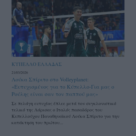
ΚΥΠΕΛΛΟ ΕΛΛΑΔΑΣ
21/03/2026
Λούκα Σπίριτο στο Volleyplanet:
«Ευτυχισμένος για το Κύπελλο-Για μας ο
Ρούλης είναι σαν τον παππού μας»
Σε πελάγη ευτυχίας έπλεε μετά τον συγκλονιστικό
τελικό της Λάρισας ο Ιταλός πασαδόρος του
Κυπελλούχου Παναθηναϊκού Λούκα Σπίριτο για την
κατάκτηση του πρώτου...