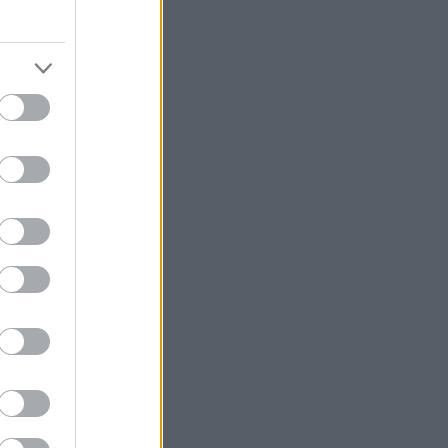
ο λόγοι,
όμενο
ά και η