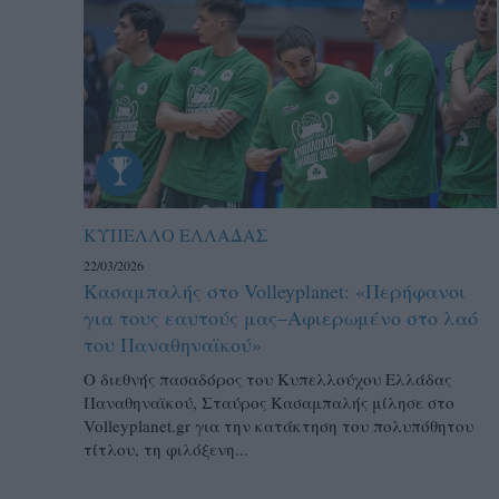
ΚΥΠΕΛΛΟ ΕΛΛΑΔΑΣ
22/03/2026
Κασαμπαλής στο Volleyplanet: «Περήφανοι
για τους εαυτούς μας–Aφιερωμένο στο λαό
του Παναθηναϊκού»
Ο διεθνής πασαδόρος του Κυπελλούχου Ελλάδας
Παναθηναϊκού, Σταύρος Κασαμπαλής μίλησε στο
Volleyplanet.gr για την κατάκτηση του πολυπόθητου
τίτλου, τη φιλόξενη...