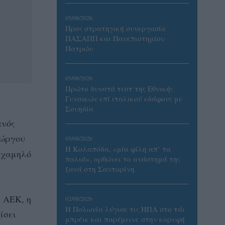
05/08/2026
Προς στρατηγική συνεργασία
ΠΑΣΑΠΠ και Πανεπιστημίου
Πατρών
05/08/2026
Πρώτο δυνατό τεστ της Εθνικής
Γυναικών επί ιταλικού εδάφους με
Σουηδία
ανός
ιώργου
05/08/2026
Η Καλαπόδα, «μία φίλη απ’ τα
, χαμηλό
παλιά», ορθώνει το ανάστημά της
ξανά στη Σαντορίνη
ν ΑΕΚ, η
02/08/2026
Η Πολωνία λύγισε τις ΗΠΑ στο τάι
ίσει
μπρέικ και παρέμεινε στην κορυφή