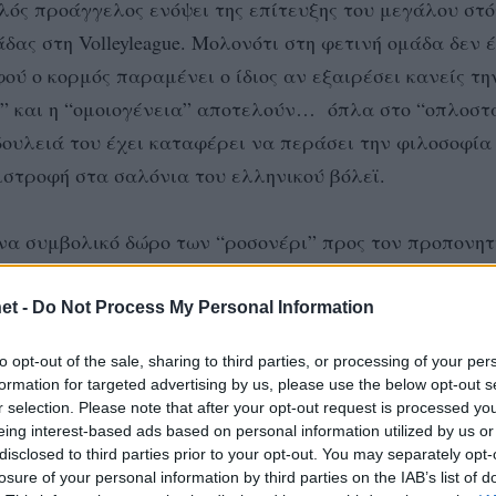
αλός προάγγελος ενόψει της επίτευξης του μεγάλου στό
δας στη Volleyleague. Μολονότι στη φετινή ομάδα δεν έ
ού ο κορμός παραμένει ο ίδιος αν εξαιρέσει κανείς τη
ο” και η “ομοιογένεια” αποτελούν… όπλα στο “οπλοστ
 δουλειά του έχει καταφέρει να περάσει την φιλοσοφία 
ιστροφή στα σαλόνια του ελληνικού βόλεϊ.
 ένα συμβολικό δώρο των “ροσονέρι” προς τον προπονητ
όκριση αποτέλεσε το… κερασάκι στην τούρτα γενεθλίω
et -
Do Not Process My Personal Information
ας, με τα σκαμπανεβάσματα που είχαμε στην απόδοσή μ
to opt-out of the sale, sharing to third parties, or processing of your per
θεσινά του γενέθλια. Απέναντι σε μία ομάδα που φαί
formation for targeted advertising by us, please use the below opt-out s
 ξένους παίκτες, μετά από κάποιο διάστημα, δώσαμε τ
r selection. Please note that after your opt-out request is processed y
eing interest-based ads based on personal information utilized by us or
» τόνισε ο Ντονάς, που στη συνέχεια της διοργάνωσης
disclosed to third parties prior to your opt-out. You may separately opt-
 Ολυμπιακό και ΠΑΟΚ.
losure of your personal information by third parties on the IAB’s list of