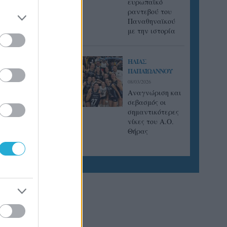
ευρωπαϊκό
ραντεβού του
Παναθηναϊκού
με την ιστορία
ΗΛΙΑΣ
ΠΑΠΑΪΩΑΝΝΟΥ
08/03/2026
Αναγνώριση και
σεβασμός οι
σημαντικότερες
νίκες του Α.Ο.
Θήρας