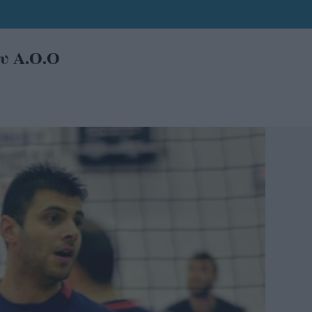
υ Α.Ο.Ο