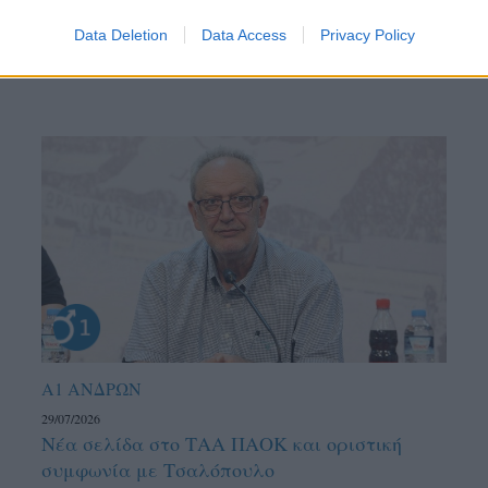
Data Deletion
Data Access
Privacy Policy
Α1 ΑΝΔΡΩΝ
29/07/2026
Νέα σελίδα στο ΤΑΑ ΠΑΟΚ και οριστική
συμφωνία με Τσαλόπουλο