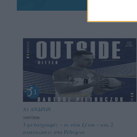
Α1 ΑΝΔΡΩΝ
31/07/2026
3 μεταγραφές – οι νέοι ξένοι – και 2
ανανεώσεις στο Ρέθυμνο