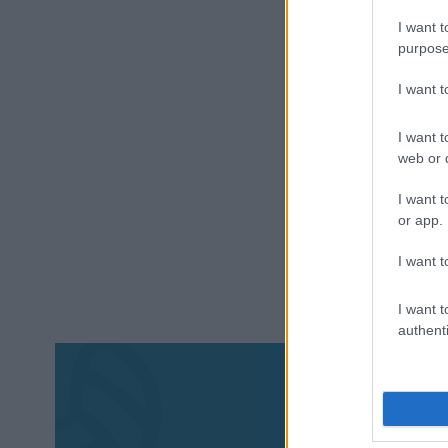
I want t
purpose
I want 
I want t
web or d
I want t
or app.
I want t
I want t
authenti
Aκολου
πα