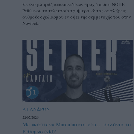
Σε ένα μπαράζ ανακοινώσεων προχώρησε ο ΝΟΠΕ
Ρεθύμνου το τελευταίο τριήμερο, όντας σε πλήρεις
ρυθμούς σχεδιασμού εν όψει της συμμετοχής του στην
Novibet...
Α1 ΑΝΔΡΩΝ
22/07/2026
Με «κάπτεν» Maroulao και στα… σαλόνια το
Ρέθυμνο (vid)!