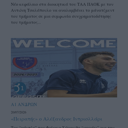
Νέο κεφάλαιο στα διοικητικά του ΤΑΑ ΠΑΟΚ με τον
Αντώνη Τσαλόπουλο να αναλαμβάνει το μάνατζμεντ
του τμήματος σε μια συμφωνία συνχρηματοδότησης
του τμήματος...
Α1 ΑΝΔΡΩΝ
20/07/2026
«Πειρατής» ο Αλέξανδρος Ιντρισλλάρι
Τον “γάντζο” του Φοίνικα Σύρου θα “φοράει” για την