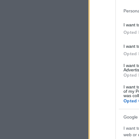
Persona
I want t
Opted 
I want t
Opted 
I want 
Advertis
Opted 
I want t
of my P
was col
Opted 
Google 
I want t
web or d