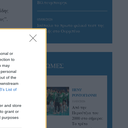
Βίλτενμπουργκ
άδης
ας”.
05/08/2026
Ισόπαλο το πρωτο φιλικό τεστ της
Εθνικής στο Ουρμπίνο
sonal or
ection to
ΓΝΩΜΕΣ
ou may
 personal
out of the
 downstream
ΠΕΝΥ
B’s List of
ΡΟΝΤΟΓΙΑΝΝΗ
11/03/2026
er and store
Από την
to grant or
Περούτζια του
ed purposes
2000 στο σήμερα:
Tο τρίτο