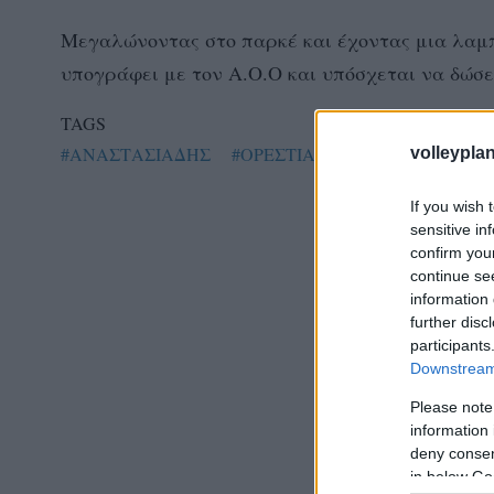
Μεγαλώνοντας στο παρκέ και έχοντας μια λαμπρ
υπογράφει με τον Α.Ο.Ο και υπόσχεται να δώσε
TAGS
#ΑΝΑΣΤΑΣΙΑΔΗΣ
#ΟΡΕΣΤΙΑΔΑ
volleyplan
If you wish 
sensitive in
confirm you
continue se
information 
further disc
participants
Downstream 
Please note
information 
deny consent
in below Go