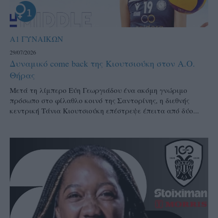
Α1 ΓΥΝΑΙΚΩΝ
29/07/2026
Δυναμικό come back της Κιουτσιούκη στον Α.Ο.
Θήρας
Μετά τη λίμπερο Εύη Γεωργιάδου ένα ακόμη γνώριμο
πρόσωπο στο φίλαθλο κοινό της Σαντορίνης, η διεθνής
κεντρική Τάνια Κιουτσιούκη επέστρεψε έπειτα από δύο...