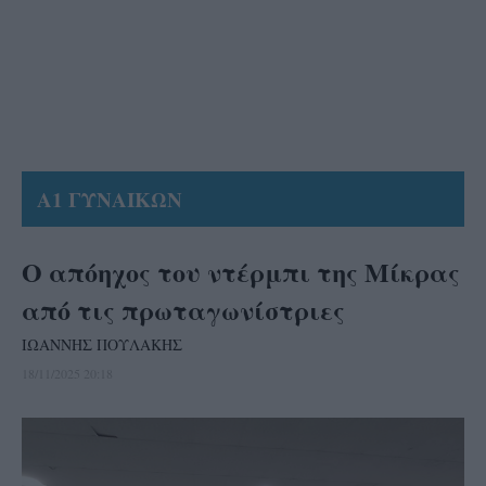
Α1 ΓΥΝΑΙΚΩΝ
Ο απόηχος του ντέρμπι της Μίκρας
από τις πρωταγωνίστριες
ΙΩΑΝΝΗΣ ΠΟΥΛΑΚΗΣ
18/11/2025 20:18