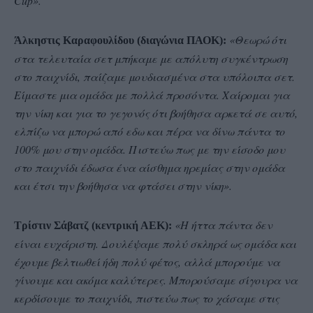
Cup
».
«Θεωρώ ότι
Άλκηστις Καραφουλίδου (διαγώνια ΠΑΟΚ):
στα τελευταία σετ μπήκαμε με απόλυτη συγκέντρωση
στο παιχνίδι, παίζαμε μουδιασμένα στα υπόλοιπα σετ.
Είμαστε μια ομάδα με πολλά προσόντα. Χαίρομαι για
την νίκη και για το γεγονός ότι βοήθησα αρκετά σε αυτό,
ελπίζω να μπορώ από εδω και πέρα να δίνω πάντα το
100% μου στην ομάδα. Πιστεύω πως με την είσοδο μου
στο παιχνίδι έδωσα ένα αίσθημα ηρεμίας στην ομάδα
και έτσι την βοήθησα να φτάσει στην νίκη».
«Η ήττα πάντα δεν
Τρίστιν Σάβατζ (κεντρική ΑΕΚ):
είναι ευχάριστη. Δουλέψαμε πολύ σκληρά ως ομάδα και
έχουμε βελτιωθεί ήδη πολύ φέτος, αλλά μπορούμε να
γίνουμε και ακόμα καλύτερες. Μπορούσαμε σίγουρα να
κερδίσουμε το παιχνίδι, πιστεύω πως το χάσαμε στις