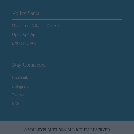
VolleyPlanet
Πλανήτης βόλεϊ… On Air!
Όροι Χρήσης
Επικοινωνία
Stay Connected
Facebook
Instagram
Twitter
RSS
© VOLLEYPLANET 2026. ALL RIGHTS RESERVED