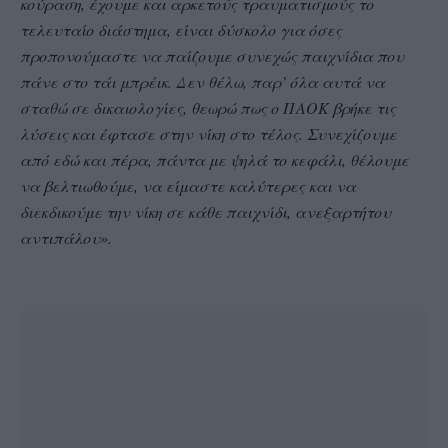
κούραση, έχουμε και αρκετούς τραυματισμούς το
τελευταίο διάστημα, είναι δύσκολο για όσες
προπονούμαστε να παίζουμε συνεχώς παιχνίδια που
πάνε στο τάι μπρέικ. Δεν θέλω, παρ’ όλα αυτά να
σταθώ σε δικαιολογίες, θεωρώ πως ο ΠΑΟΚ βρήκε τις
λύσεις και έφτασε στην νίκη στο τέλος. Συνεχίζουμε
από εδώ και πέρα, πάντα με ψηλά το κεφάλι, θέλουμε
να βελτιωθούμε, να είμαστε καλύτερες και να
διεκδικούμε την νίκη σε κάθε παιχνίδι, ανεξαρτήτου
αντιπάλου».