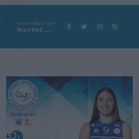
Aκολουθήστε μας
παντού…