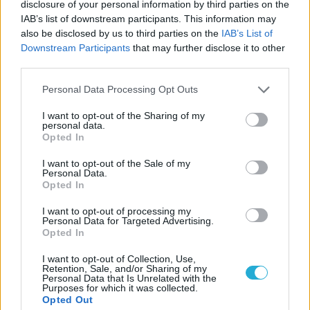
disclosure of your personal information by third parties on the
με τον «Ιπτάμενο Ολλανδό» Βίλτενμπουργκ
IAB’s list of downstream participants. This information may
also be disclosed by us to third parties on the
IAB’s List of
Downstream Participants
that may further disclose it to other
05/08/2026
third parties.
Ισόπαλο το πρωτο φιλικό τεστ της Εθνικής στο
Ουρμπίνο
Please note that this website/app uses one or more Google
Personal Data Processing Opt Outs
services and may gather and store information including but
not limited to your visit or usage behaviour. You may click to
I want to opt-out of the Sharing of my
personal data.
grant or deny consent to Google and its third-party tags to
Opted In
use your data for below specified purposes in below Google
consent section.
ΓΝΩΜΕΣ
I want to opt-out of the Sale of my
Personal Data.
Opted In
I want to opt-out of processing my
Personal Data for Targeted Advertising.
ΠΕΝΥ ΡΟΝΤΟΓΙΑΝΝΗ
Opted In
11/03/2026
Από την Περούτζια του 2000
I want to opt-out of Collection, Use,
στο σήμερα: Tο τρίτο
Retention, Sale, and/or Sharing of my
Personal Data that Is Unrelated with the
ευρωπαϊκό ραντεβού του
Purposes for which it was collected.
Παναθηναϊκού με την
Opted Out
ιστορία