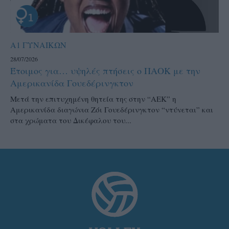
Α1 ΓΥΝΑΙΚΩΝ
28/07/2026
Έτοιμος για… υψηλές πτήσεις ο ΠΑΟΚ με την
Αμερικανίδα Γουεδέρινγκτον
Μετά την επιτυχημένη θητεία της στην “ΑΕΚ” η
Αμερικανίδα διαγώνια Ζόι Γουεδέρινγκτον “ντύνεται” και
στα χρώματα του Δικέφαλου του...