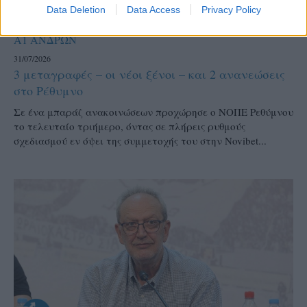
Data Deletion
Data Access
Privacy Policy
Α1 ΑΝΔΡΩΝ
31/07/2026
3 μεταγραφές – οι νέοι ξένοι – και 2 ανανεώσεις
στο Ρέθυμνο
Σε ένα μπαράζ ανακοινώσεων προχώρησε ο ΝΟΠΕ Ρεθύμνου
το τελευταίο τριήμερο, όντας σε πλήρεις ρυθμούς
σχεδιασμού εν όψει της συμμετοχής του στην Novibet...