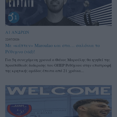
Α1 ΑΝΔΡΩΝ
22/07/2026
Με «κάπτεν» Maroulao και στα… σαλόνια το
Ρέθυμνο (vid)!
Για 5η συνεχόμενη χρονιά ο Θάνος Μαρούλης θα ηγηθεί της
προσπάθειάς διάκρισης του ΟΠΕΡ Ρεθύμνου στην επιστροφή
της κρητικής ομάδας έπειτα από 21 χρόνια...