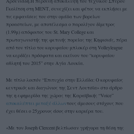
Αρσενιάδη.H περσινή αποκάλυψη του τεχνικού Σπύρου
Γκολίτση στη ΜΕΝΤ, συνεχίζει και φέτος να εκπλήσει με
τις εμφανίσεις του στην ομάδα των βορείων
προαστείων, με αποτέλεσμα ο παρολίγον δίμετρος
(1.99μ) απόφοιτος του St. Mary College και
πρωταγωνιστής της φετινής πορείας της Κηφισιάς, πέρα
από τον τίτλο του κορυφαίου μπλοκέρ στη Volleyleague
να κερδίζει πρόσφατα και εκείνον του “κορυφαίου
αθλητή του 2015” στην Αγία Λουκία.
Με τίτλο λοιπόν “Επιτυχία στην Ελλάδα: Ο κορυφαίος
κεντρικός και διαγώνιος της Σεντ Λουτσία» στο άρθρο
της η εφημερίδα της χώρας της Καραϊβικής “Voice”
αποκαλύπτει μεταξύ άλλων
τους άμεσους στόχους που
έχει θέσει ο 25χρονος άσος στην καριέρα του.
«Με τον Joseph Clercent βελτίωσαν γρήγορα τη θέση της