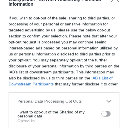
ιστορία
Information
If you wish to opt-out of the sale, sharing to third parties, or
ΗΛΙΑΣ ΠΑΠΑΪΩΑΝΝΟΥ
processing of your personal or sensitive information for
08/03/2026
targeted advertising by us, please use the below opt-out
Αναγνώριση και σεβασμός
section to confirm your selection. Please note that after your
οι σημαντικότερες νίκες του
opt-out request is processed you may continue seeing
Α.Ο. Θήρας
interest-based ads based on personal information utilized by
us or personal information disclosed to third parties prior to
your opt-out. You may separately opt-out of the further
disclosure of your personal information by third parties on the
IAB’s list of downstream participants. This information may
also be disclosed by us to third parties on the
IAB’s List of
Downstream Participants
that may further disclose it to other
third parties.
Please note that this website/app uses one or more Google
Personal Data Processing Opt Outs
services and may gather and store information including but
not limited to your visit or usage behaviour. You may click to
I want to opt-out of the Sharing of my
personal data.
grant or deny consent to Google and its third-party tags to
Opted In
use your data for below specified purposes in below Google