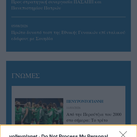
Προς στρατηγική συνεργασία ΠΑΣΑΠΠ και
Πανεπιστημίου Πατρών
05/08/2026
Πρώτο δυνατό τεστ της Εθνικής Γυναικών επί ιταλικού
εδάφους με Σουηδία
ΓΝΩΜΕΣ
ΠΕΝΥ ΡΟΝΤΟΓΙΑΝΝΗ
11/03/2026
Από την Περούτζια του 2000
στο σήμερα: Tο τρίτο
ευρωπαϊκό ραντεβού του
Παναθηναϊκού με την
volleyplanet -
Do Not Process My Personal