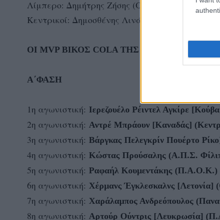
Λίμπερο: Δημήτρης Ζήσης (Ολυμπιακός Σ.Φ.Π.)
authenti
Κεντρικοί: Δημοσθένης Λινάρδος (Α.Ο.Π.Κηφισι
ΟΙ MVP ΒΙΚΟΣ COLA ΤΗΣ ΑΓΩΝΙΣΤΙΚΗΣ ΠΕΡ
Α΄ΦΑΣΗ
1η αγωνιστική:
Ιερεζουέλο Ρέιντελ Αγκίρε [Κού
2η αγωνιστική:
Αντρέ Μπράουν [Καναδάς] (Κεντρ
3η αγωνιστική:
Βάργκας Πελεγκρίν Πουέρτο Ρίκο
4η αγωνιστική:
Κώστας Προύσαλης (Α.Π.Σ. Φίλι
5η αγωνιστική:
Ραφαήλ Κουμεντάκης (Π.Α.Ο.Κ.)
6η αγωνιστική:
Χέρμανς Έγκλεσκαλνς [Λετονία] 
7η αγωνιστική:
Χαράλαμπος Ανδρεόπουλος (Παναθ
8η αγωνιστική:
Αρτούρ Ούντρις [Λευκρωσία] (Π.