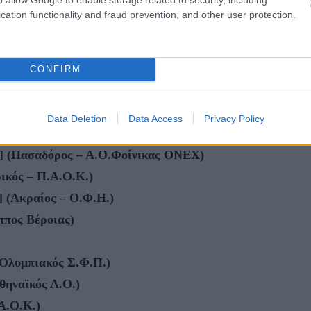
cation functionality and fraud prevention, and other user protection.
ά), Aντρέ Μπράουν [Καναδάς] (Π.Α.Ο.Κ.)
ΙΟΔΟΥ 2021-22
CONFIRM
Data Deletion
Data Access
Privacy Policy
βα] (Πασαδόρος – Α.Ο.Φοίνικας ΟΝΕΧ)
ικός – Π.Α.Ο.Κ.)
] (Ακραίος – Ο.Φ.Η.)
ππος Βέροιας)
(Ολυμπιακός Σ.Φ.Π.)
ηναϊκός Α.Ο.)
Α.Ο.Κ.)