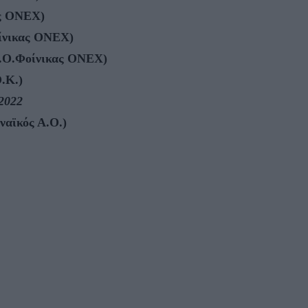
ας ΟΝΕΧ)
οίνικας ΟΝΕΧ)
Α.Ο.Φοίνικας ΟΝΕΧ)
.Κ.)
2022
αϊκός Α.Ο.)