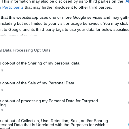
. This information may also be disclosed by us to third parties on the
IA
ίοι συνέβαλλαν τα μέγιστα ώστε να έρθει η διάκριση αυ
Participants
that may further disclose it to other third parties.
κριση μου στην Ελλάδα αλλά πιο μεγάλη και σπουδαία
 that this website/app uses one or more Google services and may gath
including but not limited to your visit or usage behaviour. You may click 
 to Google and its third-party tags to use your data for below specifi
ogle consent section.
l Data Processing Opt Outs
o opt-out of the Sharing of my personal data.
ΥΨΟΣ
ΘΕΣΗ
In
1.95
Πασαδόρος
o opt-out of the Sale of my Personal Data.
In
ΠΡΩΤΑΘΛΗΜΑΤΑ
ΚΥΠΕΛΛΑ
ΑΛΛΟΙ ΤΙΤΛΟΙ
to opt-out of processing my Personal Data for Targeted
ing.
In
CEV Challenge Cup 
o opt-out of Collection, Use, Retention, Sale, and/or Sharing
ersonal Data that Is Unrelated with the Purposes for which it
θέση
lected.