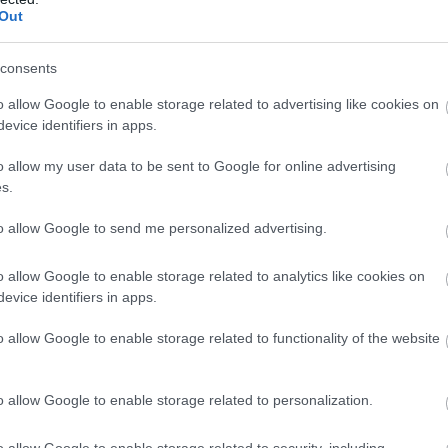
Out
consents
o allow Google to enable storage related to advertising like cookies on
Κύπελλο
Σούπερ Καπ Βελγί
evice identifiers in apps.
o allow my user data to be sent to Google for online advertising
s.
to allow Google to send me personalized advertising.
ΝΙΣΤΙΚΗΣ ΤΗΣ A ΦΑΣΗΣ VOLLEY LEAGUE 2021-2
o allow Google to enable storage related to analytics like cookies on
evice identifiers in apps.
.Α.Ο.Κ.)
o allow Google to enable storage related to functionality of the website
Ο.Κ.)
o allow Google to enable storage related to personalization.
ιακός Σ.Φ.Π.), Ζίγκα Στερν [Σλοβενία] (Α.Ο.Φοίνικας
o allow Google to enable storage related to security, including