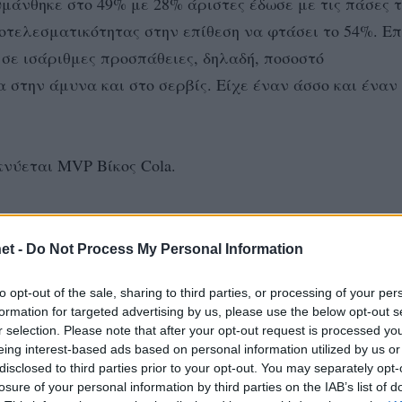
μάνθηκε στο 49% με 28% άριστες έδωσε με τις πάσες 
οτελεσματικότητας στην επίθεση να φτάσει το 54%. Επ
 σε ισάριθμες προσπάθειες, δηλαδή, ποσοστό
 στην άμυνα και στο σερβίς. Είχε έναν άσσο και έναν
νύεται MVP Βίκος Cola.
2021-22 που λαμβάνει διάκριση Βίκος Cola μετά τον
Αν
στην 5η αγωνιστική και τον Αρτούρ Ούντρις την 
ντάκη
et -
Do Not Process My Personal Information
to opt-out of the sale, sharing to third parties, or processing of your per
formation for targeted advertising by us, please use the below opt-out s
 του ΠΑΟΚ από την καθιέρωση του θεσμού το 1998.
r selection. Please note that after your opt-out request is processed y
eing interest-based ads based on personal information utilized by us or
disclosed to third parties prior to your opt-out. You may separately opt-
ίναι τιμή μου να είμαι ο MVP. Θέλω να ευχαριστήσω τ
losure of your personal information by third parties on the IAB’s list of