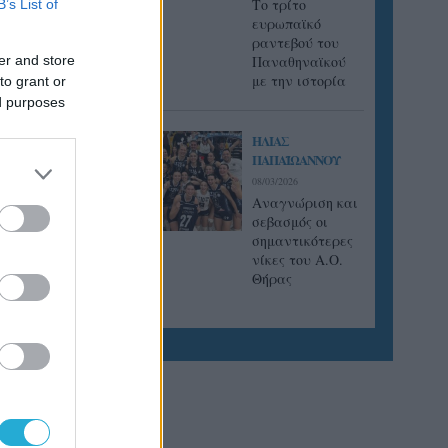
Tο τρίτο
B’s List of
τή.
ευρωπαϊκό
 θα
ραντεβού του
er and store
Παναθηναϊκού
με την ιστορία
to grant or
ed purposes
ΗΛΙΑΣ
ΠΑΠΑΪΩΑΝΝΟΥ
08/03/2026
Αναγνώριση και
σεβασμός οι
σημαντικότερες
νίκες του Α.Ο.
Θήρας
3η