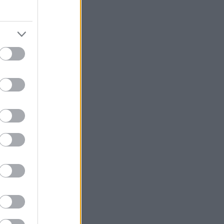
ου
2
 ΟΝΕΧ)