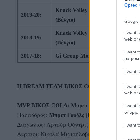
Opted 
Knack Volley Roeselare
2019-20:
(Βέλγιο)
Google 
Knack Volley Roeselare
I want t
2018-19:
web or d
(Βέλγιο)
I want t
2017-18:
Gi Group Monza (Ιταλία)
purpose
I want 
Η DREAM TEAM ΒΙΚΟΣ COLA ΤΗΣ 12ΗΣ ΑΓΩ
I want t
web or d
MVP ΒΙKOΣ COLA: Μπρετ Γουόλς [Καναδάς] (Π
I want t
or app.
Πασαδόρος:
Μπρετ Γουόλς [Καναδάς] (Π.Α.Ο.Κ.)
Διαγώνιος: Αρτούρ Ούντρις [Λευκορωσία] (Π.Α.
I want t
Ακραίοι: Νικολά Μιγιαήλοβιτς [Σερβία] (Ολυμπ
I want t