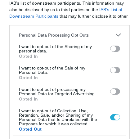
IAB’s list of downstream participants. This information may
ΗΛΙΑΣ ΠΑΠΑΪΩΑΝΝΟΥ
also be disclosed by us to third parties on the
IAB’s List of
08/03/2026
Downstream Participants
that may further disclose it to other
Αναγνώριση και σεβασμός
third parties.
οι σημαντικότερες νίκες του
Α.Ο. Θήρας
Please note that this website/app uses one or more Google
Personal Data Processing Opt Outs
services and may gather and store information including but
not limited to your visit or usage behaviour. You may click to
I want to opt-out of the Sharing of my
personal data.
grant or deny consent to Google and its third-party tags to
Opted In
use your data for below specified purposes in below Google
consent section.
I want to opt-out of the Sale of my
Personal Data.
Opted In
I want to opt-out of processing my
Personal Data for Targeted Advertising.
Opted In
I want to opt-out of Collection, Use,
Retention, Sale, and/or Sharing of my
Personal Data that Is Unrelated with the
Purposes for which it was collected.
Opted Out