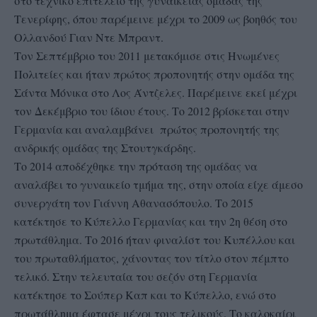
στο τεχνικό επιτελείο της γυναικείας ομάδας της
Τενερίφης, όπου παρέμεινε μέχρι το 2009 ως βοηθός του
Ολλανδού Γιαν Ντε Μπραντ.
Τον Σεπτέμβριο του 2011 μετακόμισε στις Ηνωμένες
Πολιτείες και ήταν πρώτος προπονητής στην ομάδα της
Σάντα Μόνικα στο Λος Άντζελες. Παρέμεινε εκεί μέχρι
τον Δεκέμβριο του ίδιου έτους. Το 2012 βρίσκεται στην
Γερμανία και αναλαμβάνει πρώτος προπονητής της
ανδρικής ομάδας της Στουτγκάρδης.
Το 2014 αποδέχθηκε την πρόταση της ομάδας να
αναλάβει το γυναικείο τμήμα της, στην οποία είχε άμεσο
συνεργάτη τον Γιάννη Αθανασόπουλο. Το 2015
κατέκτησε το Κύπελλο Γερμανίας και την 2η θέση στο
πρωτάθλημα. Το 2016 ήταν φιναλίστ του Κυπέλλου και
του πρωταθλήματος, χάνοντας τον τίτλο στον πέμπτο
τελικό. Στην τελευταία του σεζόν στη Γερμανία
κατέκτησε το Σούπερ Καπ και το Κύπελλο, ενώ στο
πρωτάθλημα έφτασε μέχρι τους τελικούς. Το καλοκαίρι