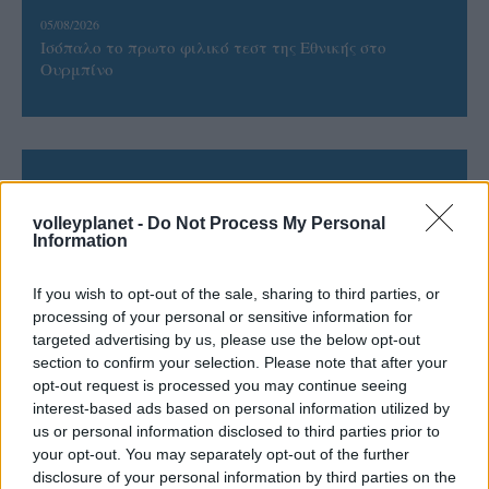
05/08/2026
Ισόπαλο το πρωτο φιλικό τεστ της Εθνικής στο
Ουρμπίνο
ΓΝΩΜΕΣ
volleyplanet -
Do Not Process My Personal
Information
ΠΕΝΥ ΡΟΝΤΟΓΙΑΝΝΗ
If you wish to opt-out of the sale, sharing to third parties, or
processing of your personal or sensitive information for
11/03/2026
Από την Περούτζια του 2000
targeted advertising by us, please use the below opt-out
στο σήμερα: Tο τρίτο
section to confirm your selection. Please note that after your
ευρωπαϊκό ραντεβού του
opt-out request is processed you may continue seeing
Παναθηναϊκού με την
interest-based ads based on personal information utilized by
ιστορία
us or personal information disclosed to third parties prior to
your opt-out. You may separately opt-out of the further
disclosure of your personal information by third parties on the