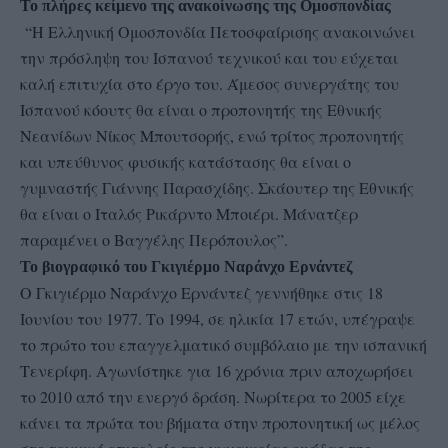
Το πλήρες κείμενο της ανακοίνωσης της Ομοσπονδίας
“Η Ελληνική Oμοσπονδία Πετοσφαίρισης ανακοινώνει
την πρόσληψη του Ισπανού τεχνικού και του εύχεται
καλή επιτυχία στο έργο του. Άμεσος συνεργάτης του
Ισπανού κόουτς θα είναι ο προπονητής της Εθνικής
Νεανίδων Νίκος Μπουτσορής, ενώ τρίτος προπονητής
και υπεύθυνος φυσικής κατάστασης θα είναι ο
γυμναστής Γιάννης Παρασχίδης. Σκάουτερ της Εθνικής
θα είναι ο Ιταλός Ρικάρντο Μποιέρι. Μάνατζερ
παραμένει ο Βαγγέλης Περόπουλος”.
Το βιογραφικό του Γκιγιέρμο Ναράνχο Ερνάντεζ
Ο Γκιγιέρμο Ναράνχο Ερνάντεζ γεννήθηκε στις 18
Ιουνίου του 1977. Το 1994, σε ηλικία 17 ετών, υπέγραψε
το πρώτο του επαγγελματικό συμβόλαιο με την ισπανική
Τενερίφη. Αγωνίστηκε για 16 χρόνια πριν αποχωρήσει
το 2010 από την ενεργό δράση. Νωρίτερα το 2005 είχε
κάνει τα πρώτα του βήματα στην προπονητική ως μέλος