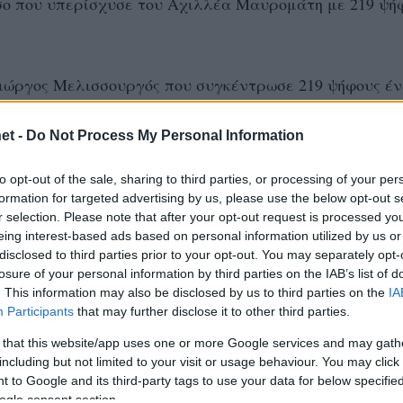
σο που υπερίσχυσε του Αχιλλέα Μαυρομάτη με 219 ψή
ιώργος Μελισσουργός που συγκέντρωσε 219 ψήφους έν
et -
Do Not Process My Personal Information
#ΜΑΥΡΟΜΑΤΗΣ
#ΜΕΛΙΣΣΟΥΡΓΟΣ
to opt-out of the sale, sharing to third parties, or processing of your per
formation for targeted advertising by us, please use the below opt-out s
r selection. Please note that after your opt-out request is processed y
eing interest-based ads based on personal information utilized by us or
disclosed to third parties prior to your opt-out. You may separately opt-
losure of your personal information by third parties on the IAB’s list of
. This information may also be disclosed by us to third parties on the
IA
Participants
that may further disclose it to other third parties.
 that this website/app uses one or more Google services and may gath
including but not limited to your visit or usage behaviour. You may click 
 to Google and its third-party tags to use your data for below specifi
ogle consent section.