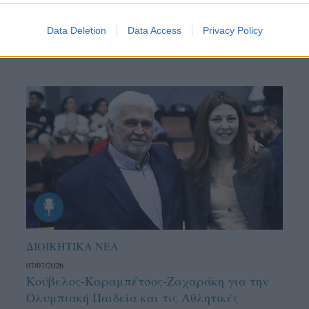
Data Deletion
Data Access
Privacy Policy
ΔΙΟΙΚΗΤΙΚΑ ΝΕΑ
07/07/2026
Κούβελος-Καραμπέτσος-Ζαχαράκη για την
Ολυμπιακή Παιδεία και τις Αθλητικές