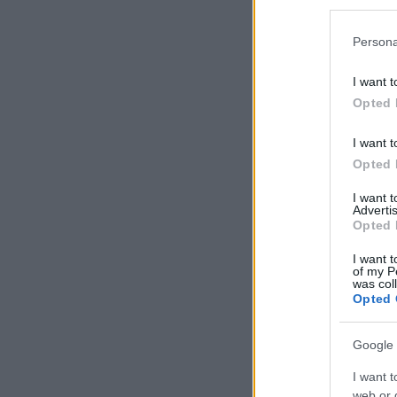
Persona
I want t
Opted 
I want t
Opted 
I want 
Advertis
Opted 
I want t
of my P
was col
Opted 
Google 
I want t
web or d