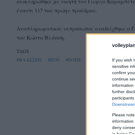
ολοκληρώθηκε με νικητή τον Γιώργο Καραμπέτ
έναντι 117 του πρώην προέδρου.
Αναπληρωματικός εκπρόσωπος αναδείχθηκε ο Γ
του Κώστα Βλάσση.
volleyplan
TAGS
#ΒΛΑΣΣΗΣ
#ΕΟΕ
#ΕΟΠΕ
#ΚΑΡΑΜΠΕΤΣΟΣ
If you wish 
sensitive in
confirm you
continue se
information 
further disc
participants
Downstream 
Please note
information 
deny consent
in below Go