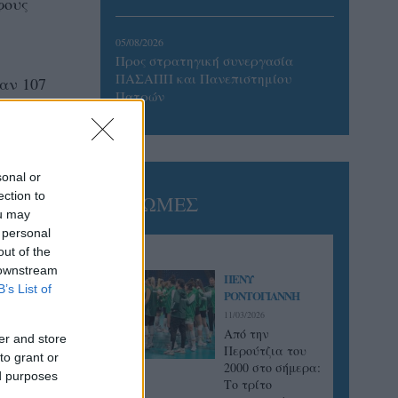
φους
05/08/2026
Προς στρατηγική συνεργασία
ΠΑΣΑΠΠ και Πανεπιστημίου
αν 107
Πατρών
sonal or
ection to
ΓΝΩΜΕΣ
ou may
 personal
out of the
 downstream
ΠΕΝΥ
B’s List of
ΡΟΝΤΟΓΙΑΝΝΗ
11/03/2026
Από την
er and store
Περούτζια του
to grant or
2000 στο σήμερα:
ed purposes
Tο τρίτο