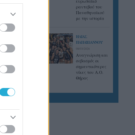
ευρωπαϊκό
ραντεβού του
Παναθηναϊκού
με την ιστορία
ΗΛΙΑΣ
ΠΑΠΑΪΩΑΝΝΟΥ
08/03/2026
Αναγνώριση και
σεβασμός οι
σημαντικότερες
νίκες του Α.Ο.
Θήρας