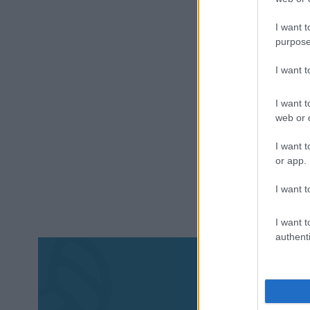
I want t
purpose
I want 
I want t
web or d
I want t
or app.
I want t
I want t
authenti
Aκολου
πα