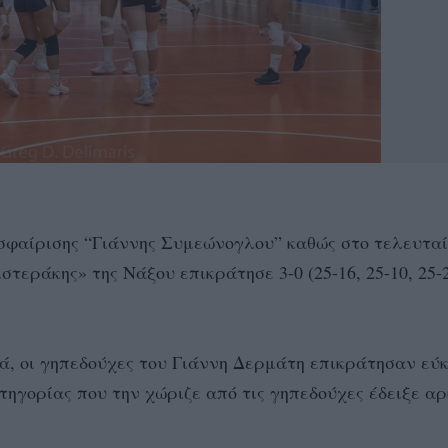
σφαίρισης “Γιάννης Συμεώνογλου” καθώς στο τελευταί
τεράκης» της Νάξου επικράτησε 3-0 (25-16, 25-10, 25-2
υά, οι γηπεδούχες του Γιάννη Δερμάτη επικράτησαν εύ
ηγορίας που την χώριζε από τις γηπεδούχες έδειξε α