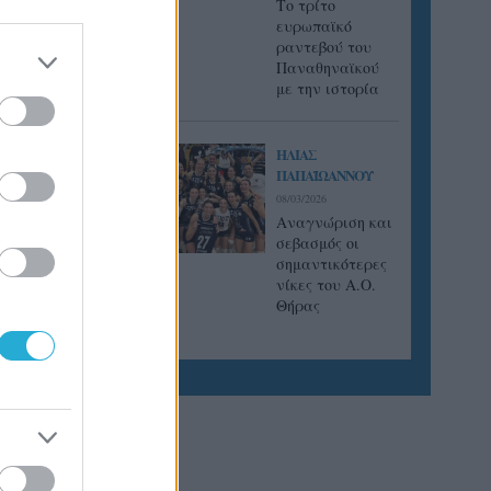
Tο τρίτο
ευρωπαϊκό
ραντεβού του
Παναθηναϊκού
με την ιστορία
ΗΛΙΑΣ
ΠΑΠΑΪΩΑΝΝΟΥ
08/03/2026
Αναγνώριση και
σεβασμός οι
σημαντικότερες
νίκες του Α.Ο.
Θήρας