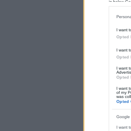
in below Go
Persona
I want t
Opted 
I want t
Opted 
I want 
Advertis
Opted 
I want t
of my P
was col
Opted 
Google 
I want t