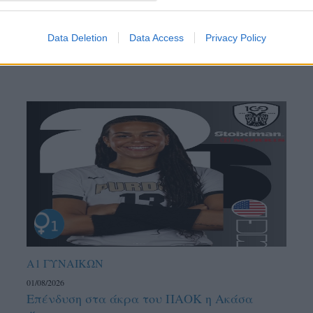
Data Deletion
Data Access
Privacy Policy
Α1 ΓΥΝΑΙΚΩΝ
01/08/2026
Επένδυση στα άκρα του ΠΑΟΚ η Ακάσα