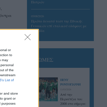
Πατρών
,
κόντρα
05/08/2026
Πρώτο δυνατό τεστ της Εθνικής
Γυναικών επί ιταλικού εδάφους με
Σουηδία
sonal or
ection to
ΓΝΩΜΕΣ
ou may
 personal
out of the
 downstream
ΠΕΝΥ
B’s List of
ΡΟΝΤΟΓΙΑΝΝΗ
11/03/2026
er and store
Από την
to grant or
Περούτζια του
2000 στο σήμερα:
ed purposes