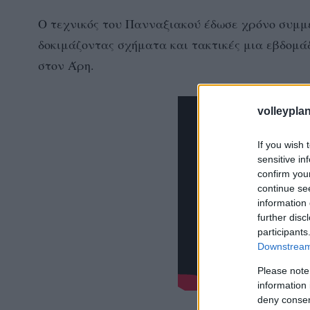
Ο τεχνικός του Πανναξιακού έδωσε χρόνο συμμετ
δοκιμάζοντας σχήματα και τακτικές μια εβδομάδ
στον Άρη.
volleyplan
If you wish 
sensitive in
confirm you
continue se
information 
further disc
participants
Downstream 
Please note
information 
deny consent