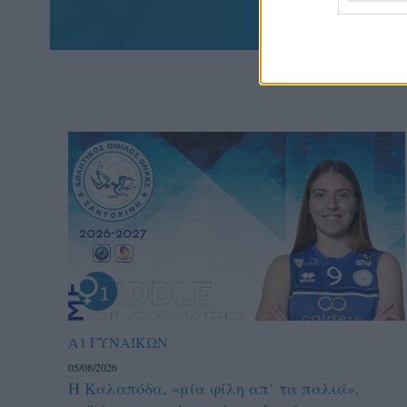
Α1 ΓΥΝΑΙΚΩΝ
05/08/2026
Η Καλαπόδα, «μία φίλη απ’ τα παλιά»,