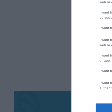
web or d
I want t
purpose
I want 
I want t
web or d
I want t
or app.
I want t
I want t
authenti
Aκολου
πα