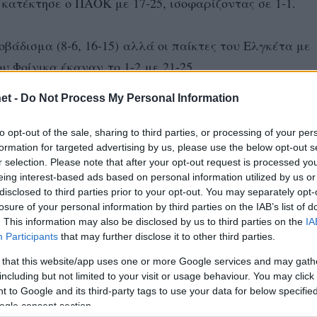
 κατέκτησε ο ΠΑΟΚ με 17-25, ισοφαρίζοντας σε 1-1.
οβάδισμα (8-6, 16-15) αλλά οι παίκτες του Ελγκέτα με
υ Φοίνικα έκαναν το 1-2 με 21-25.
et -
Do Not Process My Personal Information
οι δυο ομάδες βρίσκονταν μαζί στο σκορ μέχρι που οι
όντους (11-18), και επικρατώντας με 18-25 έκαναν το 
to opt-out of the sale, sharing to third parties, or processing of your per
formation for targeted advertising by us, please use the below opt-out s
r selection. Please note that after your opt-out request is processed y
eing interest-based ads based on personal information utilized by us or
π., 53%τελ), Ηλίας 3 (1/1, 2 μπλοκ), Γιορντάνοφ 14 (11/
disclosed to third parties prior to your opt-out. You may separately opt-
losure of your personal information by third parties on the IAB’s list of
υπ., 38%τελ), Πεντίδης 2 (2 άσσοι), Γάτσης 7 (4/6, 3 μπλ
. This information may also be disclosed by us to third parties on the
IA
εφανίδης 3 (3/5), Κόνορ 3 (2/2, 1 άσσος), Σταυρακάκης.
Participants
that may further disclose it to other third parties.
 that this website/app uses one or more Google services and may gath
including but not limited to your visit or usage behaviour. You may click 
 Σακόγλου 7 (4/13, 1 μπλοκ, 2 άσσοι), Τακουρίδης 5 (3/8,
 to Google and its third-party tags to use your data for below specifi
), Σαφράνοβιτς 11 (10/21, 1 άσσοι, 56%υπ., 33%τελ), Μα
ogle consent section.