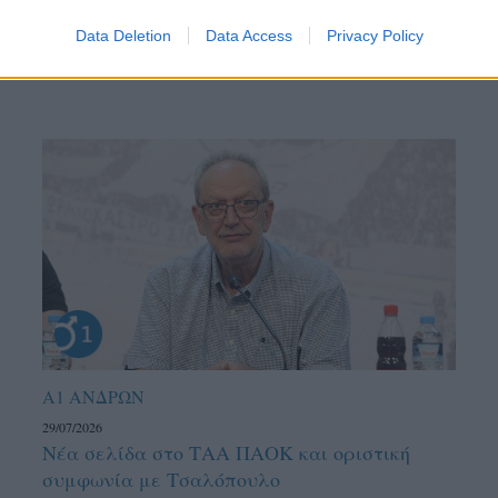
Data Deletion
Data Access
Privacy Policy
Α1 ΑΝΔΡΩΝ
29/07/2026
Νέα σελίδα στο ΤΑΑ ΠΑΟΚ και οριστική
συμφωνία με Τσαλόπουλο