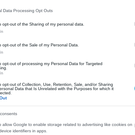
νίδης (λ. – 52%υπ., 41%τελ.), Παντακίδης, Σωτηρίου 5 (
l Data Processing Opt Outs
o opt-out of the Sharing of my personal data.
In
o opt-out of the Sale of my Personal Data.
In
to opt-out of processing my Personal Data for Targeted
ing.
In
o opt-out of Collection, Use, Retention, Sale, and/or Sharing
ersonal Data that Is Unrelated with the Purposes for which it
lected.
Out
consents
o allow Google to enable storage related to advertising like cookies on
evice identifiers in apps.