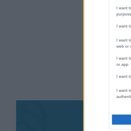
I want t
purpose
I want 
I want t
web or d
I want t
or app.
I want t
I want t
authenti
Aκολου
πα