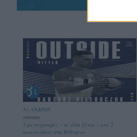
Α1 ΑΝΔΡΩΝ
31/07/2026
3 μεταγραφές – οι νέοι ξένοι – και 2
ανανεώσεις στο Ρέθυμνο