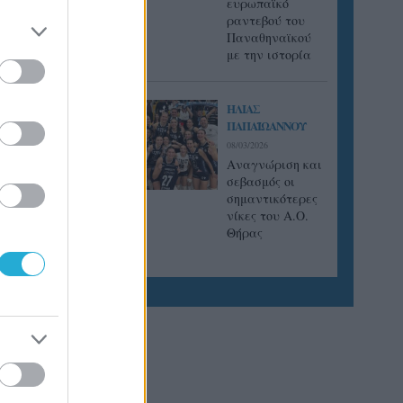
ευρωπαϊκό
3/7, 2
ραντεβού του
Παναθηναϊκού
με την ιστορία
ΗΛΙΑΣ
ΠΑΠΑΪΩΑΝΝΟΥ
08/03/2026
Αναγνώριση και
σεβασμός οι
σημαντικότερες
νίκες του Α.Ο.
Θήρας