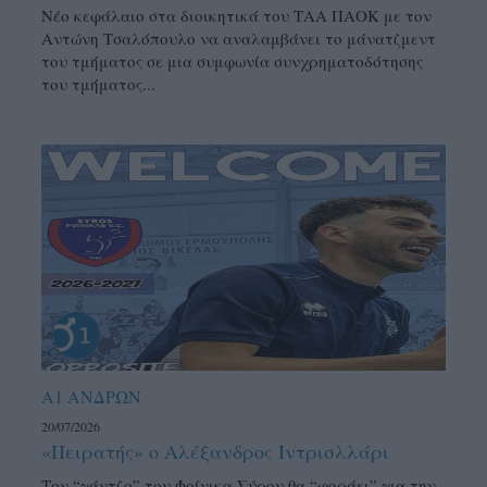
Νέο κεφάλαιο στα διοικητικά του ΤΑΑ ΠΑΟΚ με τον
Αντώνη Τσαλόπουλο να αναλαμβάνει το μάνατζμεντ
του τμήματος σε μια συμφωνία συνχρηματοδότησης
του τμήματος...
Α1 ΑΝΔΡΩΝ
20/07/2026
«Πειρατής» ο Αλέξανδρος Ιντρισλλάρι
Τον “γάντζο” του Φοίνικα Σύρου θα “φοράει” για την