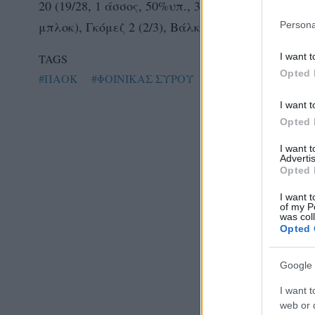
20 (19/28, 1 άσσος, 50%υπ., 36%τελ) / Κωνσταντι
μπλοκ), Γκόμεζ 2 (2/3), Βάλκιερς 1 (1/2).
Persona
I want t
TAGS
Opted 
#ΠΑΟΚ
#ΦΟΙΝΙΚΑΣ ΣΥΡΟΥ
I want t
Opted 
I want 
Advertis
Opted 
I want t
of my P
was col
Opted 
Google 
I want t
web or d