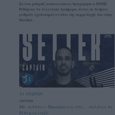
Σε ένα μπαράζ ανακοινώσεων προχώρησε ο ΝΟΠΕ
Ρεθύμνου το τελευταίο τριήμερο, όντας σε πλήρεις
ρυθμούς σχεδιασμού εν όψει της συμμετοχής του στην
Novibet...
Α1 ΑΝΔΡΩΝ
22/07/2026
Με «κάπτεν» Maroulao και στα… σαλόνια το
Ρέθυμνο (vid)!