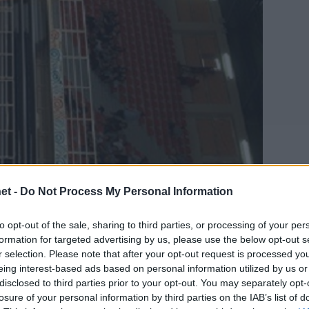
et -
Do Not Process My Personal Information
to opt-out of the sale, sharing to third parties, or processing of your per
ωτό με Τερζή) της Νίκης Αιγινίου έγινε το πρόσωπο τ
formation for targeted advertising by us, please use the below opt-out s
ρας με το Καζακστάν (21.00 ΕΡΤ2) για τον όμιλο του
r selection. Please note that after your opt-out request is processed y
Σωτήρη Δρίκο στην 14μελη αποστολή της εθνικής
eing interest-based ads based on personal information utilized by us or
disclosed to third parties prior to your opt-out. You may separately opt-
losure of your personal information by third parties on the IAB’s list of