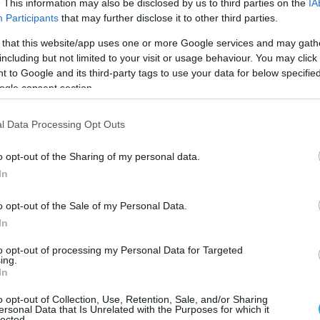
α τον Κολινδρό και λίγο πριν την απογευματινή προπ
. This information may also be disclosed by us to third parties on the
IA
Participants
that may further disclose it to other third parties.
ή στη θέση του Γιάννης Ρουμελιωτάκη που κόπηκε.
 that this website/app uses one or more Google services and may gath
including but not limited to your visit or usage behaviour. You may click 
γούστου 1999) Γιώργο Παπαλεξίου, δήλωσε στην σελίδ
 to Google and its third-party tags to use your data for below specifi
ogle consent section.
l Data Processing Opt Outs
ο δώρο που θα μπορούσα να πάρω… Δεν περίμενα όταν
αποστολή», παραδέχθηκε ο πάντα χαμογελαστός Παπαλε
o opt-out of the Sharing of my personal data.
έχισε: «Όλα έχουν γίνει πολύ γρήγορα, αλλά προσπαθώ
In
 δουλεύω γιατί ακόμη δεν έχω τίποτα».
o opt-out of the Sale of my Personal Data.
In
ια στη ζωή του εντελώς τυχαία, η αλήθεια είναι ότι π
to opt-out of processing my Personal Data for Targeted
α αφήσει το μπάσκετ. «Κάποιες φορές το σκέφτομαι, α
ing.
In
ι πλέον έχω αγαπήσει το βόλεϊ».
o opt-out of Collection, Use, Retention, Sale, and/or Sharing
ersonal Data that Is Unrelated with the Purposes for which it
lected.