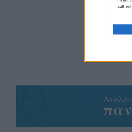
authenti
Aκολου
πα