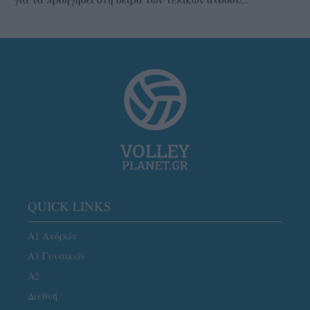
QUICK LINKS
Α1 Ανδρών
Α1 Γυναικών
A2
Διεθνή