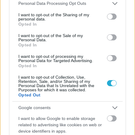
Please note that this website/app uses one or more Google
Personal Data Processing Opt Outs
services and may gather and store information including but
ΓΝΩΜΕΣ
not limited to your visit or usage behaviour. You may click to
I want to opt-out of the Sharing of my
personal data.
grant or deny consent to Google and its third-party tags to
Opted In
use your data for below specified purposes in below Google
consent section.
I want to opt-out of the Sale of my
Personal Data.
ΠΕΝΥ ΡΟΝΤΟΓΙΑΝΝΗ
Opted In
11/03/2026
Από την Περούτζια του 2000
I want to opt-out of processing my
στο σήμερα: Tο τρίτο
Personal Data for Targeted Advertising.
ευρωπαϊκό ραντεβού του
Opted In
Παναθηναϊκού με την
ιστορία
I want to opt-out of Collection, Use,
Retention, Sale, and/or Sharing of my
Personal Data that Is Unrelated with the
Purposes for which it was collected.
Opted Out
ΗΛΙΑΣ ΠΑΠΑΪΩΑΝΝΟΥ
Google consents
08/03/2026
Αναγνώριση και σεβασμός
I want to allow Google to enable storage
οι σημαντικότερες νίκες του
related to advertising like cookies on web or
Α.Ο. Θήρας
device identifiers in apps.