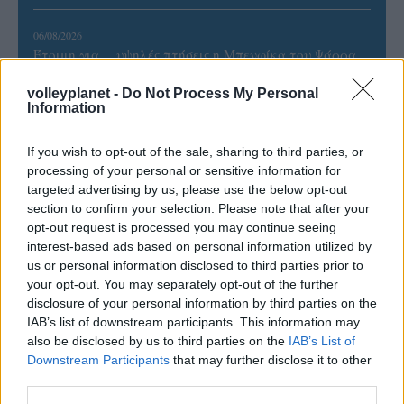
06/08/2026
Έτοιμη για… υψηλές πτήσεις η Μπενφίκα του Ψάρρα
με τον «Ιπτάμενο Ολλανδό» Βίλτενμπουργκ
volleyplanet -
Do Not Process My Personal
Information
05/08/2026
Ισόπαλο το πρωτο φιλικό τεστ της Εθνικής στο
If you wish to opt-out of the sale, sharing to third parties, or
Ουρμπίνο
processing of your personal or sensitive information for
targeted advertising by us, please use the below opt-out
section to confirm your selection. Please note that after your
05/08/2026
opt-out request is processed you may continue seeing
Προς στρατηγική συνεργασία ΠΑΣΑΠΠ και
interest-based ads based on personal information utilized by
Πανεπιστημίου Πατρών
us or personal information disclosed to third parties prior to
your opt-out. You may separately opt-out of the further
disclosure of your personal information by third parties on the
05/08/2026
IAB’s list of downstream participants. This information may
Πρώτο δυνατό τεστ της Εθνικής Γυναικών επί ιταλικού
also be disclosed by us to third parties on the
IAB’s List of
εδάφους με Σουηδία
Downstream Participants
that may further disclose it to other
third parties.