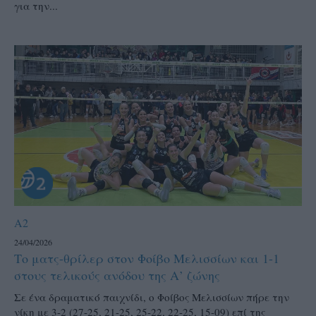
για την...
A2
24/04/2026
Το ματς-θρίλερ στον Φοίβο Μελισσίων και 1-1
στους τελικούς ανόδου της Α’ ζώνης
Σε ένα δραματικό παιχνίδι, ο Φοίβος Μελισσίων πήρε την
νίκη με 3-2 (27-25, 21-25, 25-22, 22-25, 15-09) επί της